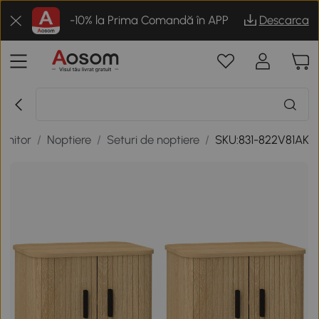
-10% la Prima Comandă în APP
Descarca
rmitor
/
Noptiere
/
Seturi de noptiere
/
SKU:831-822V81AK