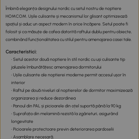
Îmbină eleganța designului nordic cu setul nostru de noptiere
HOMCOM. Ușile culisante și mecanismul lor glisant optimizează
spațiul și aduc un aspect modern în orice încăpere. Setul poate fi
folosit și ca măsuțe de cafea datorită raftului dublu pentru obiecte,
combinând funcționalitatea cu stilul pentru amenajarea casei tale.
Caracteristici:
• Setul acestor două noptiere în stil nordic cu uși culisante tip
jaluzele îmbunătățesc amenajarea dormitorului
• Ușile culisante ale noptierei moderne permit accesul ușor în
interior
• Raftul pe două niveluri al noptierelor de dormitor maximizează
organizarea și reduce dezordinea
• Panoul din PAL și picioarele din oțel suportă până la 90 kg
• Suprafața din melamină rezistă la zgârieturi, asigurând
longevitate
• Picioarele protectoare previn deteriorarea pardoselii
• Asamblare necesară.