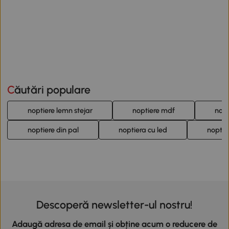
Căutări populare
noptiere lemn stejar
noptiere mdf
nop
noptiere din pal
noptiera cu led
noptie
Descoperă newsletter-ul nostru!
Adaugă adresa de email și obține acum o reducere de