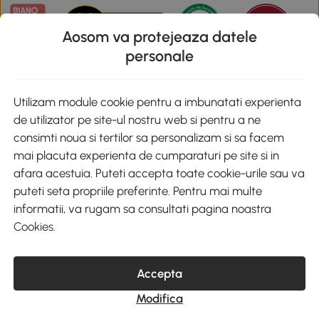
Aosom va protejeaza datele
personale
Descarca aplicatia Aosom
Utilizam module cookie pentru a imbunatati experienta
de utilizator pe site-ul nostru web si pentru a ne
Google Play
consimti noua si tertilor sa personalizam si sa facem
mai placuta experienta de cumparaturi pe site si in
afara acestuia. Puteti accepta toate cookie-urile sau va
puteti seta propriile preferinte. Pentru mai multe
+40 312294730
clienti@aosom.ro
informatii, va rugam sa consultati pagina noastra
Romania, Bucureşti Sectorul 2, Str. Barbu Paris Mumuleanu, Nr. 30-
Cookies
.
32, Spatiul E2-1, Etaj 2
© 2020-2026 AOSOM Romania SRL
CUI: 49266464
COD CAEN: 4755
Accepta
Reg. Com. J2023023738408
Modifica
Capital Social 200