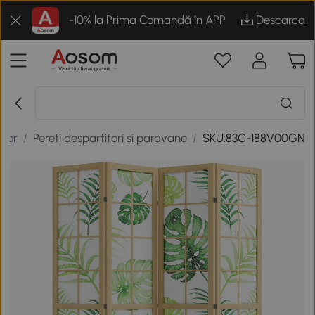
-10% la Prima Comandă în APP
Descarca
rior
/
Pereti despartitori si paravane
/
SKU:83C-188V00GN