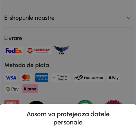
E-shopurile noastre
Livrare
Metoda de plata
Aosom va protejeaza datele
personale