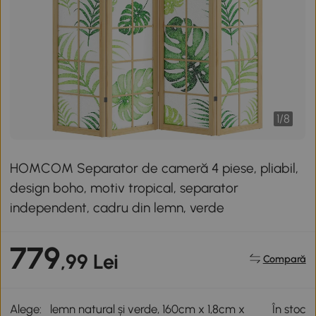
1
/
8
HOMCOM Separator de cameră 4 piese, pliabil,
design boho, motiv tropical, separator
independent, cadru din lemn, verde
779
,99 Lei
Compară
Alege:
lemn natural și verde, 160cm x 1,8cm x
În stoc