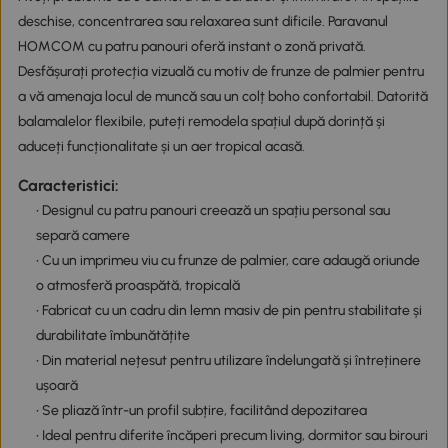
deschise, concentrarea sau relaxarea sunt dificile. Paravanul
HOMCOM cu patru panouri oferă instant o zonă privată.
Desfășurați protecția vizuală cu motiv de frunze de palmier pentru
a vă amenaja locul de muncă sau un colț boho confortabil. Datorită
balamalelor flexibile, puteți remodela spațiul după dorință și
aduceți funcționalitate și un aer tropical acasă.
Caracteristici:
• Designul cu patru panouri creează un spațiu personal sau
separă camere
• Cu un imprimeu viu cu frunze de palmier, care adaugă oriunde
o atmosferă proaspătă, tropicală
• Fabricat cu un cadru din lemn masiv de pin pentru stabilitate și
durabilitate îmbunătățite
• Din material nețesut pentru utilizare îndelungată și întreținere
ușoară
• Se pliază într-un profil subțire, facilitând depozitarea
• Ideal pentru diferite încăperi precum living, dormitor sau birouri