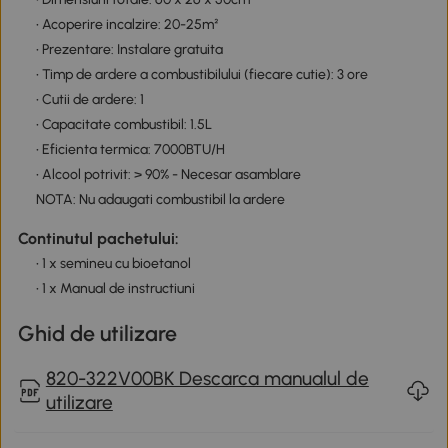
• Acoperire incalzire: 20-25m²
• Prezentare: Instalare gratuita
• Timp de ardere a combustibilului (fiecare cutie): 3 ore
• Cutii de ardere: 1
• Capacitate combustibil: 1.5L
• Eficienta termica: 7000BTU/H
• Alcool potrivit: > 90% - Necesar asamblare
NOTA: Nu adaugati combustibil la ardere
Continutul pachetului:
• 1 x semineu cu bioetanol
• 1 x Manual de instructiuni
Ghid de utilizare
820-322V00BK Descarca manualul de
utilizare