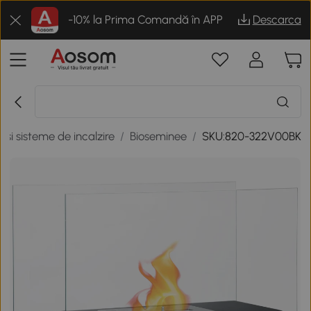
-10% la Prima Comandă în APP
Descarca
 si sisteme de incalzire
/
Bioseminee
/
SKU:820-322V00BK