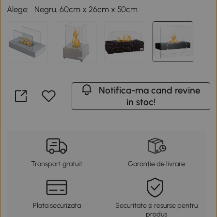
Alege:
Negru, 60cm x 26cm x 50cm
Notifica-ma cand revine
in stoc!
Transport gratuit
Garanție de livrare
Plata securizata
Securitate și resurse pentru
produs