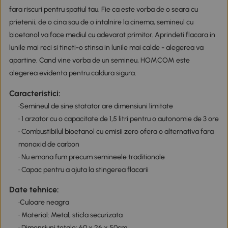
fara riscuri pentru spatiul tau. Fie ca este vorba de o seara cu
prietenii, de o cina sau de o intalnire la cinema, semineul cu
bioetanol va face mediul cu adevarat primitor. Aprindeti flacara in
lunile mai reci si tineti-o stinsa in lunile mai calde - alegerea va
apartine. Cand vine vorba de un semineu, HOMCOM este
alegerea evidenta pentru caldura sigura.
Caracteristici:
•Semineul de sine statator are dimensiuni limitate
• 1 arzator cu o capacitate de 1,5 litri pentru o autonomie de 3 ore
• Combustibilul bioetanol cu emisii zero ofera o alternativa fara
monoxid de carbon
• Nu emana fum precum semineele traditionale
• Capac pentru a ajuta la stingerea flacarii
Date tehnice:
•Culoare neagra
• Material: Metal, sticla securizata
• Dimensiuni totale: 60 x 26 x 50cm