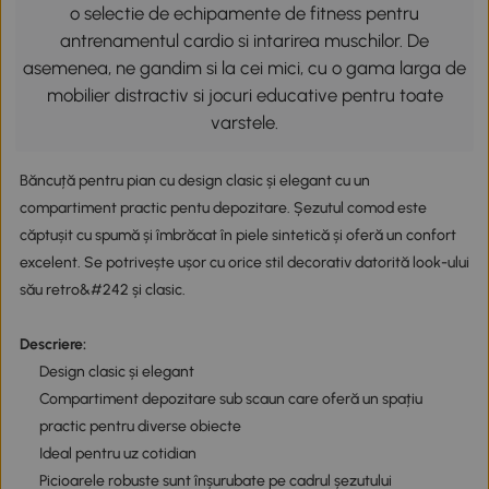
o selectie de echipamente de fitness pentru
antrenamentul cardio si intarirea muschilor. De
asemenea, ne gandim si la cei mici, cu o gama larga de
mobilier distractiv si jocuri educative pentru toate
varstele.
Băncuță pentru pian cu design clasic și elegant cu un
compartiment practic pentu depozitare. Șezutul comod este
căptușit cu spumă și îmbrăcat în piele sintetică și oferă un confort
excelent. Se potrivește ușor cu orice stil decorativ datorită look-ului
său retro&#242 și clasic.
Descriere:
Design clasic și elegant
Compartiment depozitare sub scaun care oferă un spațiu
practic pentru diverse obiecte
Ideal pentru uz cotidian
Picioarele robuste sunt înșurubate pe cadrul șezutului