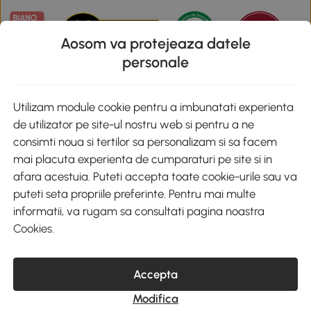
Aosom va protejeaza datele
personale
Descarca aplicatia Aosom
Utilizam module cookie pentru a imbunatati experienta
de utilizator pe site-ul nostru web si pentru a ne
Google Play
consimti noua si tertilor sa personalizam si sa facem
mai placuta experienta de cumparaturi pe site si in
afara acestuia. Puteti accepta toate cookie-urile sau va
puteti seta propriile preferinte. Pentru mai multe
+40 312294730
clienti@aosom.ro
informatii, va rugam sa consultati pagina noastra
Romania, Bucureşti Sectorul 2, Str. Barbu Paris Mumuleanu, Nr. 30-
Cookies
.
32, Spatiul E2-1, Etaj 2
© 2020-2026 AOSOM Romania SRL
CUI: 49266464
Accepta
COD CAEN: 4755
Reg. Com. J2023023738408
Modifica
Capital Social 200