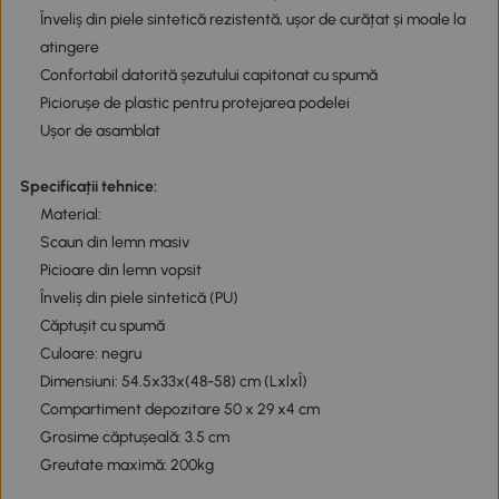
Înveliș din piele sintetică rezistentă, ușor de curățat și moale la
atingere
Confortabil datorită șezutului capitonat cu spumă
Piciorușe de plastic pentru protejarea podelei
Ușor de asamblat
Specificații tehnice:
Material:
Scaun din lemn masiv
Picioare din lemn vopsit
Înveliș din piele sintetică (PU)
Căptușit cu spumă
Culoare: negru
Dimensiuni: 54.5x33x(48-58) cm (LxlxÎ)
Compartiment depozitare 50 x 29 x4 cm
Grosime căptușeală: 3.5 cm
Greutate maximă: 200kg