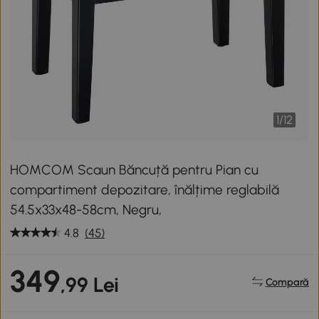
1
/
12
HOMCOM Scaun Băncuță pentru Pian cu
compartiment depozitare, înălțime reglabilă
54.5x33x48-58cm, Negru,
4.8
(45)
349
,99 Lei
Compară