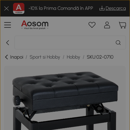
-10% la Prima Comandă în APP
Descarca
Inapoi
/
Sport si Hobby
/
Hobby
/
SKU:02-0710