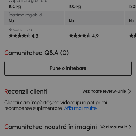
Capacitate greutate
100 kg
100 kg
120
Înălțime reglabilă
Nu
Nu
Nu
Recenzii clienti
4.8
4.9
Comunitatea Q&A (
0
)
Pune o intrebare
Recenzii clienti
Vezi toate review-urile
Clienții care împărtășesc videoclipuri pot primi
recompense suplimentare.
Află mai multe
.
Comunitatea noastră în imagini
Vezi mai mult