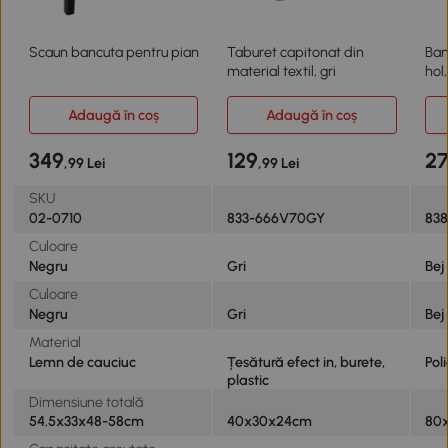
Scaun bancuta pentru pian
Taburet capitonat din
Ban
material textil, gri
hol
Adaugă în coș
Adaugă în coș
349
129
2
,99 Lei
,99 Lei
SKU
02-0710
833-666V70GY
83
Culoare
Negru
Gri
Bej
Culoare
Negru
Gri
Bej
Material
Lemn de cauciuc
Țesătură efect in, burete,
Pol
plastic
Dimensiune totală
54.5x33x48-58cm
40x30x24cm
80