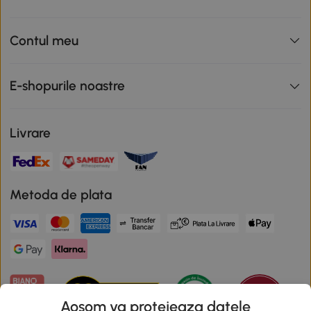
Contul meu
E-shopurile noastre
Livrare
Metoda de plata
Aosom va protejeaza datele