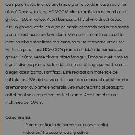
Cum puteti avea in orice anotimp o planta verde in casa sau chiar
afara? Daca veti alege HOMCOM planta artificiala de bambus, cu
ghiveci, 160cm, verde. Acest bambus artificial vine direct asezat
intr-un ghiveci, astfel ca dupa ce primiti comanda veti putea aseza
planta exact acolo unde va doriti. Vasul are ciment la baza astfel
incat sa aiba o stabilitate mai buna, sa nu se rastoarne prea usor.
Astfel ca puteti lasa HOMCOM planta artificiala de bambus, cu
ghiveci, 160cm, verde chiar si afara fara griji. Daca nu aveti timp sa
ingrijiti diverse plante, sa le udati, sa le puneti ingrasamant, atunci
alegeti acest bambus artificial. Este realizat din materiale de
calitate, are 975 de frunze astfel incat are un aspect realist, foarte
asemanator cu plantele naturale. Are muschi artificial deasupra,
astfel incat sa completeze perfect planta. Acest bambus are
inaltimea de 160 cm.
Caracteristici:
- Planta artificiala de bambus cu aspect realist.
- Ideal pentru casa, birou si gradina.