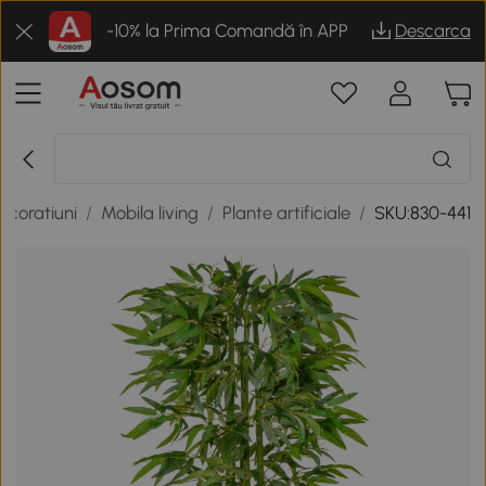
-10% la Prima Comandă în APP
Descarca
decoratiuni
/
Mobila living
/
Plante artificiale
/
SKU:830-441