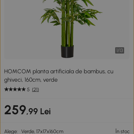
1
/
13
HOMCOM planta artificiala de bambus, cu
ghiveci, 160cm, verde
5
(21)
259
,99 Lei
Alege:
Verde, 17x17x160cm
În stoc