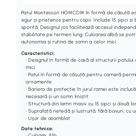
Patul Montessori HOMCOM în formă de căsuță est
sigur și prietenos pentru copii. Include 15 șipci ș
sporită. Designul jos facilitează accesul independe
stabilitate pe termen lung. Culoarea albă se potr
autonomia și rutina de somn a celor mici.
Caracteristici:
• Designul în formă de casă al structurii patulu
mici
• Patul în formă de căsuță pentru cameră permi
ornamente
• Bariera de protecție în jurul ramei este inclus
necesară și un somn liniștit
• Structură din lemn masiv cu 15 șipci și două 
• Suprafață netedă și lustruită, fără bavuri, cu u
• Ușor de asamblat
Date tehnice:
• Culoare: Alb