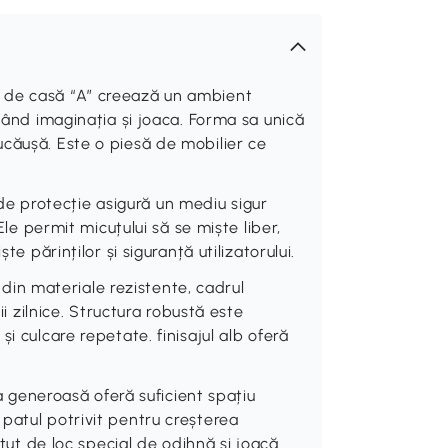
 de casă “A” creează un ambient
ulând imaginația și joaca. Forma sa unică
căușă. Este o piesă de mobilier ce
 protecție asigură un mediu sigur
Ele permit micuțului să se miște liber,
te părinților și siguranță utilizatorului.
n materiale rezistente, cadrul
ii zilnice. Structura robustă este
i culcare repetate. finisajul alb oferă
eneroasă oferă suficient spațiu
patul potrivit pentru creșterea
atut de loc special de odihnă și joacă.