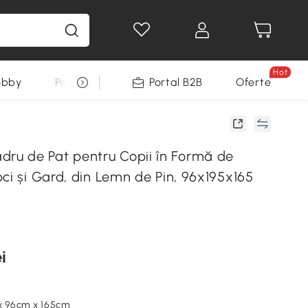
Hot
obby
Pentru animale
Portal B2B
Decoratiuni Sarbatori
Oferte
u de Pat pentru Copii în Formă de
ci și Gard, din Lemn de Pin, 96x195x165
i
 x 96cm x 165cm