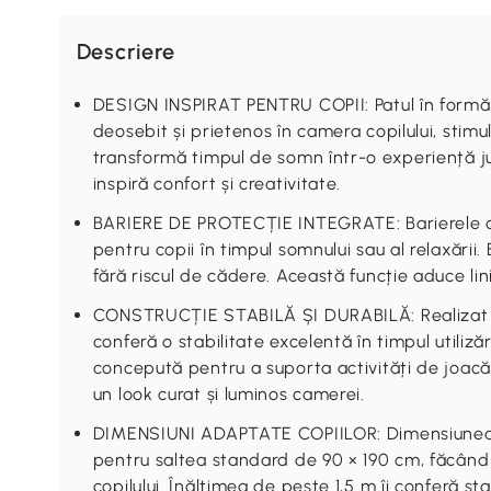
Descriere
DESIGN INSPIRAT PENTRU COPII: Patul în formă
deosebit și prietenos în camera copilului, stim
transformă timpul de somn într-o experiență ju
inspiră confort și creativitate.
BARIERE DE PROTECȚIE INTEGRATE: Barierele de
pentru copii în timpul somnului sau al relaxării. 
fără riscul de cădere. Această funcție aduce liniș
CONSTRUCȚIE STABILĂ ȘI DURABILĂ: Realizat di
conferă o stabilitate excelentă în timpul utilizăr
concepută pentru a suporta activități de joacă ș
un look curat și luminos camerei.
DIMENSIUNI ADAPTATE COPIILOR: Dimensiunea g
pentru saltea standard de 90 × 190 cm, făcând 
copilului. Înălțimea de peste 1,5 m îi conferă st