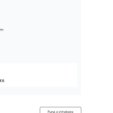
cm
are
Pune o intrebare