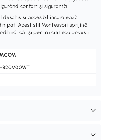
sigurând confort și siguranță.
eschis și accesibil încurajează
n pat. Acest stil Montessori sprijină
dihnă, cât și pentru citit sau povești
OMCOM
1-820V00WT