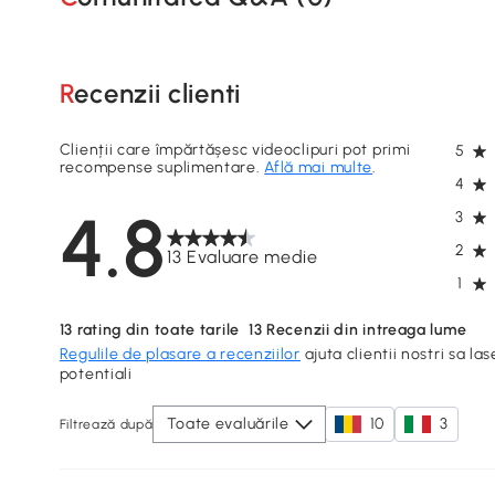
Recenzii clienti
Clienții care împărtășesc videoclipuri pot primi
5
recompense suplimentare.
Află mai multe
.
4
4.8
3
2
13 Evaluare medie
1
13
rating din toate tarile
13
Recenzii din intreaga lume
Regulile de plasare a recenziilor
ajuta clientii nostri sa las
potentiali
Toate evaluările
10
3
Filtrează după