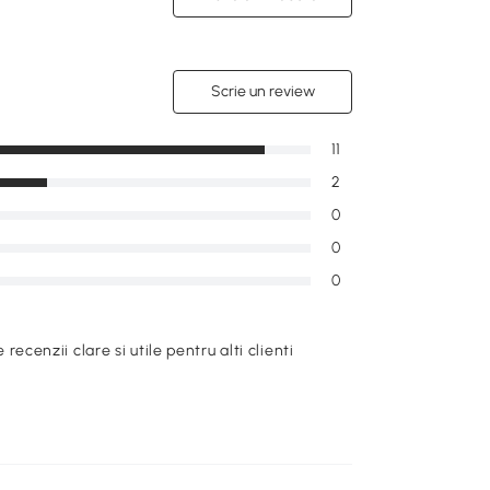
Scrie un review
11
2
0
0
0
e recenzii clare si utile pentru alti clienti