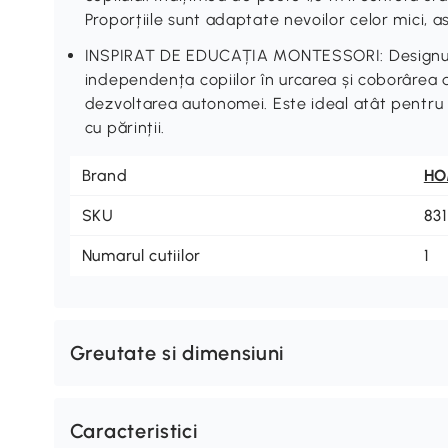
Proporțiile sunt adaptate nevoilor celor mici, a
INSPIRAT DE EDUCAȚIA MONTESSORI: Designul d
independența copiilor în urcarea și coborârea di
dezvoltarea autonomei. Este ideal atât pentru o
cu părinții.
Brand
H
SKU
83
Numarul cutiilor
1
Greutate si dimensiuni
Caracteristici