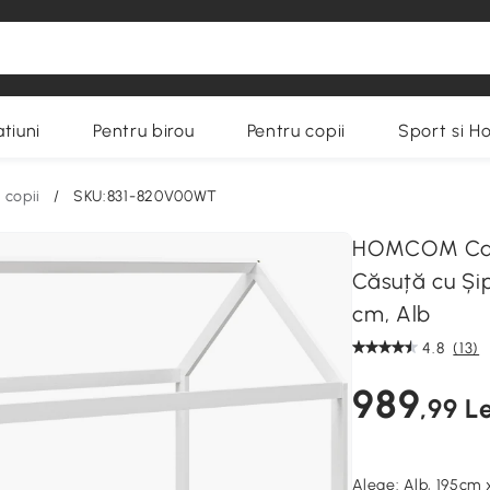
tiuni
Pentru birou
Pentru copii
Sport si H
 copii
/
SKU:831-820V00WT
HOMCOM Cadr
Căsuță cu Șip
cm, Alb
4.8
(13)
989
,99 Le
Alege:
Alb, 195cm