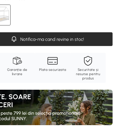
Notifica-ma cand revine in stoc!
Garanție de
Plata securizata
Securitate și
livrare
resurse pentru
produs