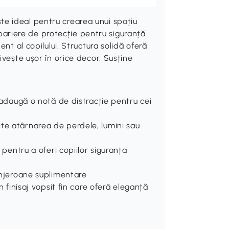
e ideal pentru crearea unui spațiu
i bariere de protecție pentru siguranță
nt al copilului. Structura solidă oferă
ivește ușor în orice decor. Susține
i adaugă o notă de distracție pentru cei
te atârnarea de perdele, lumini sau
ă pentru a oferi copiilor siguranța
lonjeroane suplimentare
n finisaj vopsit fin care oferă eleganță