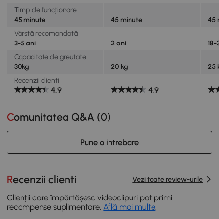
Timp de funcționare
45 minute
45 minute
45 
Vârstă recomandată
3-5 ani
2 ani
18-
Capacitate de greutate
30kg
20 kg
25 
Recenzii clienti
4.9
4.9
Comunitatea Q&A (
0
)
Pune o intrebare
Recenzii clienti
Vezi toate review-urile
Clienții care împărtășesc videoclipuri pot primi
recompense suplimentare.
Află mai multe
.