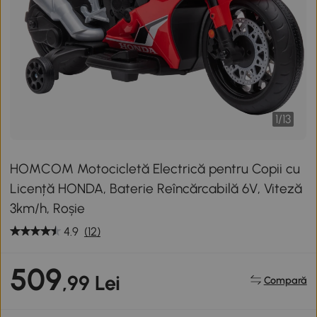
1
/
13
HOMCOM Motocicletă Electrică pentru Copii cu
Licență HONDA, Baterie Reîncărcabilă 6V, Viteză
3km/h, Roșie
4.9
(12)
509
,99 Lei
Compară