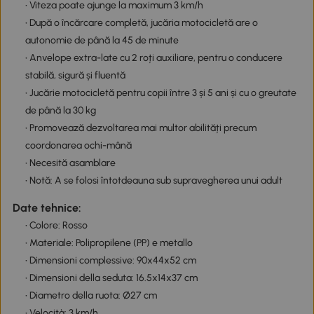
• Viteza poate ajunge la maximum 3 km/h
• După o încărcare completă, jucăria motocicletă are o
autonomie de până la 45 de minute
• Anvelope extra-late cu 2 roți auxiliare, pentru o conducere
stabilă, sigură și fluentă
• Jucărie motocicletă pentru copii între 3 și 5 ani și cu o greutate
de până la 30 kg
• Promovează dezvoltarea mai multor abilități precum
coordonarea ochi-mână
• Necesită asamblare
• Notă: A se folosi întotdeauna sub supravegherea unui adult
Date tehnice:
• Colore: Rosso
• Materiale: Polipropilene (PP) e metallo
• Dimensioni complessive: 90x44x52 cm
• Dimensioni della seduta: 16.5x14x37 cm
• Diametro della ruota: Ø27 cm
• Velocità: 3 km/h