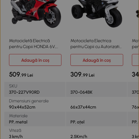
Motocicletă Electrică
Motocicleta Electrica
Mot
pentru Copii HONDA 6V,
pentru Copii cu Autorizatie
pen
Viteză 3km/h, Roșie
BMW
roț
Adaugă în coș
Adaugă în coș
509
309
3
,99 Lei
,99 Lei
SKU
370-227V90RD
370-064BK
37
Dimensiuni generale
90x44x52cm
66x37x44cm
76
Materiale
PP, metal
PP, oțel
PP,
Viteză
3 km/h
2.5Km/h
3 k