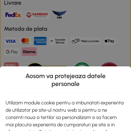
Livrare
Metoda de plata
Aosom va protejeaza datele
personale
Descarca aplicatia Aosom
Utilizam module cookie pentru a imbunatati experienta
de utilizator pe site-ul nostru web si pentru a ne
Google Play
consimti noua si tertilor sa personalizam si sa facem
mai placuta experienta de cumparaturi pe site si in