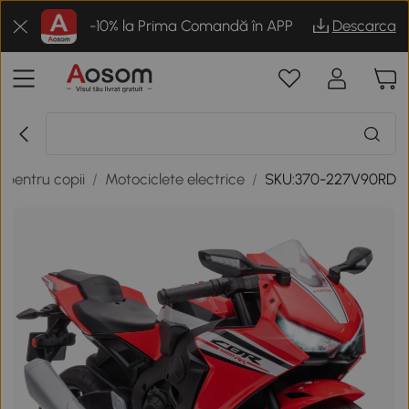
-10% la Prima Comandă în APP
Descarca
 pentru copii
/
Motociclete electrice
/
SKU:370-227V90RD