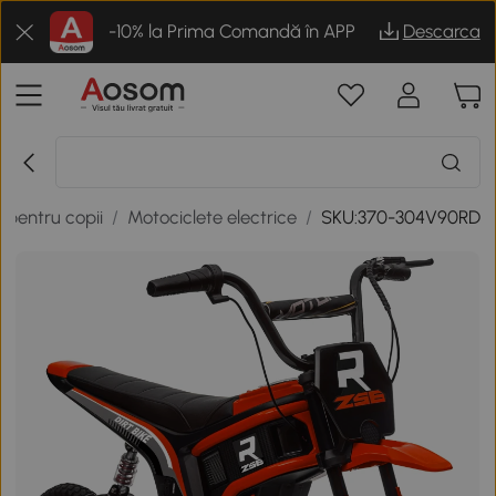
-10% la Prima Comandă în APP
Descarca
 pentru copii
/
Motociclete electrice
/
SKU:370-304V90RD