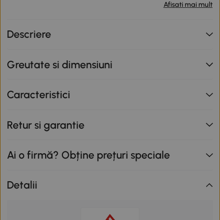
produse participante în valoare totală de peste 799 lei,
Afisati mai mult
primești o reducere de 12% folosind codul SUNNY. Codul
nu se cumulează cu alte promoții în derulare. Promoție
Descriere
valabilă până la data de 12.08.2026.
Greutate si dimensiuni
Caracteristici
Retur si garantie
Ai o firmă? Obține prețuri speciale
Detalii