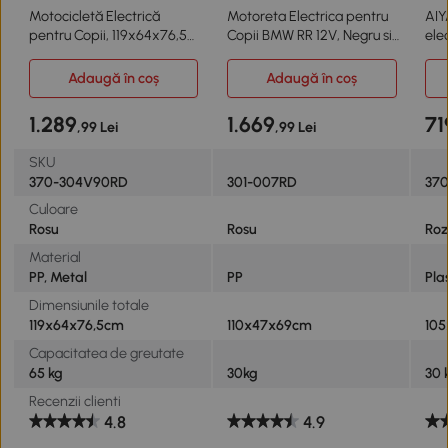
Motocicletă Electrică
Motoreta Electrica pentru
AIY
pentru Copii, 119x64x76,5
Copii BMW RR 12V, Negru si
ele
cm, Roșu
Rosu
ani
cla
Adaugă în coș
Adaugă în coș
ant
30K
1.289
1.669
71
,99 Lei
,99 Lei
SKU
370-304V90RD
301-007RD
37
Culoare
Rosu
Rosu
Ro
Material
PP, Metal
PP
Pla
Dimensiunile totale
119x64x76,5cm
110x47x69cm
10
Capacitatea de greutate
65 kg
30kg
30 
Recenzii clienti
4.8
4.9