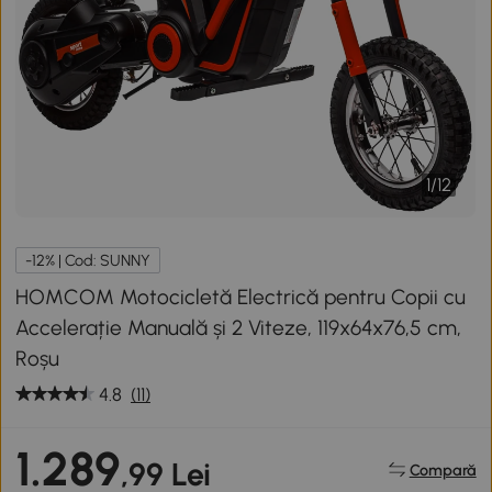
1
/
12
-12% | Cod: SUNNY
HOMCOM Motocicletă Electrică pentru Copii cu
Accelerație Manuală și 2 Viteze, 119x64x76,5 cm,
Roșu
4.8
(11)
1.289
,99 Lei
Compară