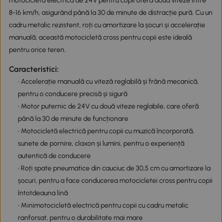
motocicletă electrică de 24V pentru copii oferă două viteze între
8-16 km/h, asigurând până la 30 de minute de distracție pură. Cu un
cadru metalic rezistent, roți cu amortizare la șocuri și accelerație
manuală, această motocicletă cross pentru copii este ideală
pentru orice teren.
Caracteristici:
• Accelerație manuală cu viteză reglabilă și frână mecanică,
pentru o conducere precisă și sigură
• Motor puternic de 24V cu două viteze reglabile, care oferă
până la 30 de minute de funcționare
• Motocicletă electrică pentru copii cu muzică încorporată,
sunete de pornire, claxon și lumini, pentru o experiență
autentică de conducere
• Roți spate pneumatice din cauciuc de 30,5 cm cu amortizare la
șocuri, pentru a face conducerea motocicletei cross pentru copii
întotdeauna lină
• Minimotocicletă electrică pentru copii cu cadru metalic
ranforsat, pentru o durabilitate mai mare