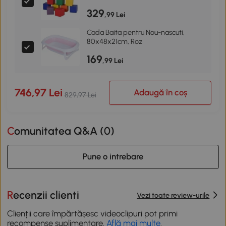
329
,99 Lei
Cada Baita pentru Nou-nascuti,
80x48x21cm, Roz
169
,99 Lei
746,97 Lei
Adaugă în coș
829,97 Lei
Comunitatea Q&A (
0
)
Pune o intrebare
Recenzii clienti
Vezi toate review-urile
Clienții care împărtășesc videoclipuri pot primi
recompense suplimentare.
Află mai multe
.