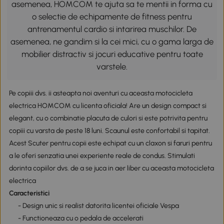
asemenea, HOMCOM te ajuta sa te mentii in forma cu
o selectie de echipamente de fitness pentru
antrenamentul cardio si intarirea muschilor. De
asemenea, ne gandim si la cei mici, cu o gama larga de
mobilier distractiv si jocuri educative pentru toate
varstele.
Pe copiii dvs. ii asteapta noi aventuri cu aceasta motocicleta
electrica HOMCOM cu licenta oficiala! Are un design compact si
elegant, cu o combinatie placuta de culori si este potrivita pentru
copiii cu varsta de peste 18 luni. Scaunul este confortabil si tapitat.
Acest Scuter pentru copii este echipat cu un claxon si faruri pentru
a le oferi senzatia unei experiente reale de condus. Stimulati
dorinta copiilor dvs. de a se juca in aer liber cu aceasta motocicleta
electrica
Caracteristici
- Design unic si realist datorita licentei oficiale Vespa
- Functioneaza cu o pedala de accelerati