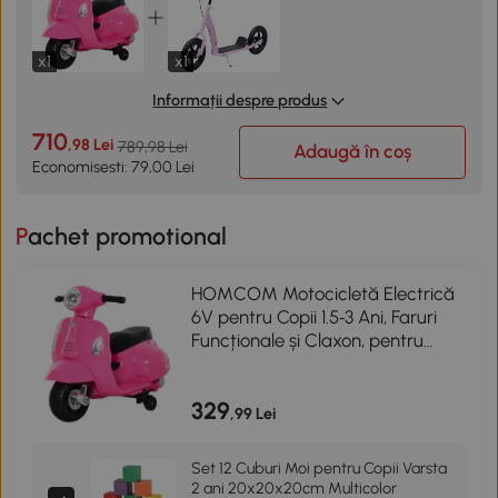
x1
x1
Informații despre produs
710
,98 Lei
789,98 Lei
Adaugă în coș
Economisesti: 79,00 Lei
Pachet promotional
HOMCOM Motocicletă Electrică
6V pentru Copii 1.5‑3 Ani, Faruri
Funcționale și Claxon, pentru
Copii de 18-36 luni, 66.5x38x52
cm, Roz
329
,99 Lei
Set 12 Cuburi Moi pentru Copii Varsta
2 ani 20x20x20cm Multicolor