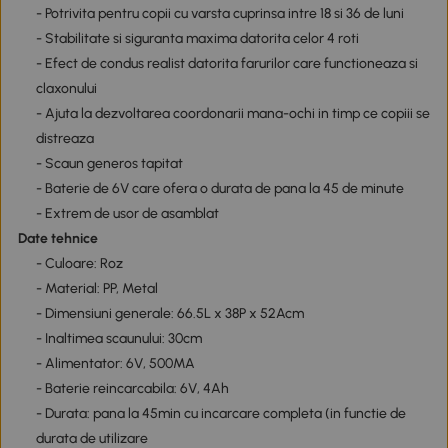
- Potrivita pentru copii cu varsta cuprinsa intre 18 si 36 de luni
- Stabilitate si siguranta maxima datorita celor 4 roti
- Efect de condus realist datorita farurilor care functioneaza si
claxonului
- Ajuta la dezvoltarea coordonarii mana-ochi in timp ce copiii se
distreaza
- Scaun generos tapitat
- Baterie de 6V care ofera o durata de pana la 45 de minute
- Extrem de usor de asamblat
Date tehnice
- Culoare: Roz
- Material: PP, Metal
- Dimensiuni generale: 66.5L x 38P x 52Acm
- Inaltimea scaunului: 30cm
- Alimentator: 6V, 500MA
- Baterie reincarcabila: 6V, 4Ah
- Durata: pana la 45min cu incarcare completa (in functie de
durata de utilizare