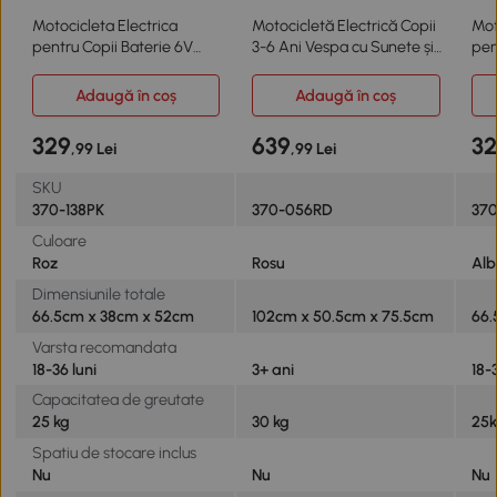
Motocicleta Electrica
Motocicletă Electrică Copii
Mot
pentru Copii Baterie 6V
3-6 Ani Vespa cu Sunete și
pen
Faruri
Lumină Roșu
Faru
Adaugă în coș
Adaugă în coș
329
639
3
,99 Lei
,99 Lei
SKU
370-138PK
370-056RD
37
Culoare
Roz
Rosu
Alb
Dimensiunile totale
66.5cm x 38cm x 52cm
102cm x 50.5cm x 75.5cm
66
Varsta recomandata
18-36 luni
3+ ani
18-
Capacitatea de greutate
25 kg
30 kg
25
Spatiu de stocare inclus
Nu
Nu
Nu