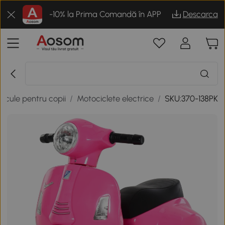
-10% la Prima Comandă în APP
Descarca
hicule pentru copii
/
Motociclete electrice
/
SKU:370-138PK