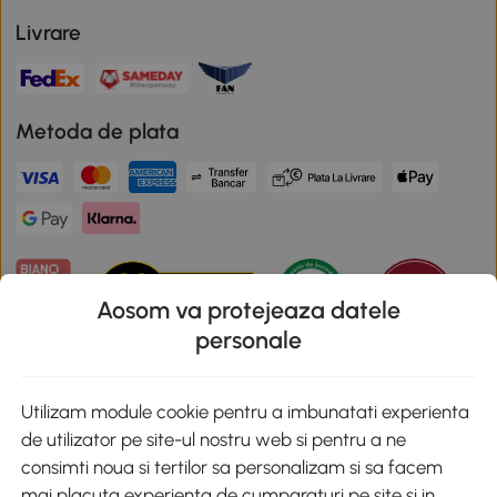
Livrare
Metoda de plata
Aosom va protejeaza datele
personale
Descarca aplicatia Aosom
Utilizam module cookie pentru a imbunatati experienta
de utilizator pe site-ul nostru web si pentru a ne
Google Play
consimti noua si tertilor sa personalizam si sa facem
mai placuta experienta de cumparaturi pe site si in