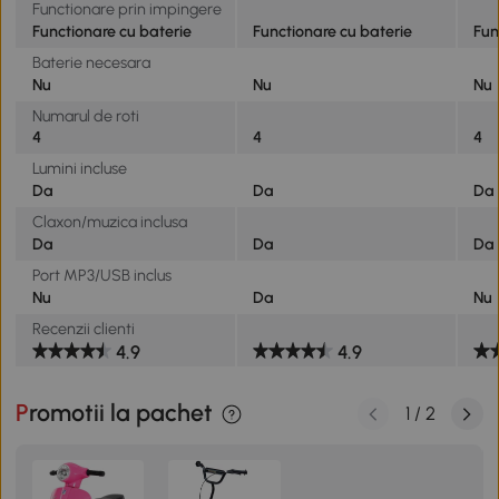
Functionare prin impingere
Functionare cu baterie
Functionare cu baterie
Fun
Baterie necesara
Nu
Nu
Nu
Numarul de roti
4
4
4
Lumini incluse
Da
Da
Da
Claxon/muzica inclusa
Da
Da
Da
Port MP3/USB inclus
Nu
Da
Nu
Recenzii clienti
4.9
4.9
Promotii la pachet
1
/
2