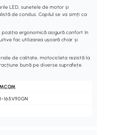
ile LED, sunetele de motor și
istă de condus. Copilul se va simți ca
oziția ergonomică asigură confort în
itive fac utilizarea ușoară chiar și
le de calitate, motocicleta rezistă la
 tracțiune bună pe diverse suprafețe.
OMCOM
0-165V90GN