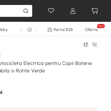
Hot
obby
Pentru animale
Portal B2B
Decoratiuni Sarbatori
Oferte
icleta Electrica pentru Copii Baterie
bila si Rotite Verde
i