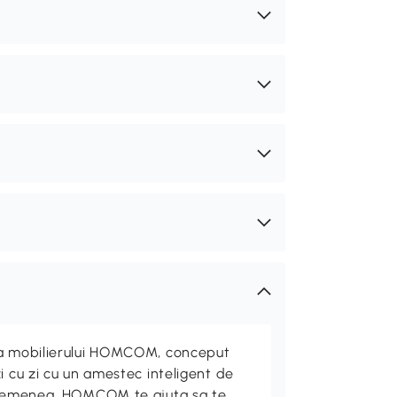
ta mobilierului HOMCOM, conceput
i cu zi cu un amestec inteligent de
 asemenea, HOMCOM te ajuta sa te