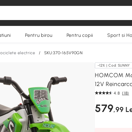
tiuni
Pentru birou
Pentru copii
Sport si H
ociclete electrice
/
SKU:370-165V90GN
-12% | Cod: SUNNY
HOMCOM Motoc
12V Reincarca
4.8
(18)
579
,99 Le