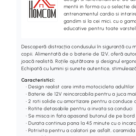
mentii in forma cu o selectie 
antrenamentul cardio si intari
gandim si la cei mici, cu o gama
educative pentru toate varstel
Descoperă distracția condusului în siguranță c
copii. Alimentată de o baterie de 12V, oferă aut
joacă realistă. Roțile ajutătoare și designul ergon
Echipată cu lumini și sunete autentice, stimuleaz
Caracteristici:
• Design realist care imita motocicleta adultilor
• Baterie de 12V reincarcabila pentru a juca ma
• 2 roti solide cu amortizare pentru a conduce 
• Rotite detasabile pentru a invata sa conduci
• Se misca in fata apasand butonul de pe bord
• Durata continua pana la 45 minute cu o inca
• Potrivita pentru a calatori pe asfalt, caramid