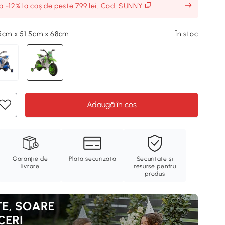
ia -12% la coș de peste 799 lei. Cod: SUNNY
.5cm x 51.5cm x 68cm
În stoc
Adaugă în coș
Garanție de
Plata securizata
Securitate și
livrare
resurse pentru
produs