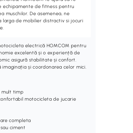
de echipamente de fitness pentru
rea muschilor. De asemenea, ne
 larga de mobilier distractiv si jocuri
e.
u motocicleta electrică HOMCOM pentru
onomie excelentă și o experiență de
omic asigură stabilitate și confort.
ă imaginația și coordonarea celor mici.
i mult timp
confortabil motocicleta de jucarie
rcare completa
a sau ciment