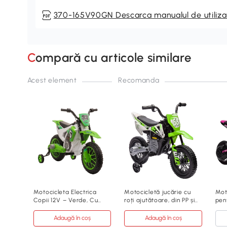
370-165V90GN Descarca manualul de utiliza
Compară cu articole similare
Acest element
Recomanda
Motocicleta Electrica
Motocicletă jucărie cu
Mot
Copii 12V – Verde, Cu
roți ajutătoare, din PP și
pent
Rotile Suplimentare
metal, verde
cm,
Adaugă în coș
Adaugă în coș