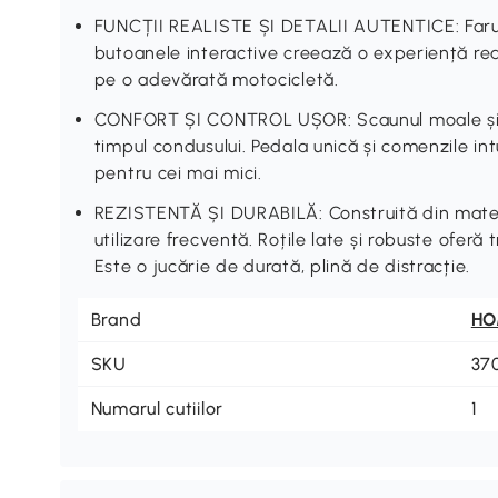
FUNCȚII REALISTE ȘI DETALII AUTENTICE: Farur
butoanele interactive creează o experiență real
pe o adevărată motocicletă.
CONFORT ȘI CONTROL UȘOR: Scaunul moale și p
timpul condusului. Pedala unică și comenzile intu
pentru cei mai mici.
REZISTENTĂ ȘI DURABILĂ: Construită din materia
utilizare frecventă. Roțile late și robuste oferă
Este o jucărie de durată, plină de distracție.
Brand
H
SKU
37
Numarul cutiilor
1