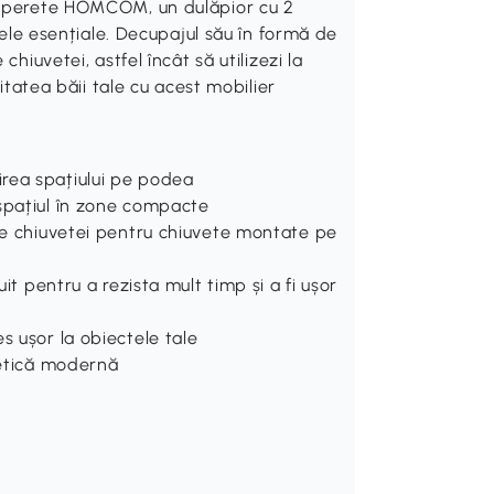
de perete HOMCOM, un dulăpior cu 2
olele esențiale. Decupajul său în formă de
hiuvetei, astfel încât să utilizezi la
citatea băii tale cu acest mobilier
rea spațiului pe podea
 spațiul în zone compacte
ile chiuvetei pentru chiuvete montate pe
uit pentru a rezista mult timp și a fi ușor
s ușor la obiectele tale
tetică modernă