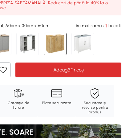
RIZA SĂPTĂMÂNALĂ: Reduceri de până la 40% la o
use
1
al, 60cm x 30cm x 60cm
Au mai ramas
bucati
Adaugă în coș
Garanție de
Plata securizata
Securitate și
livrare
resurse pentru
produs