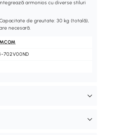
integrează armonios cu diverse stiluri
apacitate de greutate: 30 kg (totală),
lare necesară.
OMCOM
4-702V00ND