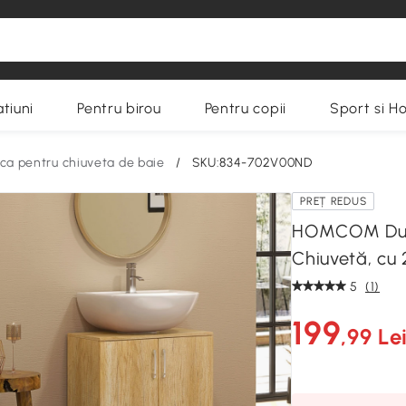
tiuni
Pentru birou
Pentru copii
Sport si H
ca pentru chiuveta de baie
/
SKU:834-702V00ND
PREȚ REDUS
HOMCOM Dula
Chiuvetă, cu 
5
(1)
199
,99 Le