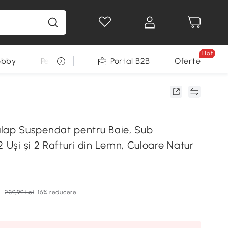
Hot
obby
Pentru animale
Portal B2B
Decoratiuni Sarbatori
Oferte
p Suspendat pentru Baie, Sub
2 Uși și 2 Rafturi din Lemn, Culoare Natur
i
239,99 Lei
16% reducere