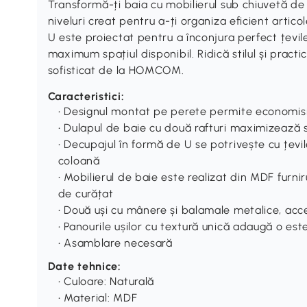
Transformă-ți baia cu mobilierul sub chiuvetă 
niveluri creat pentru a-ți organiza eficient artic
U este proiectat pentru a înconjura perfect țevile c
maximum spațiul disponibil. Ridică stilul și practi
sofisticat de la HOMCOM.
Caracteristici:
• Designul montat pe perete permite economisi
• Dulapul de baie cu două rafturi maximizează
• Decupajul în formă de U se potrivește cu țev
coloană
• Mobilierul de baie este realizat din MDF furnir
de curățat
• Două uși cu mânere și balamale metalice, acce
• Panourile ușilor cu textură unică adaugă o es
• Asamblare necesară
Date tehnice:
• Culoare: Naturală
• Material: MDF