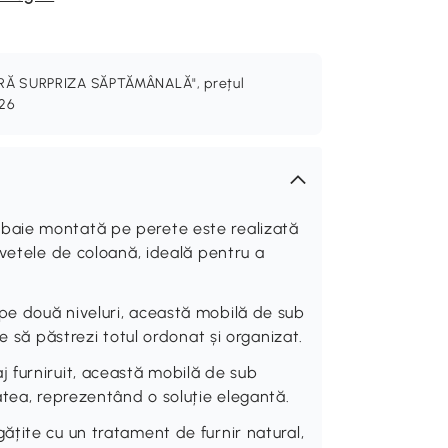
PERĂ SURPRIZA SĂPTĂMÂNALĂ", prețul
026
baie montată pe perete este realizată
uvetele de coloană, ideală pentru a
e două niveluri, această mobilă de sub
e să păstrezi totul ordonat și organizat.
 furniruit, această mobilă de sub
atea, reprezentând o soluție elegantă.
țite cu un tratament de furnir natural,