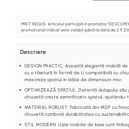
PREȚ REDUS: Articolul participă în promoția "DESCO
promoțional indicat este valabil până la data de 2.9.2
Descriere
DESIGN PRACTIC: Această elegantă mobilă de 
cu o tăietură în formă de U compatibilă cu chi
maximiza spațiul în băile de dimensiuni mici.
OPTIMIZEAZĂ SPAȚIUL: Datorită dulapului său p
chiuvetă crește semnificativ spațiul, ajutându-t
MATERIAL ROBUST: Fabricată din MDF cu finisaj
chiuvetă combină durabilitatea cu sustenabilit
STIL MODERN: Ușile mobilei de baie sunt îmbogă