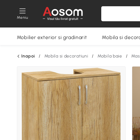
Meniu
Mobilier exterior si gradinarit
Mobila si decora
Inapoi
/
Mobila si decoratiuni
/
Mobila baie
/
Mas