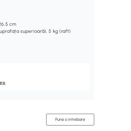
/26,5 cm
uprafața superioară), 5 kg (raft)
are
Pune o intrebare