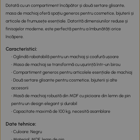
Dotată cu un compartiment încăpător și două sertare glisante,
masa de machiaj oferă spațiu generos pentru cosmetice, bijuterii și
articole de frumusețe esențiale. Datorită dimensiunilor reduse și
finisajelor moderne, este perfectă pentru a îmbunătăți orice
încăpere.
Caracteristici:
• Oglindă rabatabilă pentru un machiaj și coafură ușoare
• Masa de machiaj se transformă cu ușurință într-un birou
• Compartiment generos pentru articolele esențiale de machiaj
• Două sertare glisante pentru cosmetice, bijuterii și alte
accesorii
• Masă de machiaj robustă din MDF cu picioare din lemn de pin
pentru un design elegant și durabil
• Capacitate maximă de 100 kg, necesită asamblare
Date tehnice:
• Culoare: Negru
• Material: MDF, lemn de pin