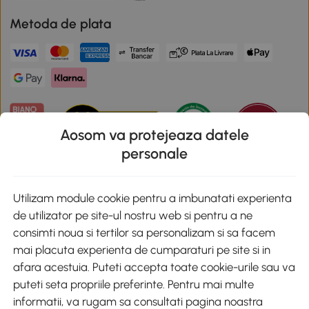
Metoda de plata
Aosom va protejeaza datele
personale
Descarca aplicatia Aosom
Utilizam module cookie pentru a imbunatati experienta
de utilizator pe site-ul nostru web si pentru a ne
Google Play
consimti noua si tertilor sa personalizam si sa facem
mai placuta experienta de cumparaturi pe site si in
afara acestuia. Puteti accepta toate cookie-urile sau va
puteti seta propriile preferinte. Pentru mai multe
+40 312294730
clienti@aosom.ro
informatii, va rugam sa consultati pagina noastra
Romania, Bucureşti Sectorul 2, Str. Barbu Paris Mumuleanu, Nr. 30-