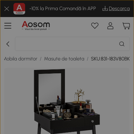
-10% la Prima Comandă în APP
Descarca
/
Mobila dormitor
/
Masute de toaleta
/
SKU:831-183V80BK