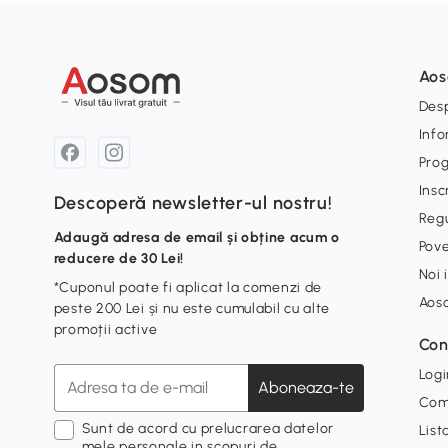
Ao
Desp
Info
Pro
Insc
Descoperă newsletter-ul nostru!
Reg
Adaugă adresa de email și obține acum o
Pove
reducere de 30 Lei!
Noi 
*Cuponul poate fi aplicat la comenzi de
Aos
peste 200 Lei și nu este cumulabil cu alte
promoții active
Con
Logi
Aboneaza-te
Com
Sunt de acord cu prelucrarea datelor
List
mele personale in scopuri de