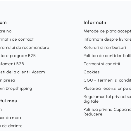
som
Informatii
re noi
Metode de plata accep
rmatii de contact
Informatii despre livrar
gramului de recomandare
Retururi si rambursari
riere program B2B
Politica de confidential
ulament B2B
Termeni si conditii
sti de la clientii Aosom
Cookies
in presa
CGU - Termeni si condit
om Dropshipping
Plasarea recenzilor pe s
Regulamentul privind ser
tul meu
digitale
n
Politica privind Cupoan
Reducere
anda mea
a de dorinte