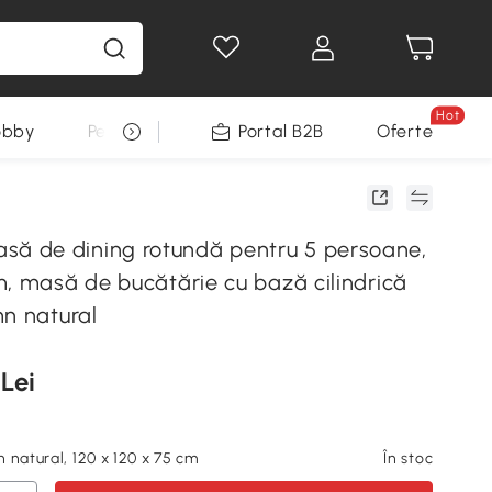
Hot
obby
Pentru animale
Portal B2B
Decoratiuni Sarbatori
Oferte
 de dining rotundă pentru 5 persoane,
m, masă de bucătărie cu bază cilindrică
mn natural
 Lei
 natural, 120 x 120 x 75 cm
În stoc