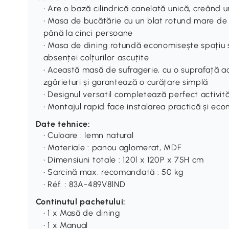
• Are o bază cilindrică canelată unică, creând 
• Masa de bucătărie cu un blat rotund mare de
până la cinci persoane
• Masa de dining rotundă economisește spațiu 
absenței colțurilor ascuțite
• Această masă de sufragerie, cu o suprafață a
zgârieturi și garantează o curățare simplă
• Designul versatil completează perfect activită
• Montajul rapid face instalarea practică și ec
Date tehnice:
• Culoare : lemn natural
• Materiale : panou aglomerat, MDF
• Dimensiuni totale : 120l x 120P x 75H cm
• Sarcină max. recomandată : 50 kg
• Réf. : 83A-489V81ND
Continutul pachetului:
• 1 x Masă de dining
• 1 x Manual