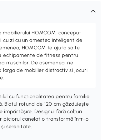
ta mobilierului HOMCOM, conceput
i cu zi cu un amestec inteligent de
 asemenea, HOMCOM te ajuta sa te
de echipamente de fitness pentru
rea muschilor. De asemenea, ne
 larga de mobilier distractiv si jocuri
e.
ul cu funcționalitatea pentru familie.
 Blatul rotund de 120 cm găzduiește
împărtășire. Designul fără colțuri
r piciorul canelat o transformă într-o
 și serenitate.