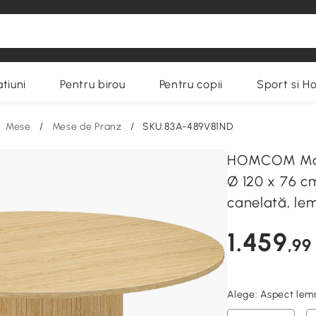
tiuni
Pentru birou
Pentru copii
Sport si H
Mese
/
Mese de Pranz
/
SKU:83A-489V81ND
HOMCOM Masă
Ø 120 x 76 c
canelată, le
1.459
,99
Alege:
Aspect lemn