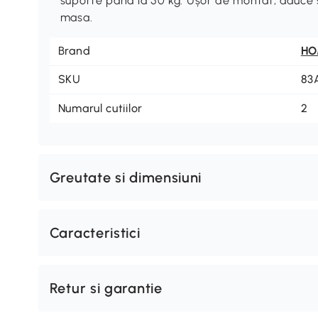
suporte până la 50 kg. Ușor de montat, aduce sti
masa.
Brand
H
SKU
83
Numarul cutiilor
2
Greutate si dimensiuni
Caracteristici
Retur si garantie