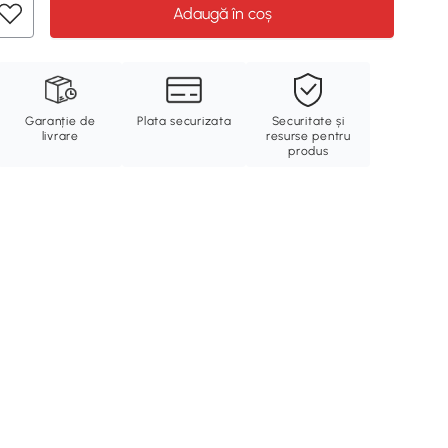
Adaugă în coș
Garanție de
Plata securizata
Securitate și
livrare
resurse pentru
produs