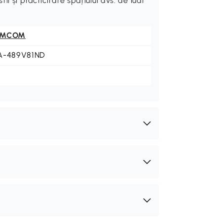
l și practicitate spațiului dvs. de luat
OMCOM
A-489V81ND