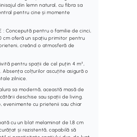
nisajul din lemn natural, cu fibra sa
entral pentru cine și momente
Concepută pentru o familie de cinci,
 cm oferă un spațiu primitor pentru
 prieteni, creând o atmosferă de
ă pentru spații de cel puțin 4 m²,
Absența colțurilor ascuțite asigură o
tale zilnice.
lura sa modernă, această masă de
ătării deschise sau spații de living.
, evenimente cu prietenii sau chiar
tă cu un blat melaminat de 1,8 cm
urățat și rezistentă, capabilă să