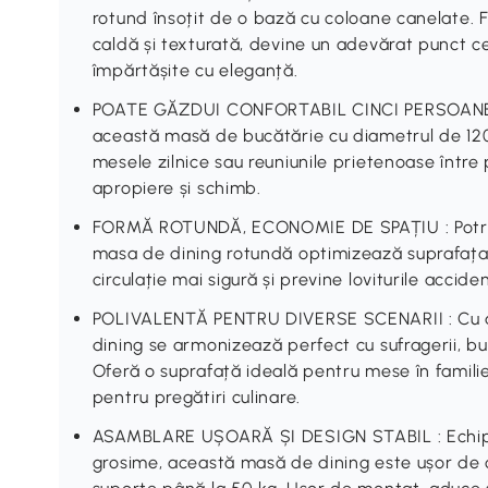
rotund însoțit de o bază cu coloane canelate. Fi
caldă și texturată, devine un adevărat punct c
împărtășite cu eleganță.
POATE GĂZDUI CONFORTABIL CINCI PERSOANE : 
această masă de bucătărie cu diametrul de 120
mesele zilnice sau reuniunile prietenoase între
apropiere și schimb.
FORMĂ ROTUNDĂ, ECONOMIE DE SPAȚIU : Potrivit
masa de dining rotundă optimizează suprafața. 
circulație mai sigură și previne loviturile acciden
POLIVALENTĂ PENTRU DIVERSE SCENARII : Cu a
dining se armonizează perfect cu sufragerii, buc
Oferă o suprafață ideală pentru mese în familie
pentru pregătiri culinare.
ASAMBLARE UȘOARĂ ȘI DESIGN STABIL : Echipa
grosime, această masă de dining este ușor de c