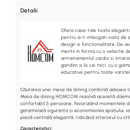
Detalii
Ofera casei tale toata elegan
pentru a-ti imbogati viata de z
design si functionalitate. De
mentii in forma cu o selectie 
antrenamentul cardio si intari
gandim si la cei mici, cu o gama
educative pentru toate varstel
Căutarea unei mese de dining combină adesea stil
Masa de dining HOMCOM rezolvă această dilemă.
confortabil 5 persoane, favorizând momentele de 
garantează siguranța și economisirea spațiului, ia
piesă centrală elegantă, ridicând interiorul cu stil
Caracteristici: