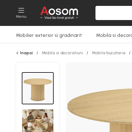
Meniu
Mobilier exterior si gradinarit
Mobila si decora
Inapoi
/
Mobila si decoratiuni
/
Mobila bucatarie
/