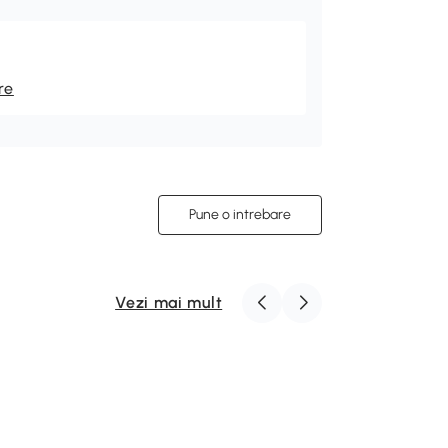
re
Pune o intrebare
Vezi mai mult