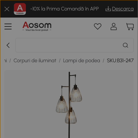
-10% la Prima Comandă în APP
Descarca
iuni
/
Corpuri de iluminat
/
Lampi de podea
/
SKU:B31-247