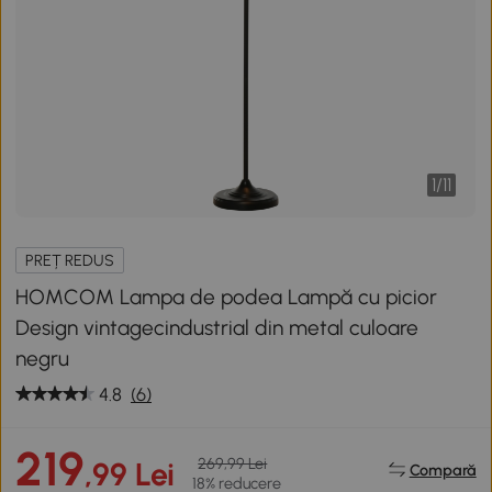
1
/
11
PREȚ REDUS
HOMCOM Lampa de podea Lampă cu picior
Design vintagecindustrial din metal culoare
negru
4.8
(6)
219
269,99 Lei
,99 Lei
Compară
18% reducere