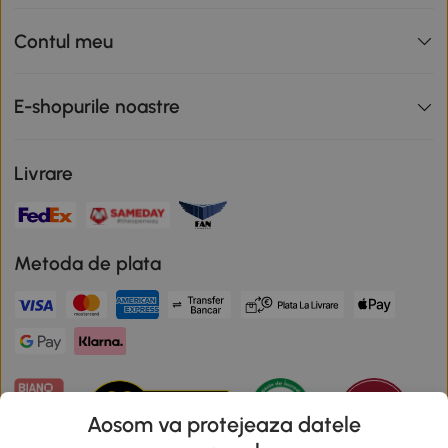
Contul meu
E-shopurile noastre
Livrare
Metoda de plata
Aosom va protejeaza datele