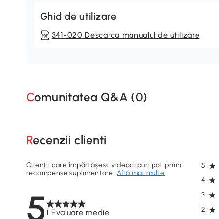
Ghid de utilizare
341-020 Descarca manualul de utilizare
Comunitatea Q&A (
0
)
Recenzii clienti
Clienții care împărtășesc videoclipuri pot primi
5
recompense suplimentare.
Află mai multe
.
4
5
3
2
1 Evaluare medie