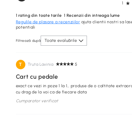
1
1
rating din toate tarile
1
Recenzii din intreaga lume
Regulile de plasare a recenziilor
ajuta clientii nostri sa las
potentiali
Toate evaluările
Filtrează după
T
Truta Lavinia
5
Cart cu pedale
exact ce vezi in poze 1 la 1… produse de o caltitate extra
cu drag de la voi ca de fiecare data
Cumparator verificat