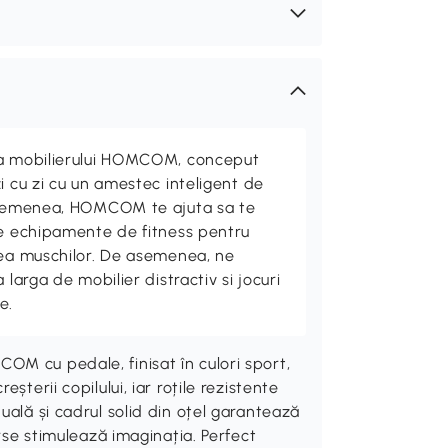
ta mobilierului HOMCOM, conceput
i cu zi cu un amestec inteligent de
 asemenea, HOMCOM te ajuta sa te
de echipamente de fitness pentru
rea muschilor. De asemenea, ne
 larga de mobilier distractiv si jocuri
e.
M cu pedale, finisat în culori sport,
șterii copilului, iar roțile rezistente
uală și cadrul solid din oțel garantează
urse stimulează imaginația. Perfect