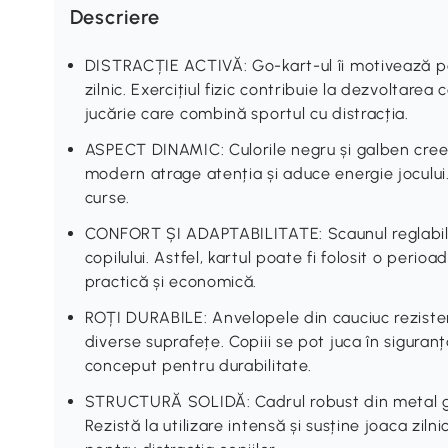
Descriere
DISTRACȚIE ACTIVĂ: Go-kart-ul îi motivează pe
zilnic. Exercițiul fizic contribuie la dezvoltarea 
jucărie care combină sportul cu distracția.
ASPECT DINAMIC: Culorile negru și galben cree
modern atrage atenția și aduce energie jocului. 
curse.
CONFORT ȘI ADAPTABILITATE: Scaunul reglabil s
copilului. Astfel, kartul poate fi folosit o peri
practică și economică.
ROȚI DURABILE: Anvelopele din cauciuc rezisten
diverse suprafețe. Copiii se pot juca în siguran
conceput pentru durabilitate.
STRUCTURĂ SOLIDĂ: Cadrul robust din metal gar
Rezistă la utilizare intensă și susține joaca ziln