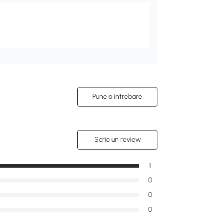
Pune o intrebare
Scrie un review
1
0
0
0