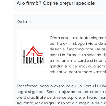
Ai o firmă? Obține prețuri speciale
Detalii
Ofera casei tale toata elegan
pentru a-ti imbogati viata de z
design si functionalitate. De
mentii in forma cu o selectie 
antrenamentul cardio si intari
gandim si la cei mici, cu o gama
educative pentru toate varstel
Transformă joaca în aventură cu Go-Kart-ul HOMCO
negru și galben. Scaunul ajustabil se adaptează cre
oferă stabilitate pe diverse suprafețe. Frâna man
siguranță, iar designul inspirat din mașinile de c