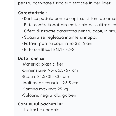
pentru activitate fizică și distracție în aer liber.
Caracteristici:
• Kart cu pedale pentru copii cu sistem de ambr
• Este confectionat din materiale de calitate, rez
• Ofera distractie garantata pentru copii, in sig
• Scaunul se regleaza inainte si inapoi.
• Potrivit pentru copii intre 3 si 6 ani.
• Este certificat EN71-1-2-3.
Date tehnice:
•Material: plastic, fier
•Dimensiune: 95×66,5×57 cm
•Scaun: 34,5×31,5×35 cm
•inaltimea scaunului: 25,5 cm
•Sarcina maxima: 25 kg
•Culoare: negru, alb, galben
Continutul pachetului:
• 1 x Kart cu pedale;