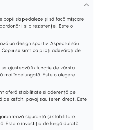
 copii să pedaleze și să facă mișcare
coordonării și a rezistenței. Este o
ază un design sportiv. Aspectul său
Copiii se simt ca piloți adevărați de
e ajustează în funcție de vârsta
oadă mai îndelungată. Este o alegere
t oferă stabilitate și aderență pe
ță pe asfalt, pavaj sau teren drept. Este
antează siguranță și stabilitate.
ică. Este o investiție de lungă durată