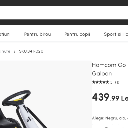
tiuni
Pentru birou
Pentru copii
Sport si H
inute
/
SKU:341-020
Homcom Go Ka
Galben
5
(1)
439
,99 Le
Alege:
Negru, alb,