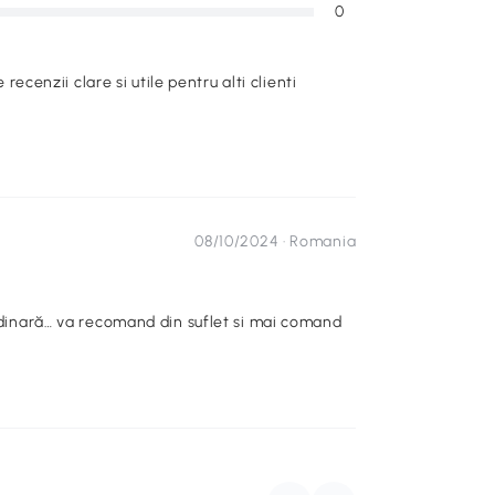
0
e recenzii clare si utile pentru alti clienti
08/10/2024 ·
Romania
ordinară… va recomand din suflet si mai comand