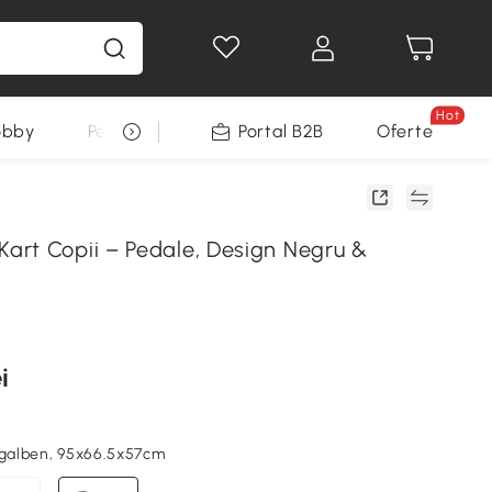
Hot
obby
Pentru animale
Portal B2B
Decoratiuni Sarbatori
Oferte
rt Copii – Pedale, Design Negru &
i
 galben, 95x66.5x57cm