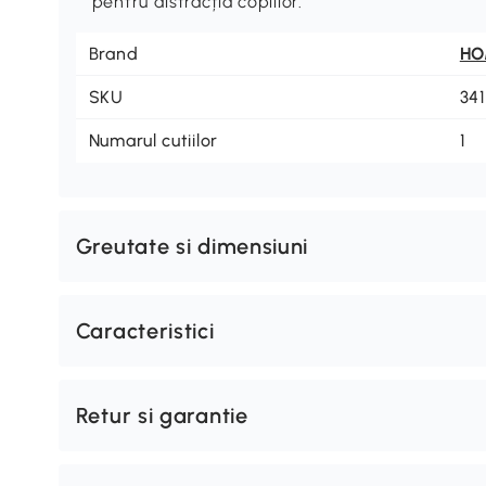
pentru distracția copiilor.
Brand
H
SKU
34
Numarul cutiilor
1
Greutate si dimensiuni
Caracteristici
Retur si garantie