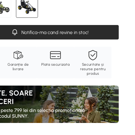
Notifica-ma cand revine in stoc!
Garanție de
Plata securizata
Securitate și
livrare
resurse pentru
produs