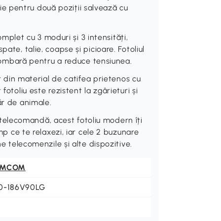
e pentru două poziții salvează cu
let cu 3 moduri și 3 intensități,
ate, talie, coapse și picioare. Fotoliul
e lombară pentru a reduce tensiunea.
in material de catifea prietenos cu
fotoliu este rezistent la zgârieturi și
ăr de animale.
elecomandă, acest fotoliu modern îți
imp ce te relaxezi, iar cele 2 buzunare
ne telecomenzile și alte dispozitive.
OMCOM
0-186V90LG