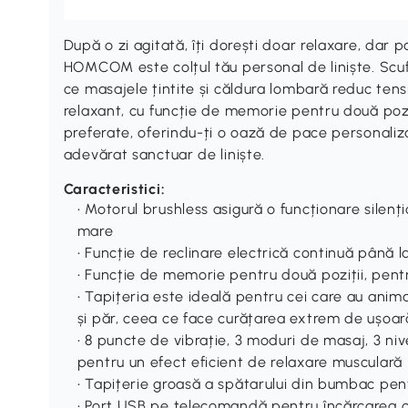
După o zi agitată, îți dorești doar relaxare, dar 
HOMCOM este colțul tău personal de liniște. Scuf
ce masajele țintite și căldura lombară reduc tensiu
relaxant, cu funcție de memorie pentru două pozi
preferate, oferindu-ți o oază de pace personaliza
adevărat sanctuar de liniște.
Caracteristici:
• Motorul brushless asigură o funcționare silenți
mare
• Funcție de reclinare electrică continuă până l
• Funcție de memorie pentru două poziții, pentr
• Tapițeria este ideală pentru cei care au anim
și păr, ceea ce face curățarea extrem de ușoar
• 8 puncte de vibrație, 3 moduri de masaj, 3 nive
pentru un efect eficient de relaxare musculară
• Tapițerie groasă a spătarului din bumbac pen
• Port USB pe telecomandă pentru încărcarea c