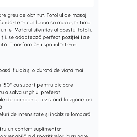
pare greu de obținut. Fotoliul de masaj
undă-te în catifeaua sa moale, în timp
nile. Motorul silențios al acestui fotoliu
ții, se adaptează perfect poziției tale
tă. Transformă-ți spațiul într-un
oasă, fluidă și o durată de viață mai
a 150° cu suport pentru picioare
u a salva unghiul preferat
ale de companie, rezistând la zgârieturi
ă
luri de intensitate și încălzire lombară
tru un confort suplimentar
onvenabilă a dispozitivelor, buzunare