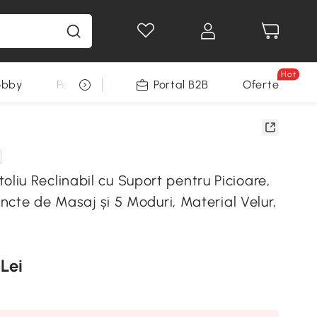
Hot
obby
Pentru animale
Portal B2B
Decoratiuni Sarbatori
Oferte
iu Reclinabil cu Suport pentru Picioare,
Puncte de Masaj și 5 Moduri, Material Velur,
 Lei