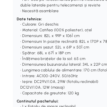
duble laterale pentru telecomenzi și reviste
• Necesită asamblare
Date tehnice:
• Culoare: Gri deschis
• Material: Catifea (100% poliester), oțel
• Dimensiuni: 82L x 99P x 106Î cm
• Dimensiuni în poziție reclinată: 82L x 170P x 7
• Dimensiuni șezut: 52L x 61P x 50Î cm
• Spătar: 68L x 67Î x 18P cm
• Înălțimea brațelor de la sol: 65 cm
• Dimensiunea buzunarului lateral: 34L x 22P c
• Lungimea cablului de alimentare: 170 cm (fotol
• Intrare: AC100-240V, 50/60Hz
• Ieșire: DC29V/1.0A, 29W (fotoliu reclinabil)
DC12V/1.0A, 12W (masaj)
• Capacitate de greutate: 120 kg
Continutul pachetului:
• 1 x Fotoliu de masaj reclinabil