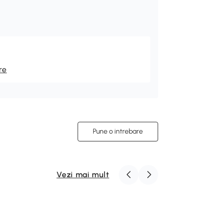
re
Pune o intrebare
Vezi mai mult