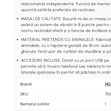
telecomenzii independente. Funcția de memori
ușurință setările preferate de reclinare.
MASAJ DE CALITATE: Bucură-te de un masaj comp
având un sistem de vibrații în 8 puncte pentru sp
nostru reclinabil oferă și o funcție de încălzir
MATERIAL PRIETENOS CU ANIMALELE: Fabricat d
animalele, cu o tapițerie groasă de 18 cm, acest 
gheruțe, fiind ușor de curățat de murdărie și p
ACCESORII INCLUSE: Dotat cu un port USB pe t
permite să îți încarci telefonul sau tableta în t
laterale spațioase îți permit să păstrezi în ordi
Brand
H
SKU
70
Numarul cutiilor
1