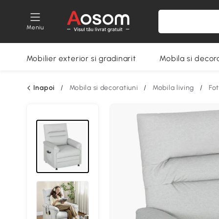
Meniu
Mobilier exterior si gradinarit
Mobila si decora
Inapoi
/
Mobila si decoratiuni
/
Mobila living
/
Fot