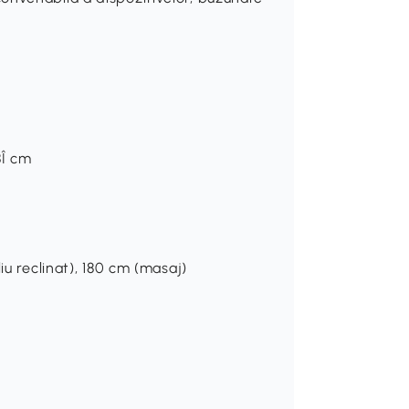
8Î cm
m
iu reclinat), 180 cm (masaj)