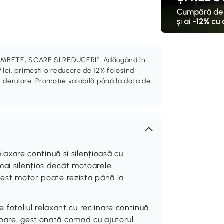
„ZÂMBETE, SOARE ȘI REDUCERI”. Adăugând în
 lei, primești o reducere de 12% folosind
 derulare. Promoție valabilă până la data de
are continuă și silențioasă cu
mai silențios decât motoarele
acest motor poate rezista până la
toliul relaxant cu reclinare continuă
oare, gestionată comod cu ajutorul