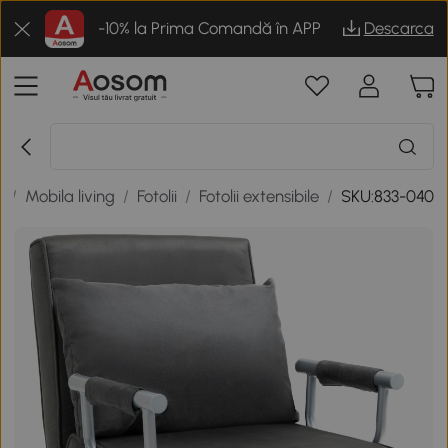
-10% la Prima Comandă în APP
Descarca
i
/
Mobila living
/
Fotolii
/
Fotolii extensibile
/
SKU:833-040