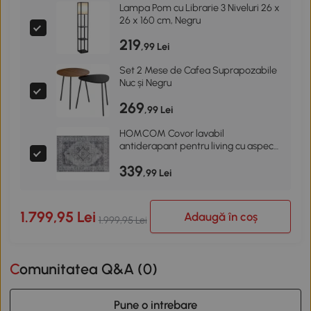
Lampa Pom cu Librarie 3 Niveluri 26 x
26 x 160 cm, Negru
219
,99 Lei
Set 2 Mese de Cafea Suprapozabile
Nuc și Negru
269
,99 Lei
HOMCOM Covor lavabil
antiderapant pentru living cu aspect
de flanel, 230 x 160 cm, Gri
339
,99 Lei
1.799,95 Lei
Adaugă în coș
1.999,95 Lei
Comunitatea Q&A (
0
)
Pune o intrebare