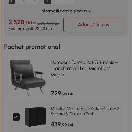
x1
x1
Informații despre produs
2.528
,98 Lei
2.809,98 Lei
Adaugă în coș
Economisesti: 281,00 Lei
Pachet promotional
Homcom Fotoliu Pat Gri inchis –
Transformabil cu Microfibra
Moale
729
,99 Lei
Mobilier Multiuz Alb 79×36×74 cm – 2
Sertare & Dulapuri Push
439
,99 Lei