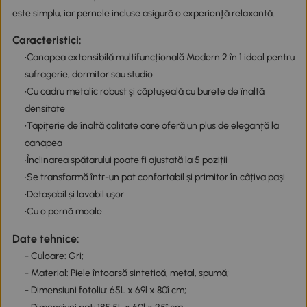
este simplu, iar pernele incluse asigură o experiență relaxantă.
Caracteristici:
•Canapea extensibilă multifuncțională Modern 2 în 1 ideal pentru
sufragerie, dormitor sau studio
•Cu cadru metalic robust și căptușeală cu burete de înaltă
densitate
•Tapițerie de înaltă calitate care oferă un plus de eleganță la
canapea
•Înclinarea spătarului poate fi ajustată la 5 poziții
•Se transformă într-un pat confortabil și primitor în câțiva pași
•Detașabil și lavabil ușor
•Cu o pernă moale
Date tehnice:
- Culoare: Gri;
- Material: Piele întoarsă sintetică, metal, spumă;
- Dimensiuni fotoliu: 65L x 69l x 80î cm;