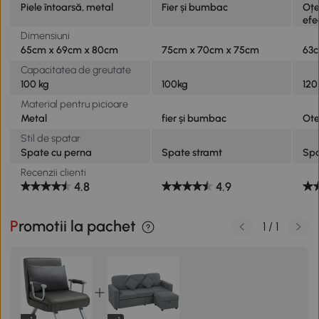
Piele întoarsă, metal
Fier și bumbac
Oțe
efe
Dimensiuni
65cm x 69cm x 80cm
75cm x 70cm x 75cm
63c
Capacitatea de greutate
100 kg
100kg
120
Material pentru picioare
Metal
fier și bumbac
Ote
Stil de spatar
Spate cu perna
Spate stramt
Spa
Recenzii clienti
4.8
4.9
Promotii la pachet
1
/
1