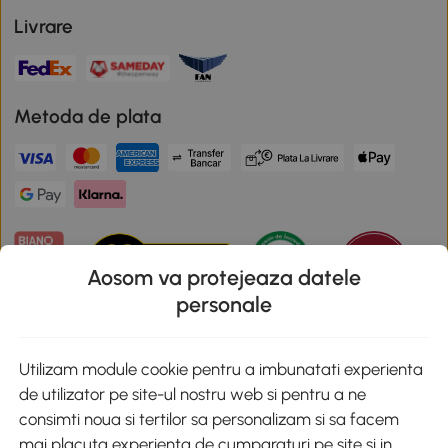
Livrare
Metoda de plata
Aosom va protejeaza datele
personale
Descarca aplicatia Aosom
Utilizam module cookie pentru a imbunatati experienta
de utilizator pe site-ul nostru web si pentru a ne
Google Play
consimti noua si tertilor sa personalizam si sa facem
mai placuta experienta de cumparaturi pe site si in