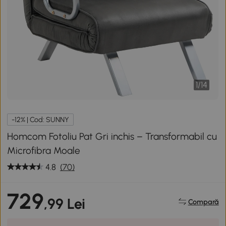
1
/
14
-12% | Cod: SUNNY
Homcom Fotoliu Pat Gri inchis – Transformabil cu
Microfibra Moale
4.8
(70)
729
,99 Lei
Compară