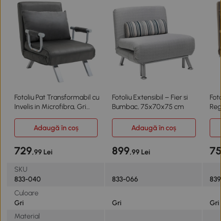
Fotoliu Pat Transformabil cu
Fotoliu Extensibil – Fier si
Foto
Invelis in Microfibra, Gri
Bumbac, 75x70x75 cm
Reg
Inchis
Adaugă în coș
Adaugă în coș
729
899
7
,99 Lei
,99 Lei
SKU
833-040
833-066
83
Culoare
Gri
Gri
Gri
Material