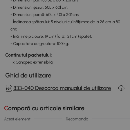
- Dimensiuni pat: 185.5L x 60l x 25î cm;
- Dimensiuni șezut: 60L x 60l cm;
- Dimensiuni pernă: 60L x 40l x 20î cm;
- Înclinarea spătarului: 5 niveluri cu înălțimea de la 25 cm la 80
cm;
- Înălțime picioare: 19 cm (față), 21 cm (spate);
- Capacitate de greutate: 100 kg;
Continutul pachetului:
1 x Canapea extensibilă;
Ghid de utilizare
833-040 Descarca manualul de utilizare
Compară cu articole similare
Acest element
Recomanda