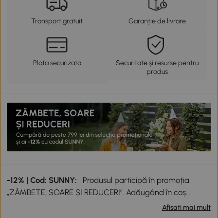
Transport gratuit
Garanție de livrare
Plata securizata
Securitate și resurse pentru
produs
-12% | Cod: SUNNY:
Produsul participă în promoția
„ZÂMBETE, SOARE ȘI REDUCERI”. Adăugând în coș
produse participante în valoare totală de peste 799 lei,
Afisati mai mult
primești o reducere de 12% folosind codul SUNNY. Codul