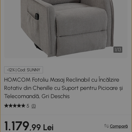
1
/
13
-12% | Cod: SUNNY
HOMCOM Fotoliu Masaj Reclinabil cu Încălzire
Rotativ din Chenille cu Suport pentru Picioare și
Telecomandă, Gri Deschis
5
(1)
1.179
,99 Lei
Compară