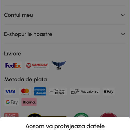
Contul meu
E-shopurile noastre
Livrare
Metoda de plata
Aosom va protejeaza datele