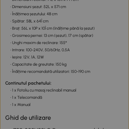
• Dimensiuni șezut: 52L x 57I cm
• Înălțimea șezutului: 48 cm
• Spătar: 58L x 64Î cm
• Braț: 56L x 10P x 10Î cm (înălțime până la șezut)
• Grosimea pernei: 13 cm (șezut), 17 cm (spătar)
• Unghi maxim de reclinare: 155°
• Intrare: 100-240V, 50/60Hz, 0,5A
• Ieșire: 12V, 1A, 12W
• Capacitate de greutate: 150 kg
• Înălțime recomandată utilizatori: 150-190 cm
Continutul pachetului:
• 1 x Fotoliu cu masaj reclinabil manual
• 1 x Telecomandă
• 1 x Manual
Ghid de utilizare