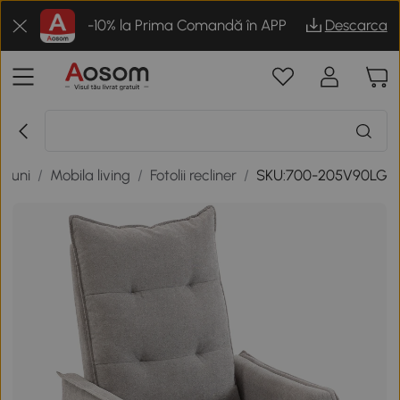
-10% la Prima Comandă în APP
Descarca
tiuni
/
Mobila living
/
Fotolii recliner
/
SKU:700-205V90LG