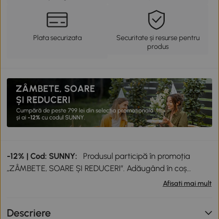
Plata securizata
Securitate și resurse pentru
produs
-12% | Cod: SUNNY:
Produsul participă în promoția
„ZÂMBETE, SOARE ȘI REDUCERI”. Adăugând în coș
produse participante în valoare totală de peste 799 lei,
Afisati mai mult
primești o reducere de 12% folosind codul SUNNY. Codul
nu se cumulează cu alte promoții în derulare. Promoție
Descriere
valabilă până la data de 12.08.2026.