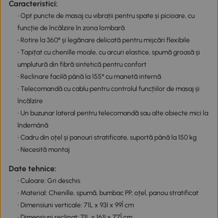
Caracteristici:
• Opt puncte de masaj cu vibrații pentru spate și picioare, cu
funcție de încălzire în zona lombară
• Rotire la 360° și legănare delicată pentru mișcări flexibile
• Tapițat cu chenille moale, cu arcuri elastice, spumă groasă și
umplutură din fibră sintetică pentru confort
• Reclinare facilă până la 155° cu manetă internă
• Telecomandă cu cablu pentru controlul funcțiilor de masaj și
încălzire
• Un buzunar lateral pentru telecomandă sau alte obiecte mici la
îndemână
• Cadru din oțel și panouri stratificate, suportă până la 150 kg
• Necesită montaj
Date tehnice:
• Culoare: Gri deschis
• Material: Chenille, spumă, bumbac PP, oțel, panou stratificat
• Dimensiuni verticale: 71L x 93I x 99Î cm
• Dimensiuni reclinat: 71L x 161I x 77Î cm