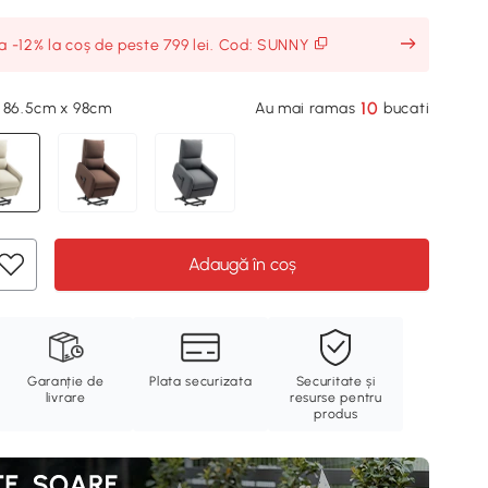
ia -12% la coș de peste 799 lei. Cod: SUNNY
10
x 86.5cm x 98cm
Au mai ramas
bucati
Adaugă în coș
Garanție de
Plata securizata
Securitate și
livrare
resurse pentru
produs