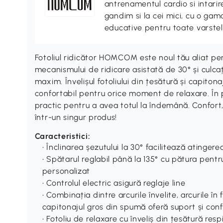
antrenamentul cardio si intari
gandim si la cei mici, cu o gama
educative pentru toate varstel
Fotoliul ridicător HOMCOM este noul tău aliat pen
mecanismului de ridicare asistată de 30° și culca
maxim. Învelișul fotoliului din țesătură și capitona
confortabil pentru orice moment de relaxare. În pl
practic pentru a avea totul la îndemână. Confort,
într-un singur produs!
Caracteristici:
• Înclinarea șezutului la 30° facilitează atinger
• Spătarul reglabil până la 135° cu pătura pent
personalizat
• Controlul electric asigură reglaje line
• Combinația dintre arcurile învelite, arcurile în
capitonajul gros din spumă oferă suport și conf
• Fotoliu de relaxare cu înveliș din țesătură res