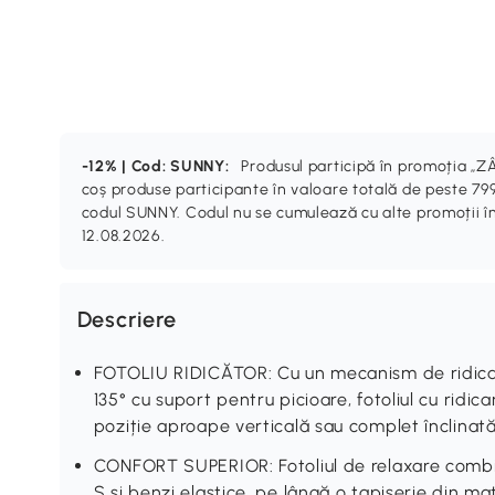
-12% | Cod: SUNNY:
Produsul participă în promoția 
coș produse participante în valoare totală de peste 799
codul SUNNY. Codul nu se cumulează cu alte promoții în
12.08.2026.
Descriere
FOTOLIU RIDICĂTOR: Cu un mecanism de ridicare
135° cu suport pentru picioare, fotoliul cu ridic
poziție aproape verticală sau complet înclinat
CONFORT SUPERIOR: Fotoliul de relaxare combină
S și benzi elastice, pe lângă o tapiserie din mate