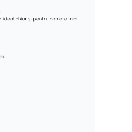
e
r ideal chiar și pentru camere mici
țel