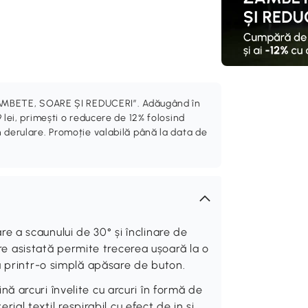
„ZÂMBETE, SOARE ȘI REDUCERI”. Adăugând în
 lei, primești o reducere de 12% folosind
 derulare. Promoție valabilă până la data de
 a scaunului de 30° și înclinare de
are asistată permite trecerea ușoară la o
ă printr-o simplă apăsare de buton.
 arcuri învelite cu arcuri în formă de
rial textil respirabil cu efect de in și