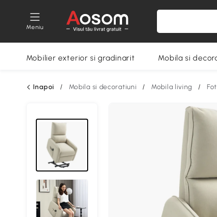
Meniu
Mobilier exterior si gradinarit
Mobila si decora
Inapoi
/
Mobila si decoratiuni
/
Mobila living
/
Fot