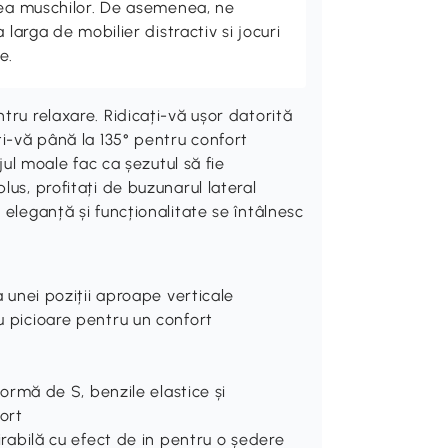
rea muschilor. De asemenea, ne
 larga de mobilier distractiv si jocuri
e.
tru relaxare. Ridicați-vă ușor datorită
ți-vă până la 135° pentru confort
jul moale fac ca șezutul să fie
us, profitați de buzunarul lateral
 eleganță și funcționalitate se întâlnesc
ea unei poziții aproape verticale
ru picioare pentru un confort
 formă de S, benzile elastice și
ort
pirabilă cu efect de in pentru o ședere