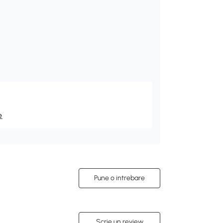
e
Pune o intrebare
Scrie un review