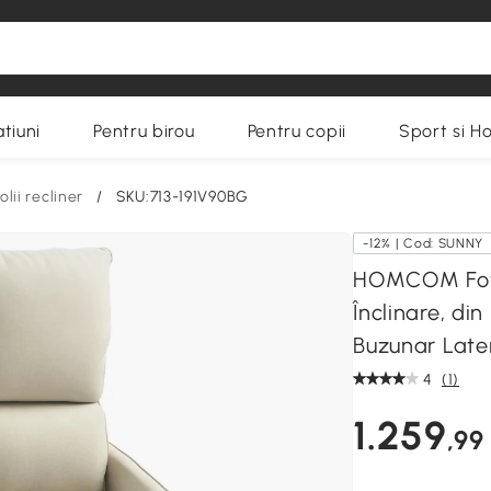
tiuni
Pentru birou
Pentru copii
Sport si H
olii recliner
/
SKU:713-191V90BG
-12% | Cod: SUNNY
HOMCOM Fotoli
Înclinare, di
Buzunar Later
4
(1)
1.259
,99