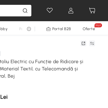
Hot
obby
Pentru animale
Portal B2B
Decoratiuni Sarbatori
Oferte
u Electric cu Funcție de Ridicare și
n Material Textil, cu Telecomandă și
al, Bej
 Lei