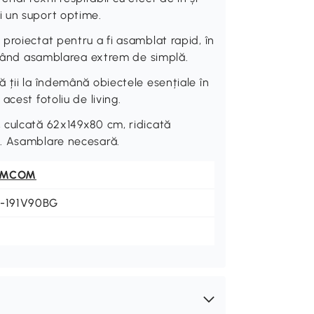
 un suport optime.
proiectat pentru a fi asamblat rapid, în
făcând asamblarea extrem de simplă.
 ții la îndemână obiectele esențiale în
cest fotoliu de living.
 culcată 62x149x80 cm, ridicată
g. Asamblare necesară.
OMCOM
3-191V90BG