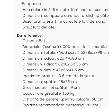
răcороasă
• Asamblare în 5-8 minute, fără unelte necesar
• Dimensiuni compacte care fac fotoliul ridicăto
• Buzunarul lateral ține obiectele la îndemână
• Structură din oțel
Date tehnice:
• Culoare: Bej
• Materiale: Țesătură (100% poliester), spumă, o
• Dimensiuni totale: (Mod șezut) 62x86,5x98 cm
• Dimensiuni culcat: 62x149x80 cm
• Dimensiuni ridicat: 62x82,5x135 cm
• Dimensiuni șezut: 47x51x44,5 cm
• Înălțimea brațului: 10,5 cm (de la șezut)
• Dimensiuni spătar: 48x55 cm
• Grosimea pernei spătar: 19 cm
• Capacitate greutate: 150 kg
• Distanță de perete: (pentru culcare) 50 cm
• Înălțime recomandată persoană: 180 cm