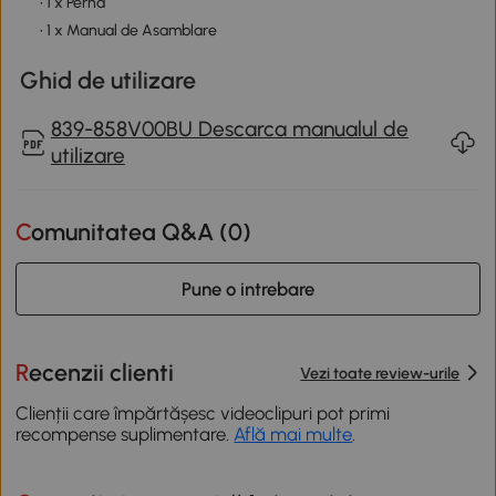
• 1 x Pernă
• 1 x Manual de Asamblare
Ghid de utilizare
839-858V00BU Descarca manualul de
utilizare
Comunitatea Q&A (
0
)
Pune o intrebare
Recenzii clienti
Vezi toate review-urile
Clienții care împărtășesc videoclipuri pot primi
recompense suplimentare.
Află mai multe
.