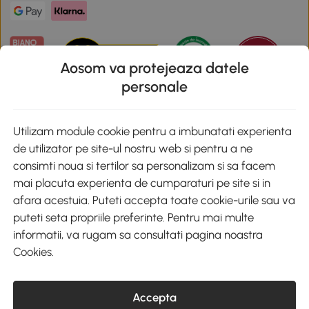
Aosom va protejeaza datele
personale
Descarca aplicatia Aosom
Utilizam module cookie pentru a imbunatati experienta
de utilizator pe site-ul nostru web si pentru a ne
Google Play
consimti noua si tertilor sa personalizam si sa facem
mai placuta experienta de cumparaturi pe site si in
afara acestuia. Puteti accepta toate cookie-urile sau va
puteti seta propriile preferinte. Pentru mai multe
+40 312294730
clienti@aosom.ro
informatii, va rugam sa consultati pagina noastra
Romania, Bucureşti Sectorul 2, Str. Barbu Paris Mumuleanu, Nr. 30-
Cookies
.
32, Spatiul E2-1, Etaj 2
© 2020-2026 AOSOM Romania SRL
CUI: 49266464
Accepta
COD CAEN: 4755