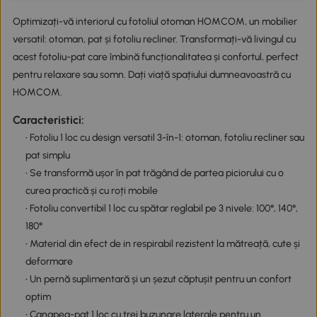
Optimizați-vă interiorul cu fotoliul otoman HOMCOM, un mobilier
versatil: otoman, pat și fotoliu recliner. Transformați-vă livingul cu
acest fotoliu-pat care îmbină funcționalitatea și confortul, perfect
pentru relaxare sau somn. Dați viață spațiului dumneavoastră cu
HOMCOM.
Caracteristici:
• Fotoliu 1 loc cu design versatil 3-în-1: otoman, fotoliu recliner sau
pat simplu
• Se transformă ușor în pat trăgând de partea piciorului cu o
curea practică și cu roți mobile
• Fotoliu convertibil 1 loc cu spătar reglabil pe 3 nivele: 100°, 140°,
180°
• Material din efect de in respirabil rezistent la mătreață, cute și
deformare
• Un pernă suplimentară și un șezut căptușit pentru un confort
optim
• Canapea-pat 1 loc cu trei buzunare laterale pentru un