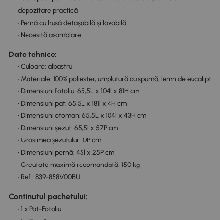
depozitare practică
• Pernă cu husă detașabilă și lavabilă
• Necesită asamblare
Date tehnice:
• Culoare: albastru
• Materiale: 100% poliester, umplutură cu spumă, lemn de eucalipt
• Dimensiuni fotoliu: 65,5L x 104l x 81H cm
• Dimensiuni pat: 65,5L x 181l x 4H cm
• Dimensiuni otoman: 65,5L x 104l x 43H cm
• Dimensiuni șezut: 65,5l x 57P cm
• Grosimea șezutului: 10P cm
• Dimensiuni pernă: 45l x 25P cm
• Greutate maximă recomandată: 150 kg
• Ref.: 839-858V00BU
Continutul pachetului:
• 1 x Pat-Fotoliu