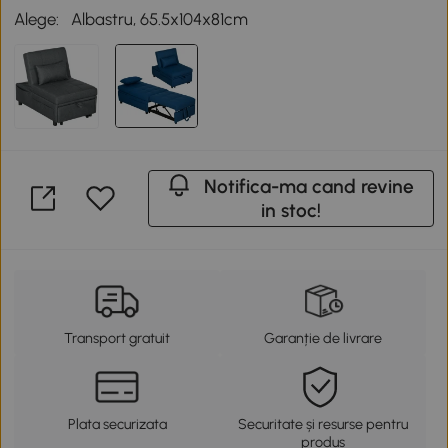
Alege:
Albastru, 65.5x104x81cm
Notifica-ma cand revine
in stoc!
Transport gratuit
Garanție de livrare
Plata securizata
Securitate și resurse pentru
produs