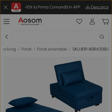
-10% la Prima Comandă în APP
Descarca
ila living
/
Fotolii
/
Fotolii extensibile
/
SKU:839-858V00BU