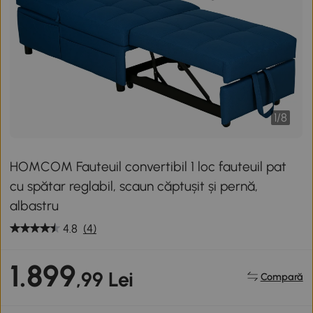
1
/
8
HOMCOM Fauteuil convertibil 1 loc fauteuil pat
cu spătar reglabil, scaun căptușit și pernă,
albastru
4.8
(4)
1.899
,99 Lei
Compară