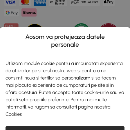
Aosom va protejeaza datele
personale
Descarca aplicatia Aosom
Utilizam module cookie pentru a imbunatati experienta
de utilizator pe site-ul nostru web si pentru a ne
Google Play
consimti noua si tertilor sa personalizam si sa facem
mai placuta experienta de cumparaturi pe site si in
afara acestuia. Puteti accepta toate cookie-urile sau va
puteti seta propriile preferinte. Pentru mai multe
+40 312294730
clienti@aosom.ro
informatii, va rugam sa consultati pagina noastra
Romania, Bucureşti Sectorul 2, Str. Barbu Paris Mumuleanu, Nr. 30-
Cookies
.
32, Spatiul E2-1, Etaj 2
© 2020-2026 AOSOM Romania SRL
CUI: 49266464