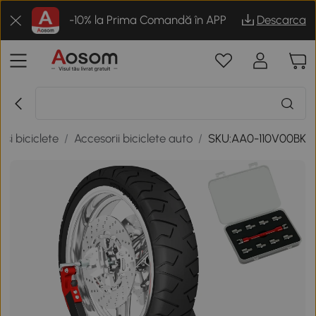
-10% la Prima Comandă în APP
Descarca
 si biciclete
/
Accesorii biciclete auto
/
SKU:AA0-110V00BK