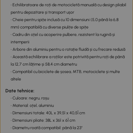
• Echilibratoare de roți de motocicletă manuală cu design pliabil
pentru depozitare și transport ușor
• Cheie pentru spițe inclusă cu 10 dimensiuni (5,0 până la 6,8
mm) compatibilă cu diverse piulițe de spițe
• Cadru din oțel cu acoperire pulbere, rezistent la rugină și
intemperii
• Arbore din aluminiu pentru o rotație fluidă și cu frecare redusă
• Această echilibrare a roților este potrivită pentru roți de până
la 12,7 cm lățime și 58,4 cm diametru
• Compatibil cu biciclete de șosea, MTB, motociclete și multe
altele
Date tehnice:
• Culoare: negru, roșu
• Material: oțel, aluminiu
• Dimensiuni totale: 40L x 39,5l x 40,5Î cm
• Dimensiuni pliate: 38L x 36l x 6Î cm
• Diametru roată compatibil: până la 23"