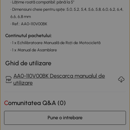
• Lățime roată compatibil: până la 5"
• Dimensiuni cheie pentru spițe: 5,0, 5,2, 5,4, 5,6, 5,8, 6,0, 6,2, 6,4,
6,6, 6,8 mm
• Ref.: AA0-110V00BK
Continutul pachetului:
• 1 x Echilibratoare Manuală de Roți de Motocicletă
• 1 x Manual de Asamblare
Ghid de utilizare
AA0-110V00BK Descarca manualul de
utilizare
Comunitatea Q&A (
0
)
Pune o intrebare