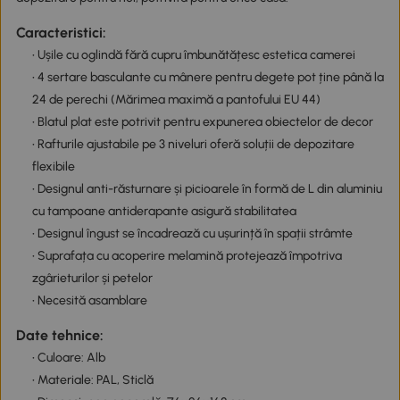
Caracteristici:
• Ușile cu oglindă fără cupru îmbunătățesc estetica camerei
• 4 sertare basculante cu mânere pentru degete pot ține până la
24 de perechi (Mărimea maximă a pantofului EU 44)
• Blatul plat este potrivit pentru expunerea obiectelor de decor
• Rafturile ajustabile pe 3 niveluri oferă soluții de depozitare
flexibile
• Designul anti-răsturnare și picioarele în formă de L din aluminiu
cu tampoane antiderapante asigură stabilitatea
• Designul îngust se încadrează cu ușurință în spații strâmte
• Suprafața cu acoperire melamină protejează împotriva
zgârieturilor și petelor
• Necesită asamblare
Date tehnice:
• Culoare: Alb
• Materiale: PAL, Sticlă