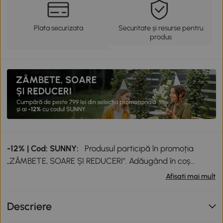
Plata securizata
Securitate și resurse pentru
produs
-12% | Cod: SUNNY:
Produsul participă în promoția
„ZÂMBETE, SOARE ȘI REDUCERI”. Adăugând în coș
produse participante în valoare totală de peste 799 lei,
Afisati mai mult
primești o reducere de 12% folosind codul SUNNY. Codul
nu se cumulează cu alte promoții în derulare. Promoție
Descriere
valabilă până la data de 12.08.2026.