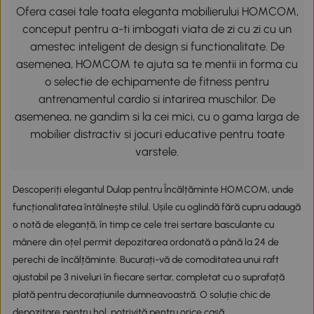
Ofera casei tale toata eleganta mobilierului HOMCOM,
conceput pentru a-ti imbogati viata de zi cu zi cu un
amestec inteligent de design si functionalitate. De
asemenea, HOMCOM te ajuta sa te mentii in forma cu
o selectie de echipamente de fitness pentru
antrenamentul cardio si intarirea muschilor. De
asemenea, ne gandim si la cei mici, cu o gama larga de
mobilier distractiv si jocuri educative pentru toate
varstele.
Descoperiți elegantul Dulap pentru Încălțăminte HOMCOM, unde
funcționalitatea întâlnește stilul. Ușile cu oglindă fără cupru adaugă
o notă de eleganță, în timp ce cele trei sertare basculante cu
mânere din oțel permit depozitarea ordonată a până la 24 de
perechi de încălțăminte. Bucurați-vă de comoditatea unui raft
ajustabil pe 3 niveluri în fiecare sertar, completat cu o suprafață
plată pentru decorațiunile dumneavoastră. O soluție chic de
depozitare pentru hol, potrivită pentru orice casă.