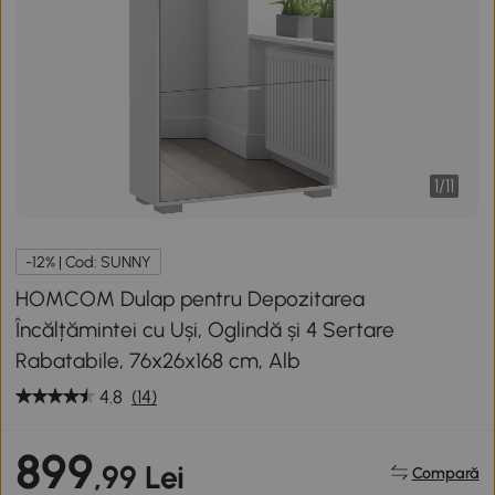
1
/
11
-12% | Cod: SUNNY
HOMCOM Dulap pentru Depozitarea
Încălțămintei cu Uși, Oglindă și 4 Sertare
Rabatabile, 76x26x168 cm, Alb
4.8
(14)
899
,99 Lei
Compară