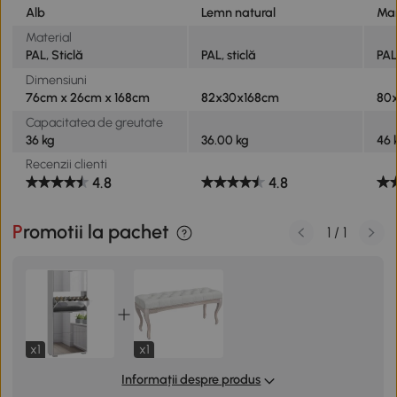
Alb
Lemn natural
Ma
Material
PAL, Sticlă
PAL, sticlă
PA
Dimensiuni
76cm x 26cm x 168cm
82x30x168cm
80
Capacitatea de greutate
36 kg
36.00 kg
46 
Recenzii clienti
4.8
4.8
Promotii la pachet
1
/
1
x1
x1
Informații despre produs