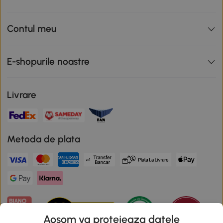
Contul meu
E-shopurile noastre
Livrare
Metoda de plata
Aosom va protejeaza datele