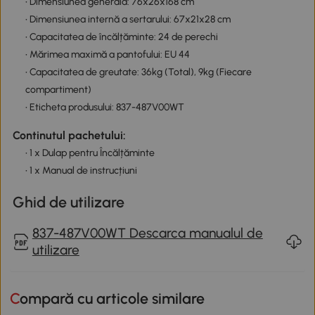
• Dimensiunea generală: 76x26x168 cm
• Dimensiunea internă a sertarului: 67x21x28 cm
• Capacitatea de încălțăminte: 24 de perechi
• Mărimea maximă a pantofului: EU 44
• Capacitatea de greutate: 36kg (Total), 9kg (Fiecare
compartiment)
• Eticheta produsului: 837-487V00WT
Continutul pachetului:
• 1 x Dulap pentru Încălțăminte
• 1 x Manual de instrucțiuni
Ghid de utilizare
837-487V00WT Descarca manualul de
utilizare
Compară cu articole similare