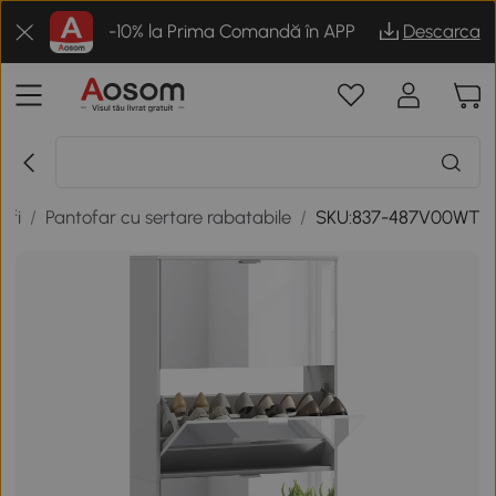
-10% la Prima Comandă în APP
Descarca
ofi
/
Pantofar cu sertare rabatabile
/
SKU:837-487V00WT