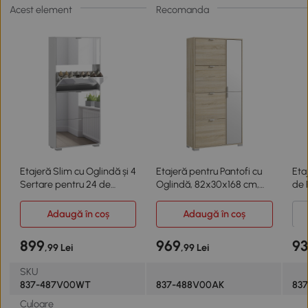
Acest element
Recomanda
Etajeră Slim cu Oglindă și 4
Etajeră pentru Pantofi cu
Eta
Sertare pentru 24 de
Oglindă, 82x30x168 cm,
de 
Perechi de Pantofi
Culoare Stejar
Ma
Adaugă în coș
Adaugă în coș
899
969
9
,99 Lei
,99 Lei
SKU
837-487V00WT
837-488V00AK
83
Culoare