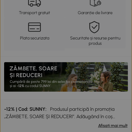
Transport gratuit
Garanție de livrare
Plata securizata
Securitate și resurse pentru
produs
-12% | Cod: SUNNY:
Produsul participă în promoția
„ZÂMBETE, SOARE ȘI REDUCERI”. Adăugând în coș
produse participante în valoare totală de peste 799 lei,
Afisati mai mult
primești o reducere de 12% folosind codul SUNNY. Codul