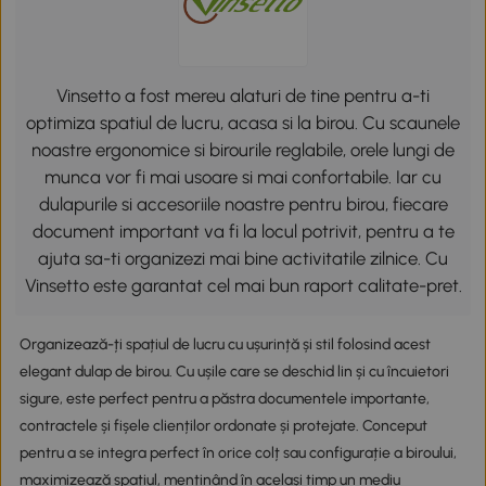
Vinsetto a fost mereu alaturi de tine pentru a-ti
optimiza spatiul de lucru, acasa si la birou. Cu scaunele
noastre ergonomice si birourile reglabile, orele lungi de
munca vor fi mai usoare si mai confortabile. Iar cu
dulapurile si accesoriile noastre pentru birou, fiecare
document important va fi la locul potrivit, pentru a te
ajuta sa-ti organizezi mai bine activitatile zilnice. Cu
Vinsetto este garantat cel mai bun raport calitate-pret.
Organizează-ți spațiul de lucru cu ușurință și stil folosind acest
elegant dulap de birou. Cu ușile care se deschid lin și cu încuietori
sigure, este perfect pentru a păstra documentele importante,
contractele și fișele clienților ordonate și protejate. Conceput
pentru a se integra perfect în orice colț sau configurație a biroului,
maximizează spațiul, menținând în același timp un mediu