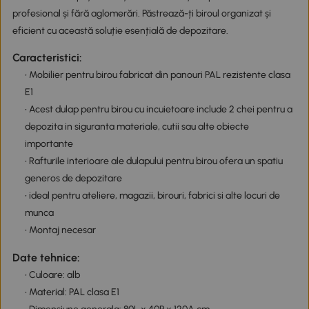
profesional și fără aglomerări. Păstrează-ți biroul organizat și
eficient cu această soluție esențială de depozitare.
Caracteristici:
• Mobilier pentru birou fabricat din panouri PAL rezistente clasa
E1
• Acest dulap pentru birou cu incuietoare include 2 chei pentru a
depozita in siguranta materiale, cutii sau alte obiecte
importante
• Rafturile interioare ale dulapului pentru birou ofera un spatiu
generos de depozitare
• ideal pentru ateliere, magazii, birouri, fabrici si alte locuri de
munca
• Montaj necesar
Date tehnice:
• Culoare: alb
• Material: PAL clasa E1