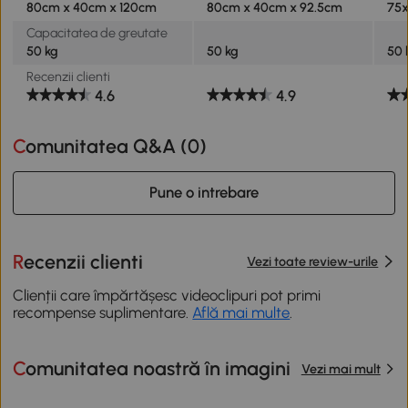
80cm x 40cm x 120cm
80cm x 40cm x 92.5cm
75x
Capacitatea de greutate
50 kg
50 kg
50 
Recenzii clienti
4.6
4.9
Comunitatea Q&A (
0
)
Pune o intrebare
Recenzii clienti
Vezi toate review-urile
Clienții care împărtășesc videoclipuri pot primi
recompense suplimentare.
Află mai multe
.
Comunitatea noastră în imagini
Vezi mai mult