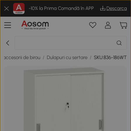
-10% la Prima Comandă în APP
Descarca
si accesorii de birou
/
Dulapuri cu sertare
/
SKU:836-186WT