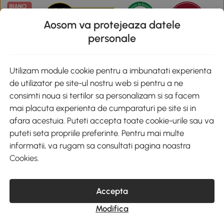
Aosom va protejeaza datele
personale
Descarca aplicatia Aosom
Utilizam module cookie pentru a imbunatati experienta
de utilizator pe site-ul nostru web si pentru a ne
Google Play
consimti noua si tertilor sa personalizam si sa facem
mai placuta experienta de cumparaturi pe site si in
afara acestuia. Puteti accepta toate cookie-urile sau va
puteti seta propriile preferinte. Pentru mai multe
+40 312294730
clienti@aosom.ro
informatii, va rugam sa consultati pagina noastra
Romania, Bucureşti Sectorul 2, Str. Barbu Paris Mumuleanu, Nr. 30-
Cookies
.
32, Spatiul E2-1, Etaj 2
© 2020-2026 AOSOM Romania SRL
CUI: 49266464
Accepta
COD CAEN: 4755
Reg. Com. J2023023738408
Modifica
Capital Social 200