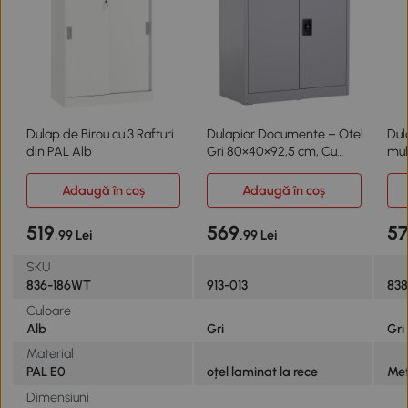
Dulap de Birou cu 3 Rafturi
Dulapior Documente – Otel
Dul
din PAL Alb
Gri 80×40×92,5 cm, Cu
mult
inchidere
75x
Adaugă în coș
Adaugă în coș
519
569
5
,99 Lei
,99 Lei
SKU
836-186WT
913-013
838
Culoare
Alb
Gri
Gri
Material
PAL E0
oțel laminat la rece
Met
Dimensiuni