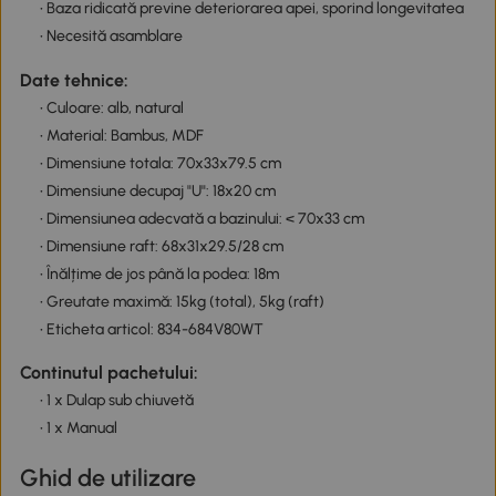
• Baza ridicată previne deteriorarea apei, sporind longevitatea
• Necesită asamblare
Date tehnice:
• Culoare: alb, natural
• Material: Bambus, MDF
• Dimensiune totala: 70x33x79.5 cm
• Dimensiune decupaj "U": 18x20 cm
• Dimensiunea adecvată a bazinului: < 70x33 cm
• Dimensiune raft: 68x31x29.5/28 cm
• Înălțime de jos până la podea: 18m
• Greutate maximă: 15kg (total), 5kg (raft)
• Eticheta articol: 834-684V80WT
Continutul pachetului:
• 1 x Dulap sub chiuvetă
• 1 x Manual
Ghid de utilizare