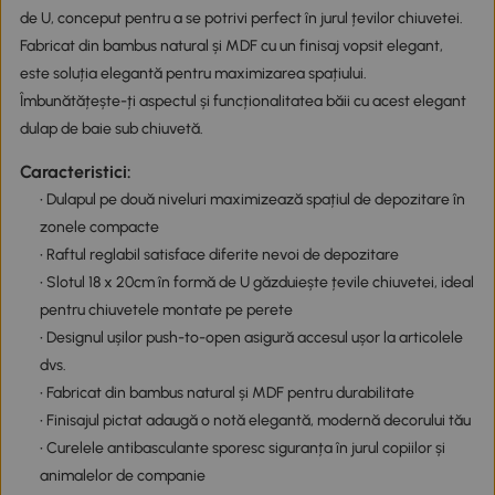
de U, conceput pentru a se potrivi perfect în jurul țevilor chiuvetei.
Fabricat din bambus natural și MDF cu un finisaj vopsit elegant,
este soluția elegantă pentru maximizarea spațiului.
Îmbunătățește-ți aspectul și funcționalitatea băii cu acest elegant
dulap de baie sub chiuvetă.
Caracteristici:
• Dulapul pe două niveluri maximizează spațiul de depozitare în
zonele compacte
• Raftul reglabil satisface diferite nevoi de depozitare
• Slotul 18 x 20cm în formă de U găzduiește țevile chiuvetei, ideal
pentru chiuvetele montate pe perete
• Designul ușilor push-to-open asigură accesul ușor la articolele
dvs.
• Fabricat din bambus natural și MDF pentru durabilitate
• Finisajul pictat adaugă o notă elegantă, modernă decorului tău
• Curelele antibasculante sporesc siguranța în jurul copiilor și
animalelor de companie