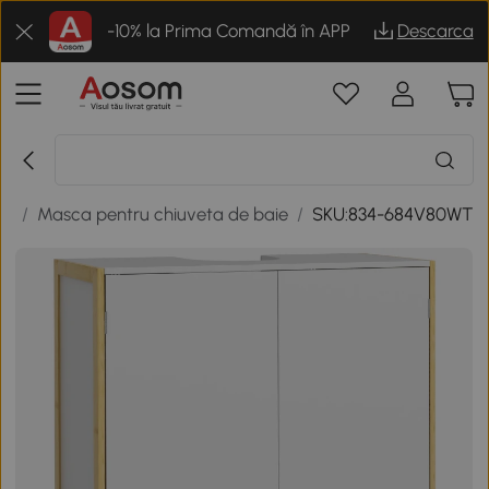
-10% la Prima Comandă în APP
Descarca
ie
/
Masca pentru chiuveta de baie
/
SKU:834-684V80WT