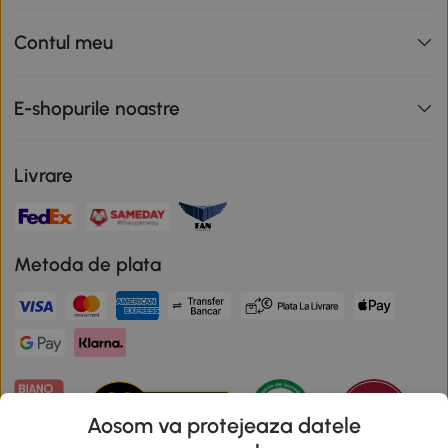
Contul meu
E-shopurile noastre
Livrare
Metoda de plata
Aosom va protejeaza datele