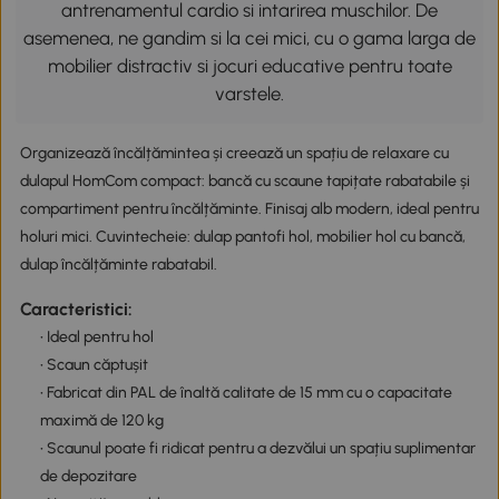
antrenamentul cardio si intarirea muschilor. De
asemenea, ne gandim si la cei mici, cu o gama larga de
mobilier distractiv si jocuri educative pentru toate
varstele.
Organizează încălțămintea și creează un spațiu de relaxare cu
dulapul HomCom compact: bancă cu scaune tapițate rabatabile și
compartiment pentru încălțăminte. Finisaj alb modern, ideal pentru
holuri mici. Cuvintecheie: dulap pantofi hol, mobilier hol cu bancă,
dulap încălțăminte rabatabil.
Caracteristici:
• Ideal pentru hol
• Scaun căptușit
• Fabricat din PAL de înaltă calitate de 15 mm cu o capacitate
maximă de 120 kg
• Scaunul poate fi ridicat pentru a dezvălui un spațiu suplimentar
de depozitare