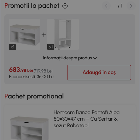
Promotii la pachet
1
/
1
x1
x1
Informații despre produs
683
,98 Lei
719,98 Lei
Adaugă în coș
Economisesti: 36,00 Lei
Pachet promotional
Homcom Banca Pantofi Alba
80×30×47 cm – Cu Sertar &
sezut Rabatabil