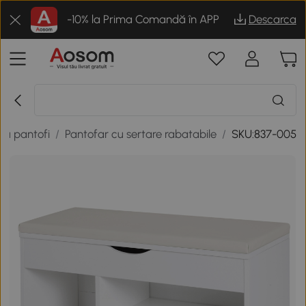
-10% la Prima Comandă în APP
Descarca
ru pantofi
/
Pantofar cu sertare rabatabile
/
SKU:837-005