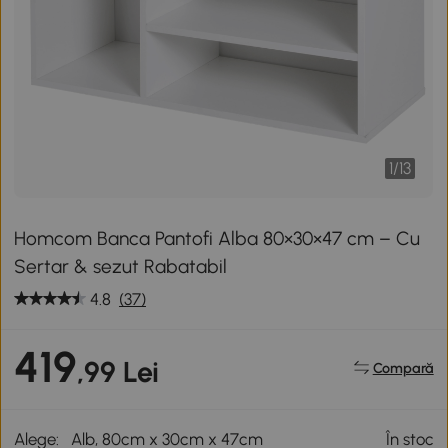
1
/
13
Homcom Banca Pantofi Alba 80×30×47 cm – Cu
Sertar & sezut Rabatabil
4.8
(37)
419
,99 Lei
Compară
Alege:
Alb, 80cm x 30cm x 47cm
În stoc