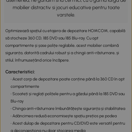
asemenea, ne gandim si la cei mici, cu o gama larga de
mobilier distractiv si jocuri educative pentru toate
varstele.
Optimizează spațiul cu etajera de depozitare HOMCOM, capabilă
să stocheze 360 CD, 185 DVD sau 185 Blu-ray. Cu opt
compartimente și șase polițe reglabile, acest mobilier combină
siguranța, datorită cadrului robust și a chingii anti-răsturnare, și
stilul, înfrumusețând orice încăpere.
Caracteristici:
• Acest corp de depozitare poate conține până la 360 CD în opt
compartimente
• Scoateți și reglați polițele pentru a găzdui până la 185 DVD sau
Blu-ray
• Chinga anti-răsturnare îmbunătățește siguranța și stabilitatea
• Adâncimea redusă economisește spațiu prețios pe podea
• Acest dulap de depozitare pentru CD/DVD este versatil pentru
a decongestiona nu doar stocarea media