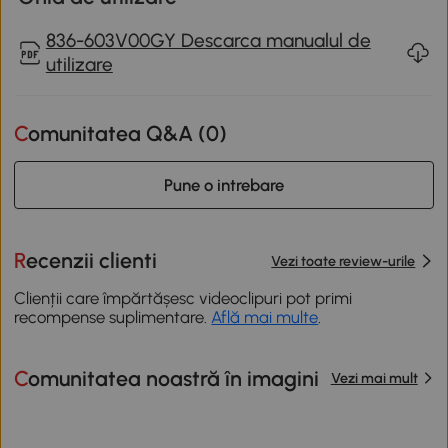
836-603V00GY Descarca manualul de
utilizare
Comunitatea Q&A (
0
)
Pune o intrebare
Recenzii clienti
Vezi toate review-urile
Clienții care împărtășesc videoclipuri pot primi
recompense suplimentare.
Află mai multe
.
Comunitatea noastră în imagini
Vezi mai mult