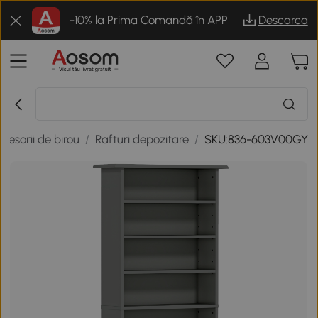
-10% la Prima Comandă în APP
Descarca
ccesorii de birou
/
Rafturi depozitare
/
SKU:836-603V00GY