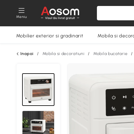
Meniu
Mobilier exterior si gradinarit
Mobila si decora
Inapoi
/
Mobila si decoratiuni
/
Mobila bucatarie
/