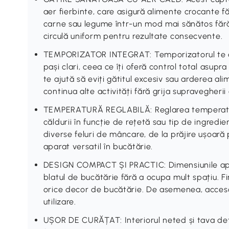
aer fierbinte, care asigură alimente crocante fă
carne sau legume într-un mod mai sănătos fără
circulă uniform pentru rezultate consecvente.
TEMPORIZATOR INTEGRAT: Temporizatorul te aj
pași clari, ceea ce îți oferă control total asup
te ajută să eviți gătitul excesiv sau arderea alim
continua alte activități fără grija supravegherii
TEMPERATURĂ REGLABILĂ: Reglarea temperaturii
căldurii în funcție de rețetă sau tip de ingredie
diverse feluri de mâncare, de la prăjire ușoară 
aparat versatil în bucătărie.
DESIGN COMPACT ȘI PRACTIC: Dimensiunile apar
blatul de bucătărie fără a ocupa mult spațiu. Fin
orice decor de bucătărie. De asemenea, accesor
utilizare.
UȘOR DE CURĂȚAT: Interiorul neted și tava de