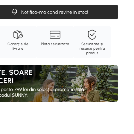
Notifica-ma cand revine in stoc!
Garanție de
Plata securizata
Securitate și
livrare
resurse pentru
produs