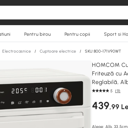
tiuni
Pentru birou
Pentru copii
Sport si H
Electrocasnice
/
Cuptoare electrice
/
SKU:800-171V90WT
HOMCOM Cupto
Friteuză cu 
Reglabilă, Al
5
(9)
439
,99 Le
Alege:
Alb, 33.5c