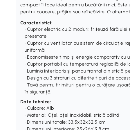
compact îl face ideal pentru bucătării mici. Este ușo
pentru coacere, prăjire sau reîncălzire. O alternat
Caracteristici:
• Cuptor electric cu 2 moduri: friteuză fără ule
presetate
• Cuptor cu ventilator cu sistem de circulație r
uniformă
• Economisește timp și energie comparativ cu u
• Cuptor portabil cu temperatură reglabilă de 
• Lumină interioară și panou frontal din sticlă pe
• Design cu 3 straturi cu diferite tipuri de acceso
• Tavă pentru firimituri pentru o curățare ușoar
în siguranță.
Date tehnice:
• Culoare: Alb
• Material: Oțel, oțel inoxidabil, sticlă călită
• Dimensiuni totale: 33,5x32x32,5 cm
• Dimensiuni interioare: 25x26x19,8 cm