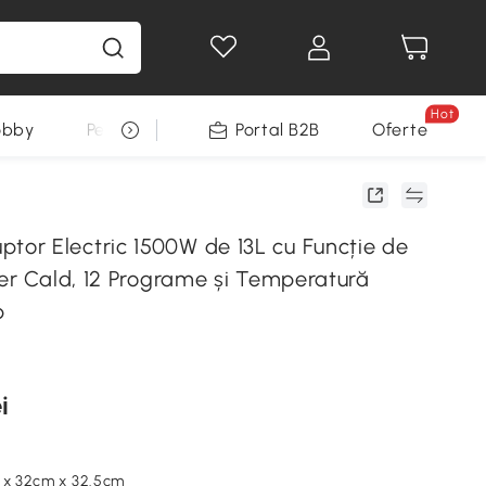
Hot
obby
Pentru animale
Portal B2B
Decoratiuni Sarbatori
Oferte
r Electric 1500W de 13L cu Funcție de
Aer Cald, 12 Programe și Temperatură
b
i
m x 32cm x 32.5cm