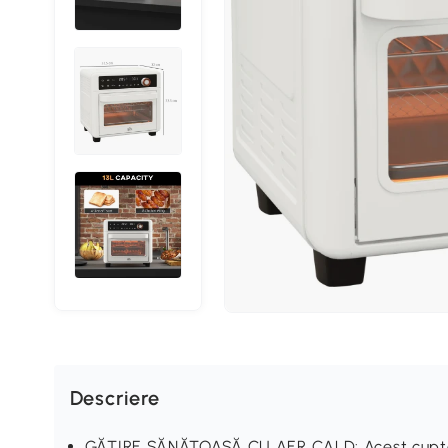
Descriere
GĂTIRE SĂNĂTOASĂ CU AER CALD: Acest cuptor e