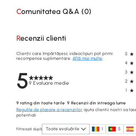
Comunitatea Q&A (
0
)
Recenzii clienti
Clienții care împărtășesc videoclipuri pot primi
5
recompense suplimentare.
Află mai multe
.
4
5
3
2
9 Evaluare medie
1
9
rating din toate tarile
9
Recenzii din intreaga lume
Regulile de plasare a recenziilor
ajuta clientii nostri sa las
potentiali
Toate evaluările
1
5
Filtrează după