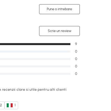
Pune o intrebare
Scrie un review
9
0
0
0
0
e recenzii clare si utile pentru alti clienti
2
1