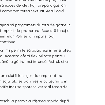
ră exces de ulei. Poți prepara gustări,
 compromiterea texturii. Aerul cald
ută să programezi durata de gătire în
ra timpului de preparare. Această funcție
entelor. Poți seta timpul și poți
 continue.
 îți permite să adaptezi intensitatea
nt. Aceasta oferă flexibilitate pentru
până la gătire mai intensă. Astfel, ai un
atului îl fac ușor de amplasat pe
isajul alb se potrivește cu ușurință în
iile incluse sporesc versatilitatea de
tașabilă permit curățarea rapidă după