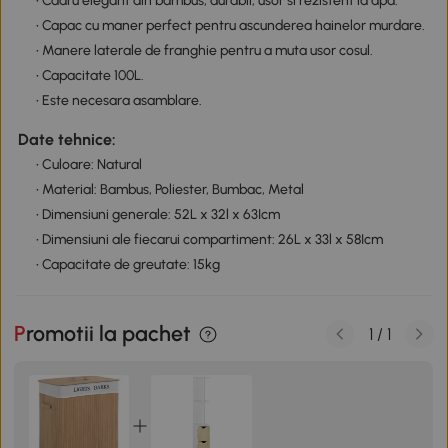
• Cadru elegant din bambus, durabil, usor si rezistent la apa.
• Capac cu maner perfect pentru ascunderea hainelor murdare.
• Manere laterale de franghie pentru a muta usor cosul.
• Capacitate 100L.
• Este necesara asamblare.
Date tehnice:
• Culoare: Natural
• Material: Bambus, Poliester, Bumbac, Metal
• Dimensiuni generale: 52L x 32l x 63Icm
• Dimensiuni ale fiecarui compartiment: 26L x 33l x 58Icm
• Capacitate de greutate: 15kg
Promotii la pachet
1
/
1