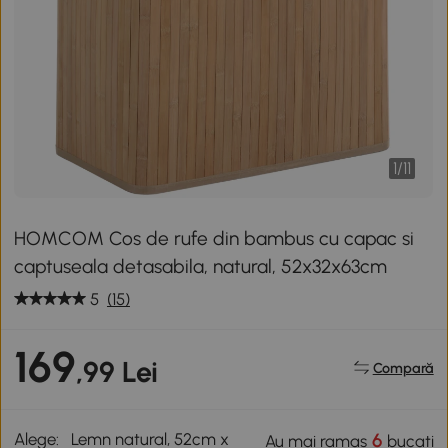
1
/
11
HOMCOM Cos de rufe din bambus cu capac si
captuseala detasabila, natural, 52x32x63cm
5
(15)
169
,99 Lei
Compară
Alege:
Lemn natural, 52cm x
6
Au mai ramas
bucati