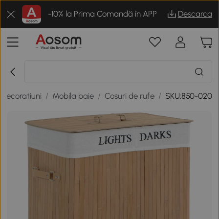
-10% la Prima Comandă în APP
Descarca
 decoratiuni
/
Mobila baie
/
Cosuri de rufe
/
SKU:850-020