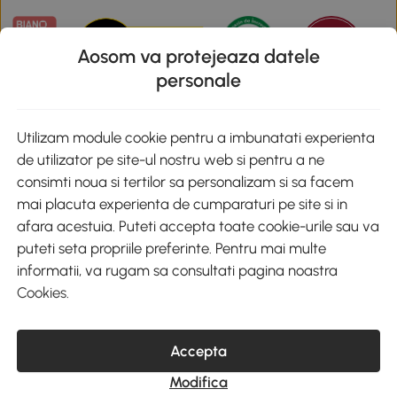
Aosom va protejeaza datele
personale
Descarca aplicatia Aosom
Utilizam module cookie pentru a imbunatati experienta
de utilizator pe site-ul nostru web si pentru a ne
Google Play
consimti noua si tertilor sa personalizam si sa facem
mai placuta experienta de cumparaturi pe site si in
afara acestuia. Puteti accepta toate cookie-urile sau va
puteti seta propriile preferinte. Pentru mai multe
+40 312294730
clienti@aosom.ro
informatii, va rugam sa consultati pagina noastra
Romania, Bucureşti Sectorul 2, Str. Barbu Paris Mumuleanu, Nr. 30-
Cookies
.
32, Spatiul E2-1, Etaj 2
© 2020-2026 AOSOM Romania SRL
CUI: 49266464
Accepta
COD CAEN: 4755
Reg. Com. J2023023738408
Modifica
Capital Social 200