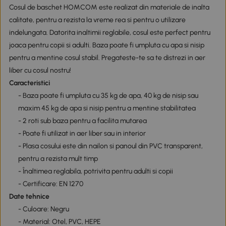
Cosul de baschet HOMCOM este realizat din materiale de inalta
calitate, pentru a rezista la vreme rea si pentru o utilizare
indelungata. Datorita inaltimii reglabile, cosul este perfect pentru
joaca pentru copii si adulti. Baza poate fi umpluta cu apa si nisip
pentru a mentine cosul stabil. Pregateste-te sa te distrezi in aer
liber cu cosul nostru!
Caracteristici
- Baza poate fi umpluta cu 35 kg de apa, 40 kg de nisip sau
maxim 45 kg de apa si nisip pentru a mentine stabilitatea
- 2 roti sub baza pentru a facilita mutarea
- Poate fi utilizat in aer liber sau in interior
- Plasa cosului este din nailon si panoul din PVC transparent,
pentru a rezista mult timp
- Înaltimea reglabila, potrivita pentru adulti si copii
- Certificare: EN 1270
Date tehnice
- Culoare: Negru
- Material: Otel, PVC, HEPE