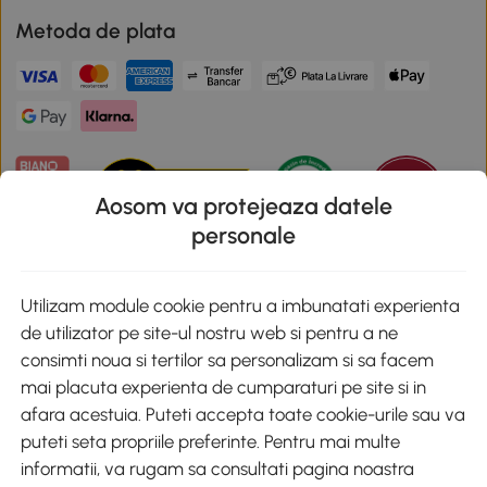
Metoda de plata
Aosom va protejeaza datele
personale
Descarca aplicatia Aosom
Utilizam module cookie pentru a imbunatati experienta
de utilizator pe site-ul nostru web si pentru a ne
Google Play
consimti noua si tertilor sa personalizam si sa facem
mai placuta experienta de cumparaturi pe site si in
afara acestuia. Puteti accepta toate cookie-urile sau va
puteti seta propriile preferinte. Pentru mai multe
+40 312294730
clienti@aosom.ro
informatii, va rugam sa consultati pagina noastra
Romania, Bucureşti Sectorul 2, Str. Barbu Paris Mumuleanu, Nr. 30-