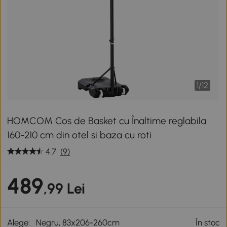
1
/
12
HOMCOM Cos de Basket cu Înaltime reglabila
160-210 cm din otel si baza cu roti
4.7
(9)
489
,99 Lei
Alege:
Negru, 83x206-260cm
În stoc