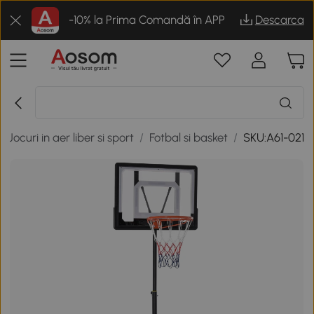
-10% la Prima Comandă în APP
Descarca
/
Jocuri in aer liber si sport
/
Fotbal si basket
/
SKU:A61-021