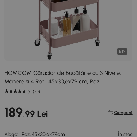
1
/
12
HOMCOM Cărucior de Bucătărie cu 3 Nivele,
Mânere și 4 Roți, 45x30,6x79 cm, Roz
5
(10)
189
,99 Lei
Compară
Alege:
Roz, 45x30,6x79cm
În stoc