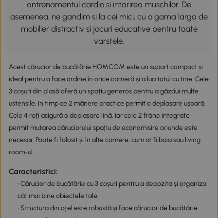
antrenamentul cardio si intarirea muschilor. De
asemenea, ne gandim si la cei mici, cu o gama larga de
mobilier distractiv si jocuri educative pentru toate
varstele.
Acest cărucior de bucătărie HOMCOM este un suport compact și
ideal pentru a face ordine în orice cameră și a lua totul cu tine. Cele
3 coșuri din plasă oferă un spațiu generos pentru a găzdui multe
ustensile, în timp ce 2 mânere practice permit o deplasare ușoară.
Cele 4 roți asigură o deplasare lină, iar cele 2 frâne integrate
permit mutarea căruciorului spațiu de economisire oriunde este
necesar. Poate fi folosit și în alte camere, cum ar fi baia sau living
room-ul.
Caracteristici:
• Cărucior de bucătărie cu 3 coșuri pentru a depozita și organiza
cât mai bine obiectele tale
• Structura din oțel este robustă și face cărucior de bucătărie