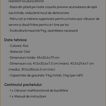
rezistent la uzura zilnică
• Baza din plasă pe toate coșurile previne acumularea de apă
sau lichide, reducând riscul de deteriorare
• Patru roți și mânere superioare pentru a muta ușor cărucior de
servire și două frâne pentru a-l ține pe loc
• Încărcătură maximă 9 kg, asamblare necesară
Date tehnice:
• Culoare: Roz
• Material: Oțel
• Dimensiuni totale: 45x30,6x79 cm
• Dimensiuni coș: 41,5x30,6x7,5 cm (mare), 40,5x29,6x7 cm
(mediu), 39,5x28,6x6,5 cm (mic)
• Capacitate de greutate: 9 kg (total), 3 kg (per raft)
Continutul pachetului:
• 1 x Cărucior multifuncțional de bucătărie
• 1 x Manual de instrucțiuni