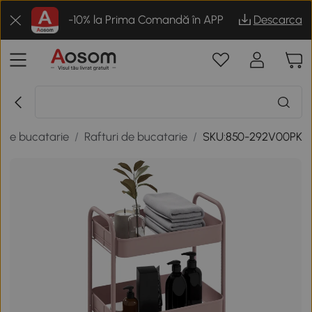
-10% la Prima Comandă în APP
Descarca
 de bucatarie
/
Rafturi de bucatarie
/
SKU:850-292V00PK