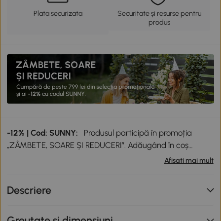
Plata securizata
Securitate și resurse pentru
produs
-12% | Cod: SUNNY:
Produsul participă în promoția
„ZÂMBETE, SOARE ȘI REDUCERI”. Adăugând în coș
produse participante în valoare totală de peste 799 lei,
Afisati mai mult
primești o reducere de 12% folosind codul SUNNY. Codul
nu se cumulează cu alte promoții în derulare. Promoție
Descriere
valabilă până la data de 12.08.2026.
Greutate si dimensiuni