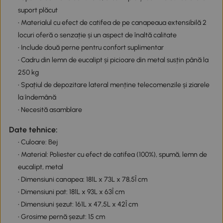
suport plăcut
• Materialul cu efect de catifea de pe canapeaua extensibilă 2
locuri oferă o senzație și un aspect de înaltă calitate
• Include două perne pentru confort suplimentar
• Cadru din lemn de eucalipt și picioare din metal susțin până la
250 kg
• Spațiul de depozitare lateral menține telecomenzile și ziarele
la îndemână
• Necesită asamblare
Date tehnice:
• Culoare: Bej
• Material: Poliester cu efect de catifea (100%), spumă, lemn de
eucalipt, metal
• Dimensiuni canapea: 181L x 73L x 78,5Î cm
• Dimensiuni pat: 181L x 93L x 63Î cm
• Dimensiuni șezut: 161L x 47,5L x 42Î cm
• Grosime pernă șezut: 15 cm