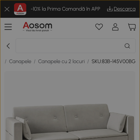
-10% la Prima Comandă în APP
Descarca
ng
/
Canapele
/
Canapele cu 2 locuri
/
SKU:83B-145V00BG