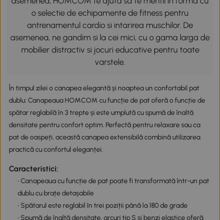
asemenea, HOMCOM te ajuta sa te mentii in forma cu
o selectie de echipamente de fitness pentru
antrenamentul cardio si intarirea muschilor. De
asemenea, ne gandim si la cei mici, cu o gama larga de
mobilier distractiv si jocuri educative pentru toate
varstele.
În timpul zilei o canapea elegantă și noaptea un confortabil pat
dublu: Canapeaua HOMCOM cu funcție de pat oferă o funcție de
spătar reglabilă în 3 trepte și este umplută cu spumă de înaltă
densitate pentru confort optim. Perfectă pentru relaxare sau ca
pat de oaspeți, această canapea extensibilă combină utilizarea
practică cu confortul eleganței.
Caracteristici:
• Canapeaua cu funcție de pat poate fi transformată într-un pat
dublu cu brațe detașabile
• Spătarul este reglabil în trei poziții până la 180 de grade
• Spumă de înaltă densitate, arcuri tip S și benzi elastice oferă