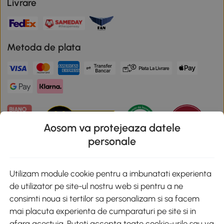
Livrare
Metoda de plata
Aosom va protejeaza datele
personale
Descarca aplicatia Aosom
Utilizam module cookie pentru a imbunatati experienta
de utilizator pe site-ul nostru web si pentru a ne
Google Play
consimti noua si tertilor sa personalizam si sa facem
mai placuta experienta de cumparaturi pe site si in
afara acestuia. Puteti accepta toate cookie-urile sau va