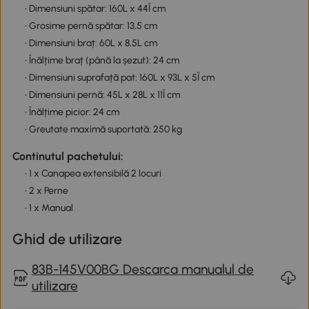
• Dimensiuni spătar: 160L x 44Î cm
• Grosime pernă spătar: 13,5 cm
• Dimensiuni braț: 60L x 8,5L cm
• Înălțime braț (până la șezut): 24 cm
• Dimensiuni suprafață pat: 160L x 93L x 5Î cm
• Dimensiuni pernă: 45L x 28L x 11Î cm
• Înălțime picior: 24 cm
• Greutate maximă suportată: 250 kg
Continutul pachetului:
• 1 x Canapea extensibilă 2 locuri
• 2 x Perne
• 1 x Manual
Ghid de utilizare
83B-145V00BG Descarca manualul de
utilizare