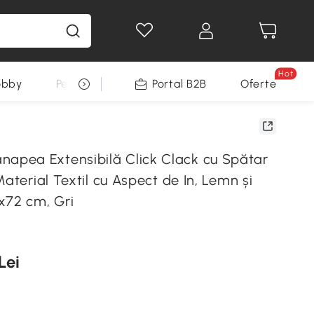
Hot
obby
Pentru animale
Portal B2B
Decoratiuni Sarbatori
Oferte
pea Extensibilă Click Clack cu Spătar
Material Textil cu Aspect de In, Lemn și
x72 cm, Gri
Lei