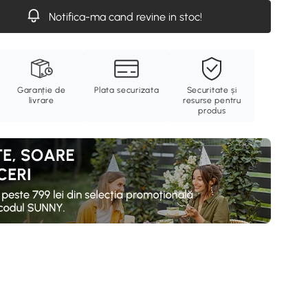
Notifica-ma cand revine in stoc!
Garanție de
Plata securizata
Securitate și
livrare
resurse pentru
produs