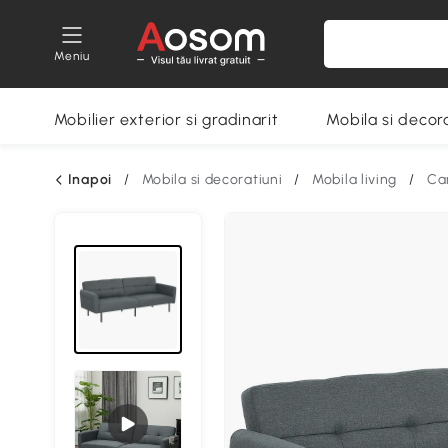
Meniu
Mobilier exterior si gradinarit
Mobila si decora
Inapoi
/
Mobila si decoratiuni
/
Mobila living
/
Ca