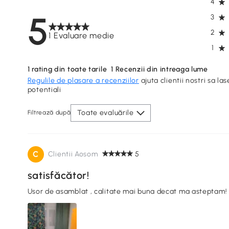
4
5
3
2
1 Evaluare medie
1
1
rating din toate tarile
1
Recenzii din intreaga lume
Regulile de plasare a recenziilor
ajuta clientii nostri sa las
potentiali
Toate evaluările
Filtrează după
C
Clientii Aosom
5
satisfăcător!
Usor de asamblat , calitate mai buna decat ma asteptam