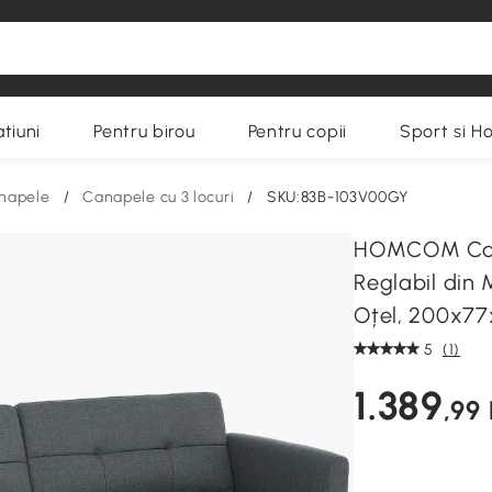
tiuni
Pentru birou
Pentru copii
Sport si H
napele
/
Canapele cu 3 locuri
/
SKU:83B-103V00GY
HOMCOM Cana
Reglabil din 
Oțel, 200x77
5
(1)
1.389
,99 