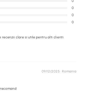
0
0
0
0
e recenzii clare si utile pentru alti clienti
09/12/2025 ·
Romania
! recomand