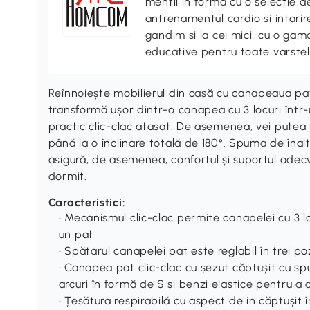
mentii in forma cu o selectie 
antrenamentul cardio si intari
gandim si la cei mici, cu o gama
educative pentru toate varstel
Reînnoiește mobilierul din casă cu canapeaua p
transformă ușor dintr-o canapea cu 3 locuri într
practic clic-clac atașat. De asemenea, vei putea r
până la o înclinare totală de 180°. Spuma de înalt
asigură, de asemenea, confortul și suportul adecv
dormit.
Caracteristici:
• Mecanismul clic-clac permite canapelei cu 3 lo
un pat
• Spătarul canapelei pat este reglabil în trei poz
• Canapea pat clic-clac cu șezut căptușit cu sp
arcuri în formă de S și benzi elastice pentru a
• Țesătura respirabilă cu aspect de in căptușit