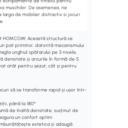
de echipamente de fitness pentru
rea muschilor. De asemenea, ne
 larga de mobilier distractiv si jocuri
e.
at HOMCOM! Această structură se
-un pat primitor, datorită mecanismului
egla unghiul spătarului pe 3 nivele,
ă densitate și arcurile în formă de S
at atât pentru șezut, cât și pentru
curi să se transforme rapid și ușor într-
iții, până la 180°
umă de înaltă densitate, susținut de
 asigura un confort optim
 îmbunătățește estetica și adaugă