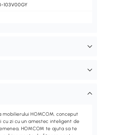
B-103V00GY
ta mobilierului HOMCOM, conceput
i cu zi cu un amestec inteligent de
 asemenea, HOMCOM te ajuta sa te