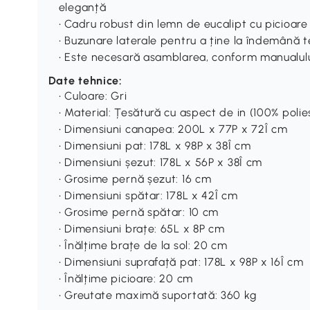
eleganță
• Cadru robust din lemn de eucalipt cu picioar
• Buzunare laterale pentru a ține la îndemână t
• Este necesară asamblarea, conform manualului
Date tehnice:
• Culoare: Gri
• Material: Țesătură cu aspect de in (100% poli
• Dimensiuni canapea: 200L x 77P x 72Î cm
• Dimensiuni pat: 178L x 98P x 38Î cm
• Dimensiuni șezut: 178L x 56P x 38Î cm
• Grosime pernă șezut: 16 cm
• Dimensiuni spătar: 178L x 42Î cm
• Grosime pernă spătar: 10 cm
• Dimensiuni brațe: 65L x 8P cm
• Înălțime brațe de la sol: 20 cm
• Dimensiuni suprafață pat: 178L x 98P x 16Î cm
• Înălțime picioare: 20 cm
• Greutate maximă suportată: 360 kg