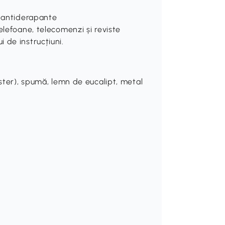
e antiderapante
elefoane, telecomenzi și reviste
 de instrucțiuni.
ester), spumă, lemn de eucalipt, metal