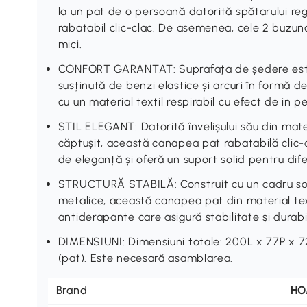
la un pat de o persoană datorită spătarului reg
rabatabil clic-clac. De asemenea, cele 2 buzun
mici.
CONFORT GARANTAT: Suprafața de ședere este
susținută de benzi elastice și arcuri în formă 
cu un material textil respirabil cu efect de in 
STIL ELEGANT: Datorită învelișului său din materia
căptușit, această canapea pat rabatabilă clic
de eleganță și oferă un suport solid pentru dife
STRUCTURĂ STABILĂ: Construit cu un cadru soli
metalice, această canapea pat din material tex
antiderapante care asigură stabilitate și durabil
DIMENSIUNI: Dimensiuni totale: 200L x 77P x 7
(pat). Este necesară asamblarea.
Brand
H