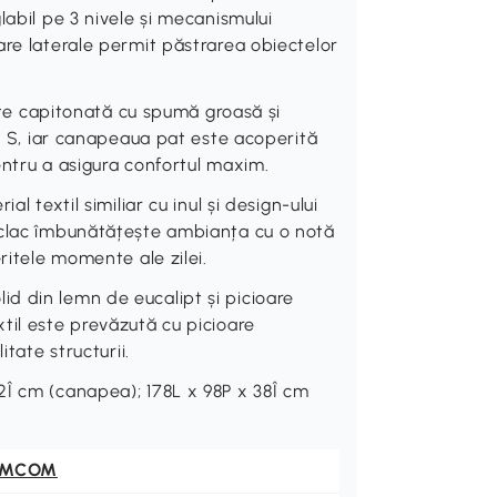
labil pe 3 nivele și mecanismului
are laterale permit păstrarea obiectelor
 capitonată cu spumă groasă și
de S, iar canapeaua pat este acoperită
pentru a asigura confortul maxim.
l textil similiar cu inul și design-ului
-clac îmbunătățește ambianța cu o notă
ritele momente ale zilei.
d din lemn de eucalipt și picioare
til este prevăzută cu picioare
itate structurii.
2Î cm (canapea); 178L x 98P x 38Î cm
OMCOM