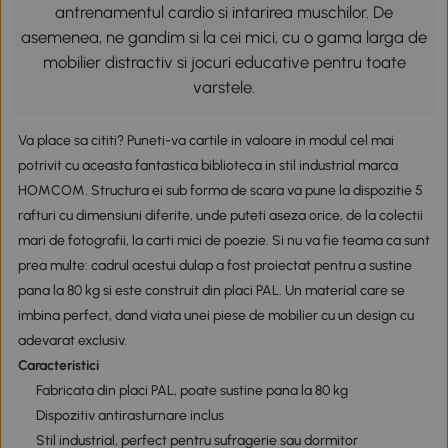
antrenamentul cardio si intarirea muschilor. De
asemenea, ne gandim si la cei mici, cu o gama larga de
mobilier distractiv si jocuri educative pentru toate
varstele.
Va place sa cititi? Puneti-va cartile in valoare in modul cel mai
potrivit cu aceasta fantastica biblioteca in stil industrial marca
HOMCOM. Structura ei sub forma de scara va pune la dispozitie 5
rafturi cu dimensiuni diferite, unde puteti aseza orice, de la colectii
mari de fotografii, la carti mici de poezie. Si nu va fie teama ca sunt
prea multe: cadrul acestui dulap a fost proiectat pentru a sustine
pana la 80 kg si este construit din placi PAL. Un material care se
imbina perfect, dand viata unei piese de mobilier cu un design cu
adevarat exclusiv.
Caracteristici
Fabricata din placi PAL, poate sustine pana la 80 kg
Dispozitiv antirasturnare inclus
Stil industrial, perfect pentru sufragerie sau dormitor