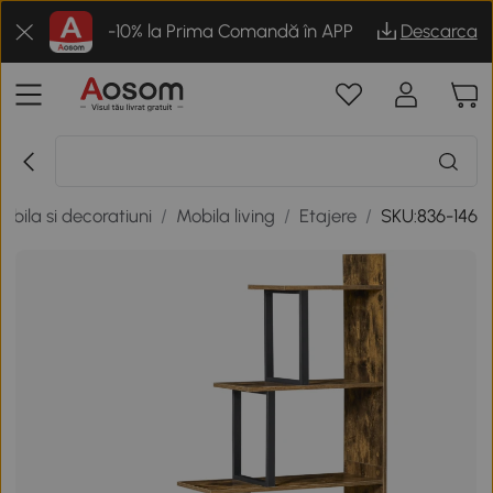
-10% la Prima Comandă în APP
Descarca
obila si decoratiuni
/
Mobila living
/
Etajere
/
SKU:836-146