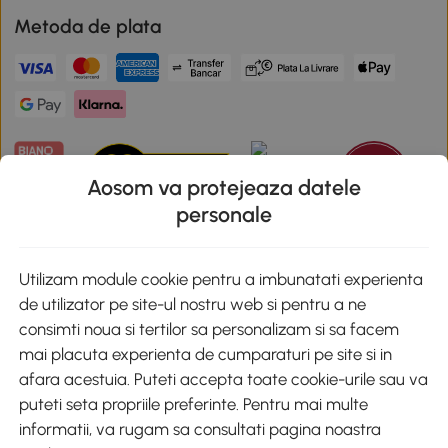
Metoda de plata
Aosom va protejeaza datele
personale
Descarca aplicatia Aosom
Utilizam module cookie pentru a imbunatati experienta
de utilizator pe site-ul nostru web si pentru a ne
Google Play
consimti noua si tertilor sa personalizam si sa facem
mai placuta experienta de cumparaturi pe site si in
afara acestuia. Puteti accepta toate cookie-urile sau va
puteti seta propriile preferinte. Pentru mai multe
+40 312294730
clienti@aosom.ro
informatii, va rugam sa consultati pagina noastra
Romania, Bucureşti Sectorul 2, Str. Barbu Paris Mumuleanu, Nr. 30-