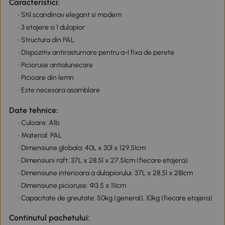
Caracteristici:
• Stil scandinav elegant si modern
• 3 etajere si 1 dulapior
• Structura din PAL
• Dispozitiv antirasturnare pentru a-l fixa de perete
• Picioruse antialunecare
• Picioare din lemn
• Este necesara asamblare
Date tehnice:
• Culoare: Alb
• Material: PAL
• Dimensiune globala: 40L x 30l x 129.5Icm
• Dimensiuni raft: 37L x 28.5l x 27.5Icm (fiecare etajera)
• Dimensiune interioara a dulapiorului: 37L x 28.5l x 28Icm
• Dimensiune picioruse: Φ3.5 x 11Icm
• Capacitate de greutate: 50kg (general), 10kg (fiecare etajera)
Continutul pachetului: