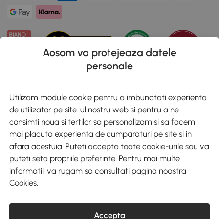
Aosom va protejeaza datele
personale
Descarca aplicatia Aosom
Utilizam module cookie pentru a imbunatati experienta
de utilizator pe site-ul nostru web si pentru a ne
Google Play
consimti noua si tertilor sa personalizam si sa facem
mai placuta experienta de cumparaturi pe site si in
afara acestuia. Puteti accepta toate cookie-urile sau va
puteti seta propriile preferinte. Pentru mai multe
+40 312294730
clienti@aosom.ro
informatii, va rugam sa consultati pagina noastra
Romania, Bucureşti Sectorul 2, Str. Barbu Paris Mumuleanu, Nr. 30-
Cookies
.
32, Spatiul E2-1, Etaj 2
© 2020-2026 AOSOM Romania SRL
CUI: 49266464
COD CAEN: 4755
Accepta