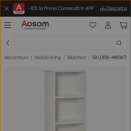
-10% la Prima Comandă în APP
Descarca
si decoratiuni
/
Mobila living
/
Biblioteci
/
SKU:836-485WT