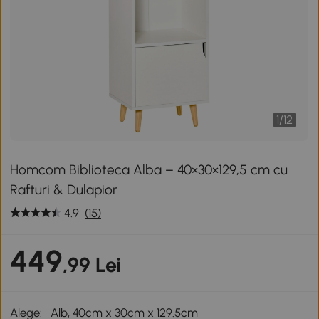
1
/
12
Homcom Biblioteca Alba – 40×30×129,5 cm cu
Rafturi & Dulapior
4.9
(15)
449
,99 Lei
Alege:
Alb, 40cm x 30cm x 129.5cm