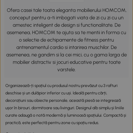
Ofera casei tale toata eleganta mobilierului HOMCOM,
conceput pentru a-ti imbogati viata de zi cu zi cu un
amestec inteligent de design si functionalitate. De
asemenea, HOMCOM te ajuta sa te mentii in forma cu
o selectie de echipamente de fitness pentru
antrenamentul cardio si intarirea muschilor. De
asemenea, ne gandim si la cei mici, cu o gama larga de
mobilier distractiv si jocuri educative pentru toate
varstele.
Organizează-ți spațiul cu produsul nostru prevăzut cu 3 rafturi
deschise și un dulăpior inferior cu uși. Ideală pentru cărți,
decorațiuni sau obiecte personale, această piesă se integrează
ușor în birouri, dormitoare sau livinguri. Designul alb simplu și liniile
curate adaugă o notă modernă și luminoasă spațiului. Compactă și
practică, este perfectă pentru zone cu spațiu redus.