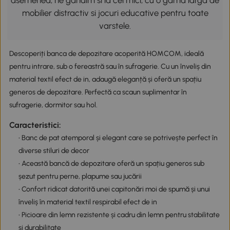
asemenea, ne gandim si la cei mici, cu o gama larga de
mobilier distractiv si jocuri educative pentru toate
varstele.
Descoperiți banca de depozitare acoperită HOMCOM, ideală
pentru intrare, sub o fereastră sau în sufragerie. Cu un înveliș din
material textil efect de in, adaugă eleganță și oferă un spațiu
generos de depozitare. Perfectă ca scaun suplimentar în
sufragerie, dormitor sau hol.
Caracteristici:
• Banc de pat atemporal și elegant care se potrivește perfect în
diverse stiluri de decor
• Această bancă de depozitare oferă un spațiu generos sub
șezut pentru perne, plapume sau jucării
• Confort ridicat datorită unei capitonări moi de spumă și unui
înveliș în material textil respirabil efect de in
• Picioare din lemn rezistente și cadru din lemn pentru stabilitate
și durabilitate