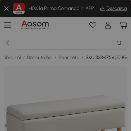
-10% la Prima Comandă în APP
Descarca
Mobila hol
/
Bancute hol
/
Banchete
/
SKU:838-175V00BG