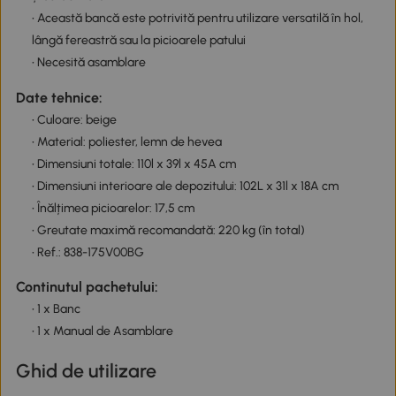
• Această bancă este potrivită pentru utilizare versatilă în hol,
lângă fereastră sau la picioarele patului
• Necesită asamblare
Date tehnice:
• Culoare: beige
• Material: poliester, lemn de hevea
• Dimensiuni totale: 110l x 39l x 45A cm
• Dimensiuni interioare ale depozitului: 102L x 31l x 18A cm
• Înălțimea picioarelor: 17,5 cm
• Greutate maximă recomandată: 220 kg (în total)
• Ref.: 838-175V00BG
Continutul pachetului:
• 1 x Banc
• 1 x Manual de Asamblare
Ghid de utilizare