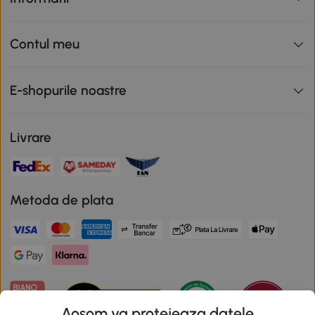
Contul meu
E-shopurile noastre
Livrare
Metoda de plata
Aosom va protejeaza datele