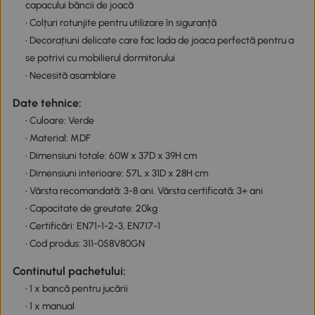
capacului băncii de joacă
• Colțuri rotunjite pentru utilizare în siguranță
• Decorațiuni delicate care fac lada de joaca perfectă pentru a
se potrivi cu mobilierul dormitorului
• Necesită asamblare
Date tehnice:
• Culoare: Verde
• Material: MDF
• Dimensiuni totale: 60W x 37D x 39H cm
• Dimensiuni interioare: 57L x 31D x 28H cm
• Vârsta recomandată: 3-8 ani. Vârsta certificată: 3+ ani
• Capacitate de greutate: 20kg
• Certificări: EN71-1-2-3, EN717-1
• Cod produs: 311-058V80GN
Continutul pachetului:
• 1 x bancă pentru jucării
• 1 x manual