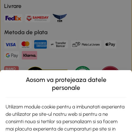
Livrare
Metoda de plata
Aosom va protejeaza datele
personale
Descarca aplicatia Aosom
Utilizam module cookie pentru a imbunatati experienta
de utilizator pe site-ul nostru web si pentru a ne
Google Play
consimti noua si tertilor sa personalizam si sa facem
mai placuta experienta de cumparaturi pe site si in