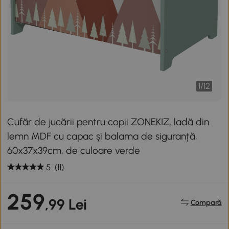
1
/
12
Cufăr de jucării pentru copii ZONEKIZ, ladă din
lemn MDF cu capac și balama de siguranță,
60x37x39cm, de culoare verde
5
(11)
259
,99 Lei
Compară