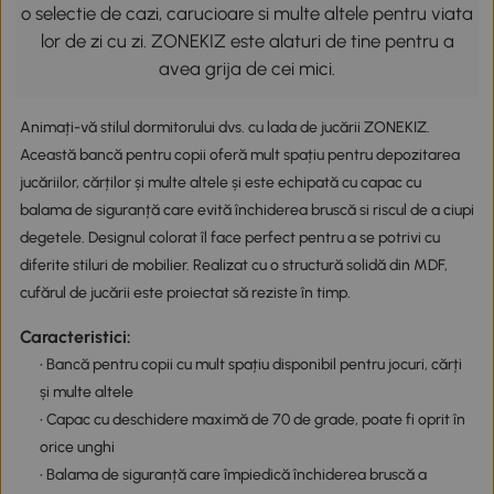
o selectie de cazi, carucioare si multe altele pentru viata
lor de zi cu zi. ZONEKIZ este alaturi de tine pentru a
avea grija de cei mici.
Animați-vă stilul dormitorului dvs. cu lada de jucării ZONEKIZ.
Această bancă pentru copii oferă mult spațiu pentru depozitarea
jucăriilor, cărților și multe altele și este echipată cu capac cu
balama de siguranță care evită închiderea bruscă si riscul de a ciupi
degetele. Designul colorat îl face perfect pentru a se potrivi cu
diferite stiluri de mobilier. Realizat cu o structură solidă din MDF,
cufărul de jucării este proiectat să reziste în timp.
Caracteristici:
• Bancă pentru copii cu mult spațiu disponibil pentru jocuri, cărți
și multe altele
• Capac cu deschidere maximă de 70 de grade, poate fi oprit în
orice unghi
• Balama de siguranță care împiedică închiderea bruscă a