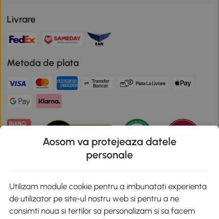
Livrare
Metoda de plata
Aosom va protejeaza datele
personale
Descarca aplicatia Aosom
Utilizam module cookie pentru a imbunatati experienta
de utilizator pe site-ul nostru web si pentru a ne
Google Play
consimti noua si tertilor sa personalizam si sa facem