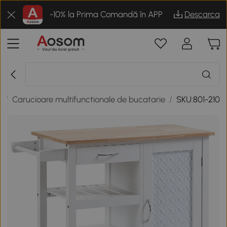
-10% la Prima Comandă în APP
Descarca
e
/
Carucioare multifunctionale de bucatarie
/
SKU:801-210