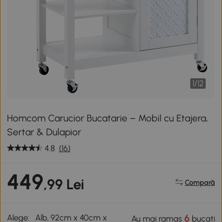
1
/
12
Homcom Carucior Bucatarie – Mobil cu Etajera,
Sertar & Dulapior
4.8
(16)
449
,99 Lei
Compară
Alege:
Alb, 92cm x 40cm x
6
Au mai ramas
bucati