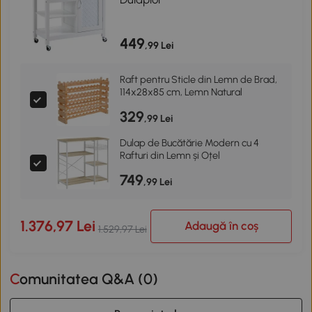
449
,99 Lei
Raft pentru Sticle din Lemn de Brad,
114x28x85 cm, Lemn Natural
329
,99 Lei
Dulap de Bucătărie Modern cu 4
Rafturi din Lemn și Oțel
749
,99 Lei
1.376,97 Lei
Adaugă în coș
1.529,97 Lei
Comunitatea Q&A (
0
)