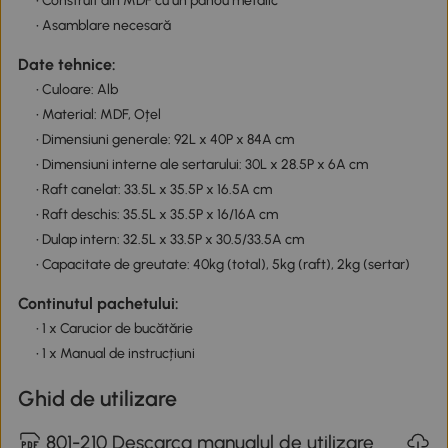
• Construit din MDF cu un panou metalic
• Asamblare necesară
Date tehnice:
• Culoare: Alb
• Material: MDF, Oțel
• Dimensiuni generale: 92L x 40P x 84A cm
• Dimensiuni interne ale sertarului: 30L x 28.5P x 6A cm
• Raft canelat: 33.5L x 35.5P x 16.5A cm
• Raft deschis: 35.5L x 35.5P x 16/16A cm
• Dulap intern: 32.5L x 33.5P x 30.5/33.5A cm
• Capacitate de greutate: 40kg (total), 5kg (raft), 2kg (sertar)
Continutul pachetului:
• 1 x Carucior de bucătărie
• 1 x Manual de instrucțiuni
Ghid de utilizare
801-210 Descarca manualul de utilizare