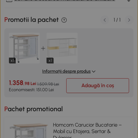
Promotii la pachet
1
/
1
x1
x1
Informații despre produs
1.358
,98 Lei
1.509,98 Lei
Adaugă în coș
Economisesti: 151,00 Lei
Pachet promotional
Homcom Carucior Bucatarie –
Mobil cu Etajera, Sertar &
Dulapior