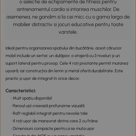
o selectie de echipamente de fitness pentru
antrenamentul cardio si intarirea muschilor. De
asemenea, ne gandim si la cei mici, cu o gama larga de
mobilier distractiv si jocuri educative pentru toate
varstele.
Ideal pentru organizarea spațiului din bucătărie, acest cărucior
mobil include un sertar, un dulăpior, o etajeră cu 3 niveluri și un
suport lateral pentru prosop. Cele 4 roți pivotante permit mutarea
ușoară, iar construcția din lemn și metal oferă durabilitate. Este
practic și ușor de integrat în orice decor.
Caracteristici:
• Mult spațiu disponibil
• Panoul ușii creează profunzime vizuală
• Raft reglabil integrat pentru nevoile tale
• 4 roți ușor de manevrat dintre care 2 cu frâne
• Dimensiuni compacte pentru a se muta ușor