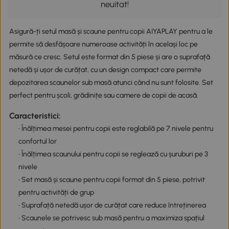
neuitat!
Asigură-ți setul masă și scaune pentru copii AIYAPLAY pentru a le
permite să desfășoare numeroase activități în același loc pe
măsură ce cresc. Setul este format din 5 piese și are o suprafață
netedă și ușor de curățat, cu un design compact care permite
depozitarea scaunelor sub masă atunci când nu sunt folosite. Set
perfect pentru școli, grădinițe sau camere de copii de acasă.
Caracteristici:
• Înălțimea mesei pentru copii este reglabilă pe 7 nivele pentru
confortul lor
• Înălțimea scaunului pentru copii se reglează cu șuruburi pe 3
nivele
• Set masă și scaune pentru copii format din 5 piese, potrivit
pentru activități de grup
• Suprafață netedă ușor de curățat care reduce întreținerea
• Scaunele se potrivesc sub masă pentru a maximiza spațiul