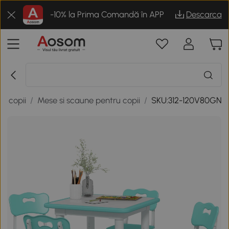
-10% la Prima Comandă în APP
Descarca
la copii
/
Mese si scaune pentru copii
/
SKU:312-120V80GN