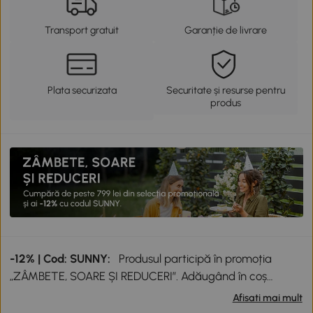
Transport gratuit
Garanție de livrare
Plata securizata
Securitate și resurse pentru
produs
-12% | Cod: SUNNY:
Produsul participă în promoția
„ZÂMBETE, SOARE ȘI REDUCERI”. Adăugând în coș
produse participante în valoare totală de peste 799 lei,
Afisati mai mult
primești o reducere de 12% folosind codul SUNNY. Codul