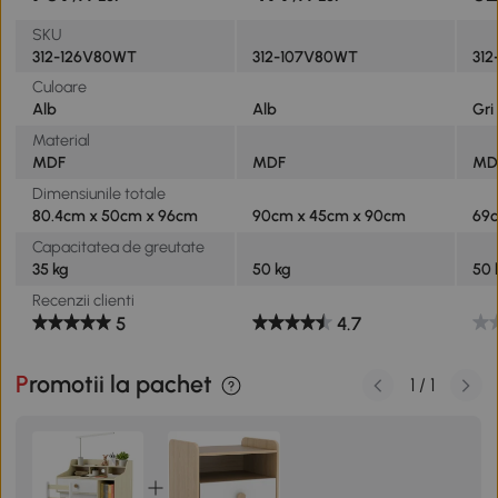
SKU
312-126V80WT
312-107V80WT
312
Culoare
Alb
Alb
Gri
Material
MDF
MDF
MD
Dimensiunile totale
80.4cm x 50cm x 96cm
90cm x 45cm x 90cm
69
Capacitatea de greutate
35 kg
50 kg
50 
Recenzii clienti
5
4.7
Promotii la pachet
1
/
1