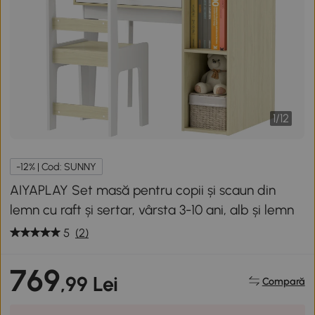
1
/
12
-12% | Cod: SUNNY
AIYAPLAY Set masă pentru copii și scaun din
lemn cu raft și sertar, vârsta 3-10 ani, alb și lemn
5
(2)
769
,99 Lei
Compară