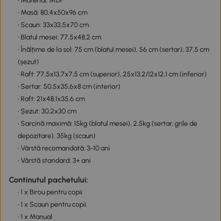
• Material: MDF
• Masă: 80,4x50x96 cm
• Scaun: 33x33,5x70 cm
• Blatul mesei: 77,5x48,2 cm
• Înălțime de la sol: 75 cm (blatul mesei), 56 cm (sertar), 37,5 cm
(șezut)
• Raft: 77,5x13,7x7,5 cm (superior), 25x13,2/12x12,1 cm (inferior)
• Sertar: 50,5x35,6x8 cm (interior)
• Raft: 21x48,1x35,6 cm
• Șezut: 30,2x30 cm
• Sarcină maximă: 15kg (blatul mesei), 2,5kg (sertar, grile de
depozitare), 35kg (scaun)
• Vârstă recomandată: 3-10 ani
• Vârstă standard: 3+ ani
Continutul pachetului:
• 1 x Birou pentru copii
• 1 x Scaun pentru copii
• 1 x Manual