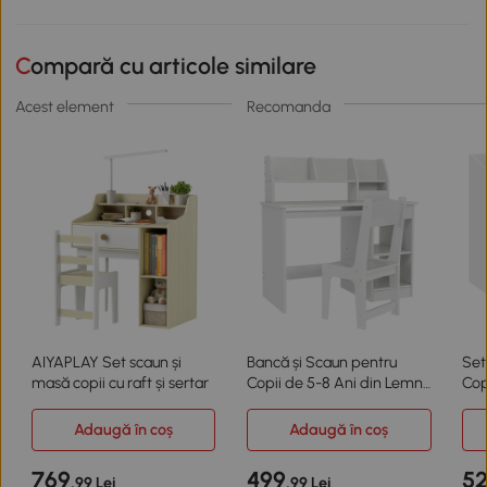
Compară cu articole similare
Acest element
Recomanda
AIYAPLAY Set scaun și
Bancă și Scaun pentru
Set
masă copii cu raft și sertar
Copii de 5-8 Ani din Lemn
Cop
Alb
Adaugă în coș
Adaugă în coș
769
499
5
,99 Lei
,99 Lei