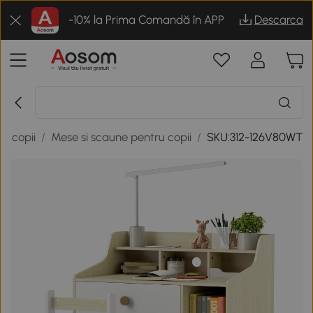
-10% la Prima Comandă în APP
Descarca
la copii
/
Mese si scaune pentru copii
/
SKU:312-126V80WT