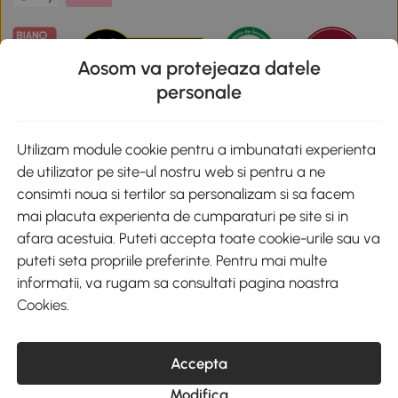
Aosom va protejeaza datele
personale
Descarca aplicatia Aosom
Utilizam module cookie pentru a imbunatati experienta
de utilizator pe site-ul nostru web si pentru a ne
Google Play
consimti noua si tertilor sa personalizam si sa facem
mai placuta experienta de cumparaturi pe site si in
afara acestuia. Puteti accepta toate cookie-urile sau va
puteti seta propriile preferinte. Pentru mai multe
+40 312294730
clienti@aosom.ro
informatii, va rugam sa consultati pagina noastra
Romania, Bucureşti Sectorul 2, Str. Barbu Paris Mumuleanu, Nr. 30-
Cookies
.
32, Spatiul E2-1, Etaj 2
© 2020-2026 AOSOM Romania SRL
CUI: 49266464
Accepta
COD CAEN: 4755
Reg. Com. J2023023738408
Modifica