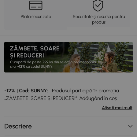
Plata securizata
Securitate și resurse pentru
produs
-12% | Cod: SUNNY:
Produsul participă în promoția
„ZÂMBETE, SOARE ȘI REDUCERI”. Adăugând în coș
produse participante în valoare totală de peste 799 lei,
Afisati mai mult
primești o reducere de 12% folosind codul SUNNY. Codul
nu se cumulează cu alte promoții în derulare. Promoție
Descriere
valabilă până la data de 12.08.2026.