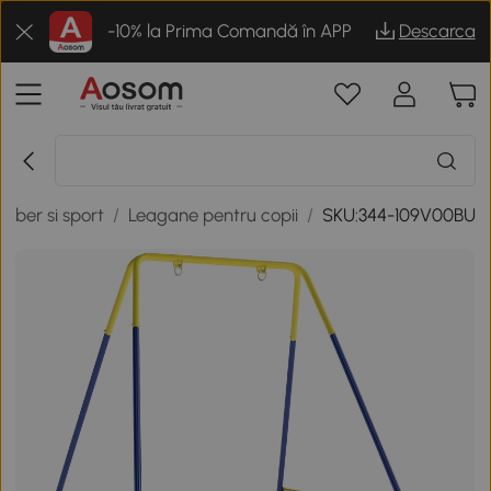
-10% la Prima Comandă în APP
Descarca
 liber si sport
/
Leagane pentru copii
/
SKU:344-109V00BU