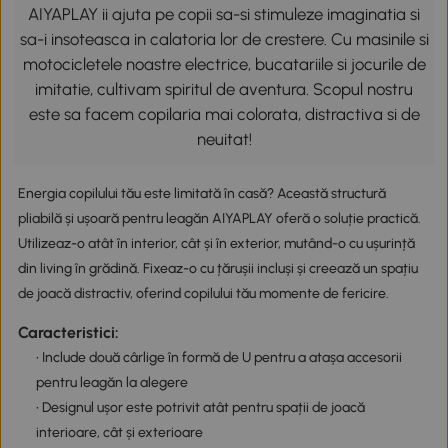
AIYAPLAY ii ajuta pe copii sa-si stimuleze imaginatia si
sa-i insoteasca in calatoria lor de crestere. Cu masinile si
motocicletele noastre electrice, bucatariile si jocurile de
imitatie, cultivam spiritul de aventura. Scopul nostru
este sa facem copilaria mai colorata, distractiva si de
neuitat!
Energia copilului tău este limitată în casă? Această structură
pliabilă și ușoară pentru leagăn AIYAPLAY oferă o soluție practică.
Utilizeaz-o atât în interior, cât și în exterior, mutând-o cu ușurință
din living în grădină. Fixeaz-o cu țărușii incluși și creează un spațiu
de joacă distractiv, oferind copilului tău momente de fericire.
Caracteristici:
• Include două cârlige în formă de U pentru a atașa accesorii
pentru leagăn la alegere
• Designul ușor este potrivit atât pentru spații de joacă
interioare, cât și exterioare