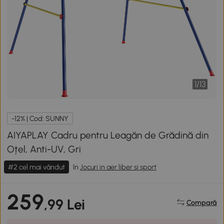
1
/
13
-12% | Cod: SUNNY
AIYAPLAY Cadru pentru Leagăn de Grădină din
Oțel, Anti-UV, Gri
#2 cel mai vândut
în
Jocuri in aer liber si sport
259
,99 Lei
Compară