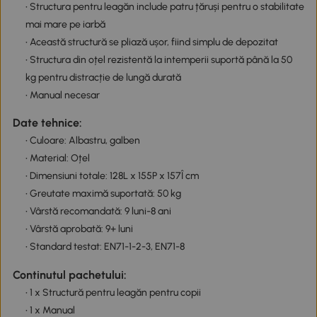
• Structura pentru leagăn include patru țăruși pentru o stabilitate
mai mare pe iarbă
• Această structură se pliază ușor, fiind simplu de depozitat
• Structura din oțel rezistentă la intemperii suportă până la 50
kg pentru distracție de lungă durată
• Manual necesar
Date tehnice:
• Culoare: Albastru, galben
• Material: Oțel
• Dimensiuni totale: 128L x 155P x 157Î cm
• Greutate maximă suportată: 50 kg
• Vârstă recomandată: 9 luni-8 ani
• Vârstă aprobată: 9+ luni
• Standard testat: EN71-1-2-3, EN71-8
Continutul pachetului:
• 1 x Structură pentru leagăn pentru copii
• 1 x Manual