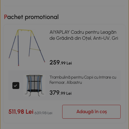
Pachet promotional
AIYAPLAY Cadru pentru Leagăn
de Grădină din Oțel, Anti-UV, Gri
259
,99 Lei
Trambulină pentru Copii cu Intrare cu
Fermoar, Albastru
379
,99 Lei
511,98 Lei
Adaugă în coș
639,98 Lei