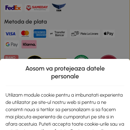
Metoda de plata
Aosom va protejeaza datele
personale
Descarca aplicatia Aosom
Utilizam module cookie pentru a imbunatati experienta
de utilizator pe site-ul nostru web si pentru a ne
Google Play
consimti noua si tertilor sa personalizam si sa facem
mai placuta experienta de cumparaturi pe site si in
afara acestuia. Puteti accepta toate cookie-urile sau va