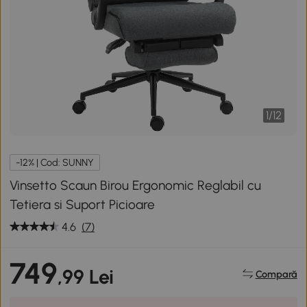
1
/
12
-12% | Cod: SUNNY
Vinsetto Scaun Birou Ergonomic Reglabil cu
Tetiera si Suport Picioare
4.6
(7)
749
,99 Lei
Compară