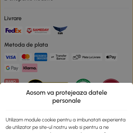
Livrare
Metoda de plata
Aosom va protejeaza datele
personale
Descarca aplicatia Aosom
Utilizam module cookie pentru a imbunatati experienta
de utilizator pe site-ul nostru web si pentru a ne
Google Play