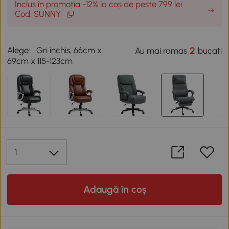
Inclus în promoția -12% la coș de peste 799 lei.
Cod: SUNNY
Alege:
Gri inchis, 66cm x
2
Au mai ramas
bucati
69cm x 115-123cm
Adaugă în coș