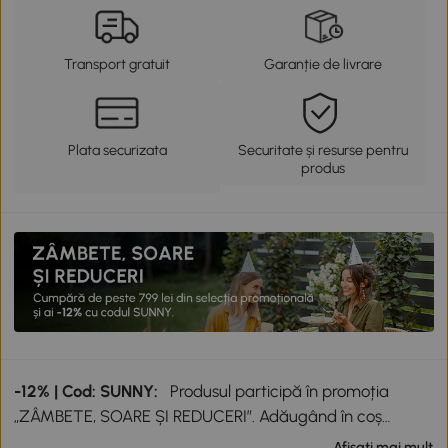
Transport gratuit
Garanție de livrare
Plata securizata
Securitate și resurse pentru
produs
-12% | Cod: SUNNY:
Produsul participă în promoția
„ZÂMBETE, SOARE ȘI REDUCERI”. Adăugând în coș
produse participante în valoare totală de peste 799 lei,
Afisati mai mult