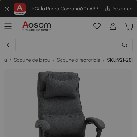
-10% la Prima Comandă în APP
Descarca
irou
/
Scaune de birou
/
Scaune directoriale
/
SKU:921-281