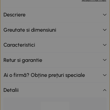
primești o reducere de 12% folosind codul SUNNY. Codul
nu se cumulează cu alte promoții în derulare. Promoție
Descriere
valabilă până la data de 12.08.2026.
Greutate si dimensiuni
Caracteristici
Retur si garantie
Ai o firmă? Obține prețuri speciale
Detalii