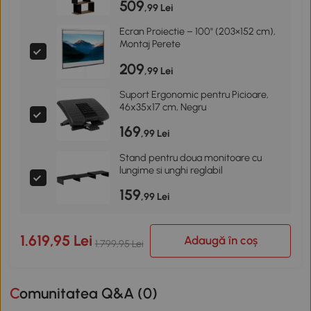
509
,99 Lei
Ecran Proiectie – 100" (203×152 cm),
Montaj Perete
209
,99 Lei
Suport Ergonomic pentru Picioare,
46x35x17 cm, Negru
169
,99 Lei
Stand pentru doua monitoare cu
lungime si unghi reglabil
159
,99 Lei
1.619,95 Lei
Adaugă în coș
1.799,95 Lei
Comunitatea Q&A (
0
)