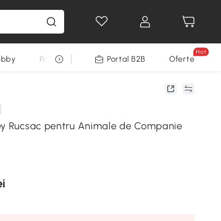
Hot
obby
Pentru animale
Portal B2B
Decoratiuni Sarbatori
Oferte
ey Rucsac pentru Animale de Companie
ei