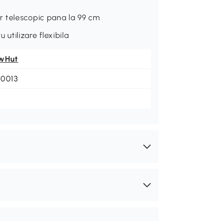
r telescopic pana la 99 cm
 utilizare flexibila
wHut
-0013