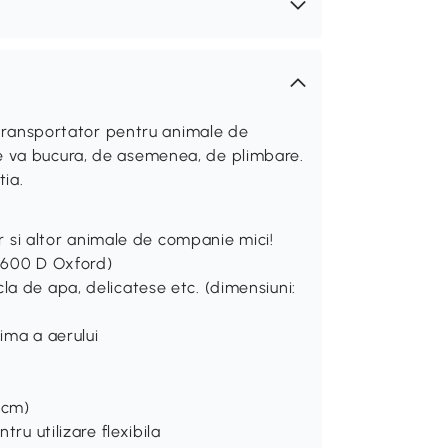
t transportator pentru animale de
 va bucura, de asemenea, de plimbare.
tia.
lor si altor animale de companie mici!
 (600 D Oxford)
la de apa, delicatese etc. (dimensiuni:
tima a aerului
 cm)
tru utilizare flexibila