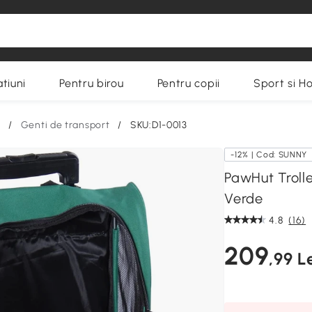
tiuni
Pentru birou
Pentru copii
Sport si H
/
Genti de transport
/
SKU:D1-0013
-12% | Cod: SUNNY
PawHut Troll
Verde
4.8
(16)
209
,99 L