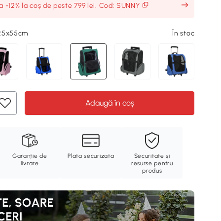
ia -12% la coș de peste 799 lei. Cod: SUNNY
x25x55cm
În stoc
Adaugă în coș
Garanție de
Plata securizata
Securitate și
livrare
resurse pentru
produs