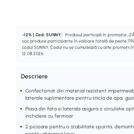
-12% | Cod: SUNNY:
Produsul participă în promoția 
coș produse participante în valoare totală de peste 799
codul SUNNY. Codul nu se cumulează cu alte promoții în
12.08.2026.
Descriere
Confectionat din material rezistent impermeab
laterale suplimentare pentru sticla de apa, gusta
Plasa din fata si laterala asigura o circulatie op
inchidere cu fermoar
2 picioare pentru o stabilitate sporita, demont
pentru atasarea lesei