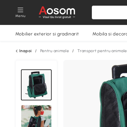
Meniu
Mobilier exterior si gradinarit
Mobila si decora
Inapoi
/
Pentru animale
/
Transport pentru animale