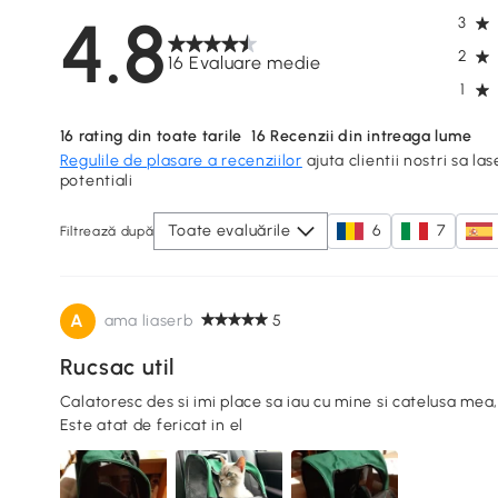
4.8
3
2
16 Evaluare medie
1
16
rating din toate tarile
16
Recenzii din intreaga lume
Regulile de plasare a recenziilor
ajuta clientii nostri sa las
potentiali
Toate evaluările
6
7
Filtrează după
A
ama liaserb
5
Rucsac util
Calatoresc des si imi place sa iau cu mine si catelusa mea,
Este atat de fericat in el