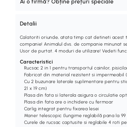
Ai o firmă? Obține prețuri speciale
Detalii
Calatoriti oriunde, atata timp cat detineti aces
companie! Animalul dvs. de companie minunat se
Usor de purtat. 4 moduri de utilizare! Vedeti func
Caracteristici
Rucsac 2 in 1 pentru transportul cainilor, pisici
Fabricat din material rezistent si impermeabil
Cu 2 buzunare laterale suplimentare pentru stic
21 x 19 cm)
Plasa din fata si laterala asigura o circulatie op
Plasa din fata are o inchidere cu fermoar
Carlig integrat pentru fixarea lesei
Maner telescopic (lungime reglabilă pana la 99
Curele de rucsac captusite si reglabile 4 roti pen