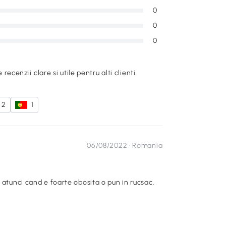
0
0
0
e recenzii clare si utile pentru alti clienti
2
1
06/08/2022 ·
Romania
 atunci cand e foarte obosita o pun in rucsac.