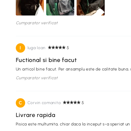
Cumparator verificat
I
Iuga Ioan
5
Fuctional si bine facut
Un articol bine facut. Per ansamplu este de calitate buna, 
Cumparator verificat
C
Corvin comanita
5
Livrare rapida
Pisica este multumita, chiar daca la inceput s-a speriat un