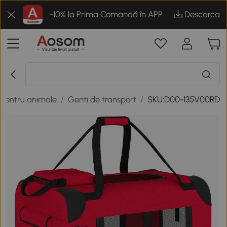
-10% la Prima Comandă în APP
Descarca
 pentru animale
/
Genti de transport
/
SKU:D00-135V00RD