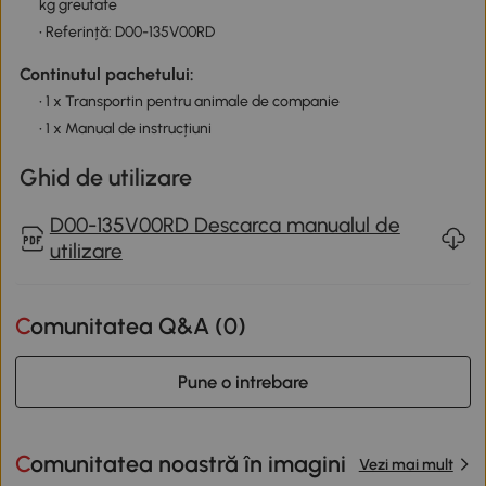
kg greutate
• Referință: D00-135V00RD
Continutul pachetului:
• 1 x Transportin pentru animale de companie
• 1 x Manual de instrucțiuni
Ghid de utilizare
D00-135V00RD Descarca manualul de
utilizare
Comunitatea Q&A (
0
)
Pune o intrebare
Comunitatea noastră în imagini
Vezi mai mult