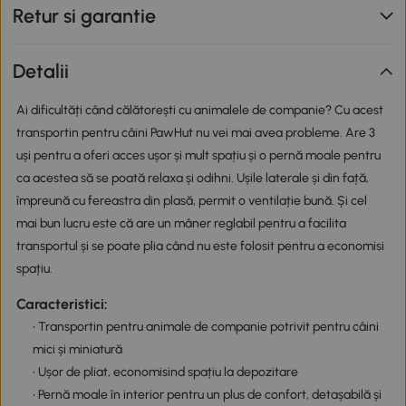
Retur si garantie
Detalii
Ai dificultăți când călătorești cu animalele de companie? Cu acest
transportin pentru câini PawHut nu vei mai avea probleme. Are 3
uși pentru a oferi acces ușor și mult spațiu și o pernă moale pentru
ca acestea să se poată relaxa și odihni. Ușile laterale și din față,
împreună cu fereastra din plasă, permit o ventilație bună. Și cel
mai bun lucru este că are un mâner reglabil pentru a facilita
transportul și se poate plia când nu este folosit pentru a economisi
spațiu.
Caracteristici:
• Transportin pentru animale de companie potrivit pentru câini
mici și miniatură
• Ușor de pliat, economisind spațiu la depozitare
• Pernă moale în interior pentru un plus de confort, detașabilă și