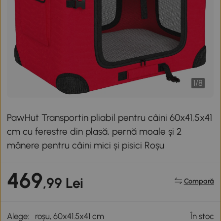
1
/
8
PawHut Transportin pliabil pentru câini 60x41,5x41
cm cu ferestre din plasă, pernă moale și 2
mânere pentru câini mici și pisici Roșu
469
,99 Lei
Compară
Alege:
roșu, 60x41.5x41 cm
În stoc