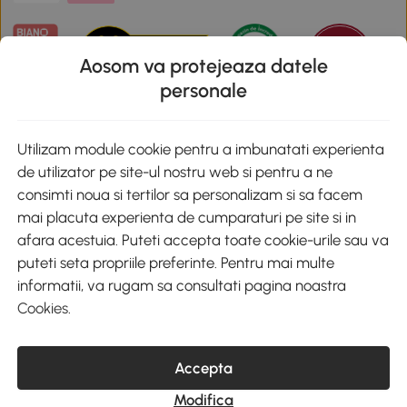
Aosom va protejeaza datele
personale
Descarca aplicatia Aosom
Utilizam module cookie pentru a imbunatati experienta
de utilizator pe site-ul nostru web si pentru a ne
Google Play
consimti noua si tertilor sa personalizam si sa facem
mai placuta experienta de cumparaturi pe site si in
afara acestuia. Puteti accepta toate cookie-urile sau va
puteti seta propriile preferinte. Pentru mai multe
+40 312294730
clienti@aosom.ro
informatii, va rugam sa consultati pagina noastra
Romania, Bucureşti Sectorul 2, Str. Barbu Paris Mumuleanu, Nr. 30-
Cookies
.
32, Spatiul E2-1, Etaj 2
© 2020-2026 AOSOM Romania SRL
CUI: 49266464
Accepta
COD CAEN: 4755
Reg. Com. J2023023738408
Modifica
Capital Social 200