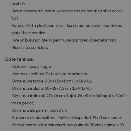
lavabilă
• Acest transportin pentru pisici are trei uși pentru a oferi acces
facil
• Fereastră din plasă pentru un flux de aer adecvat, menținând
spațiul bine ventilat
• Are un buzunar lateral pentru depozitarea obiectelor mici
• Necesită asamblare
Date tehnice:
• Culoare: roșu și negru
• Material: țesătură Oxford, oțel și poliester
• Dimensiuni totale: 60x41,5x41 cm (LxANxAL)
• Dimensiuni pliate: 60x42x7,5 cm (LxANxAL)
• Dimensiuni ale ușii: 27x26 cm (față), 26x41 cm (stânga) și 32x21
cm (superior)
• Dimensiunile pernei: 56x38 cm
• Buzunare de depozitare: 15x18 cm (superior), 19x21 cm (spate)
• Potrivit pentru câini miniatură: mai puțin de 35 cm lungime și 10