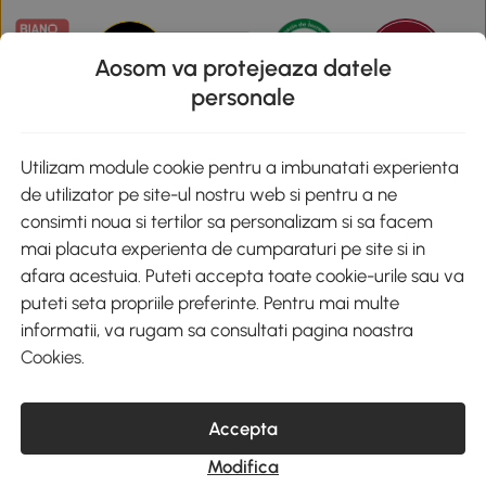
Aosom va protejeaza datele
personale
Descarca aplicatia Aosom
Utilizam module cookie pentru a imbunatati experienta
de utilizator pe site-ul nostru web si pentru a ne
Google Play
consimti noua si tertilor sa personalizam si sa facem
mai placuta experienta de cumparaturi pe site si in
afara acestuia. Puteti accepta toate cookie-urile sau va
puteti seta propriile preferinte. Pentru mai multe
+40 312294730
clienti@aosom.ro
informatii, va rugam sa consultati pagina noastra
Romania, Bucureşti Sectorul 2, Str. Barbu Paris Mumuleanu, Nr. 30-
Cookies
.
32, Spatiul E2-1, Etaj 2
© 2020-2026 AOSOM Romania SRL
CUI: 49266464
Accepta
COD CAEN: 4755
Reg. Com. J2023023738408
Modifica
Capital Social 200