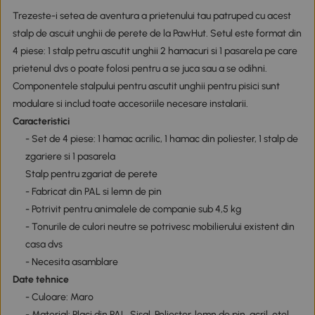
Trezeste-i setea de aventura a prietenului tau patruped cu acest
stalp de ascuit unghii de perete de la PawHut. Setul este format din
4 piese: 1 stalp petru ascutit unghii 2 hamacuri si 1 pasarela pe care
prietenul dvs o poate folosi pentru a se juca sau a se odihni.
Componentele stalpului pentru ascutit unghii pentru pisici sunt
modulare si includ toate accesoriile necesare instalarii.
Caracteristici
- Set de 4 piese: 1 hamac acrilic, 1 hamac din poliester, 1 stalp de
zgariere si 1 pasarela
Stalp pentru zgariat de perete
- Fabricat din PAL si lemn de pin
- Potrivit pentru animalele de companie sub 4,5 kg
- Tonurile de culori neutre se potrivesc mobilierului existent din
casa dvs
- Necesita asamblare
Date tehnice
- Culoare: Maro
- Material: Placi din PAL, Sisal, Poliester, lemn de pin, acril, otel