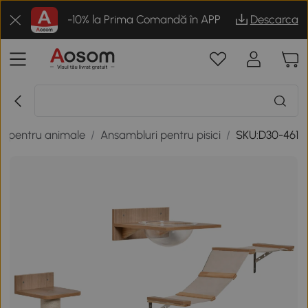
-10% la Prima Comandă în APP
Descarca
ii pentru animale
/
Ansambluri pentru pisici
/
SKU:D30-461