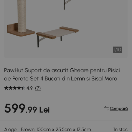
1
/
10
PawHut Suport de ascutit Gheare pentru Pisici
de Perete Set 4 Bucati din Lemn si Sisal Maro
4.9
(7)
599
,99 Lei
Compară
Alege:
Brown, 100cm x 25.5cm x 17.5cm
În stoc