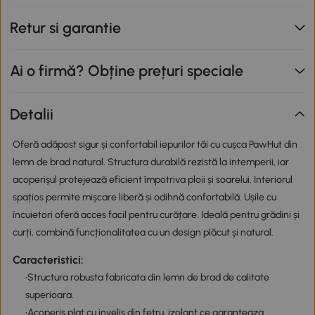
Retur si garantie
Ai o firmă? Obține prețuri speciale
Detalii
Oferă adăpost sigur și confortabil iepurilor tăi cu cușca PawHut din
lemn de brad natural. Structura durabilă rezistă la intemperii, iar
acoperișul protejează eficient împotriva ploii și soarelui. Interiorul
spațios permite mișcare liberă și odihnă confortabilă. Ușile cu
încuietori oferă acces facil pentru curățare. Ideală pentru grădini și
curți, combină funcționalitatea cu un design plăcut și natural.
Caracteristici:
•Structura robusta fabricata din lemn de brad de calitate
superioara.
•Acoperis plat cu invelis din fetru, izolant ce garanteaza