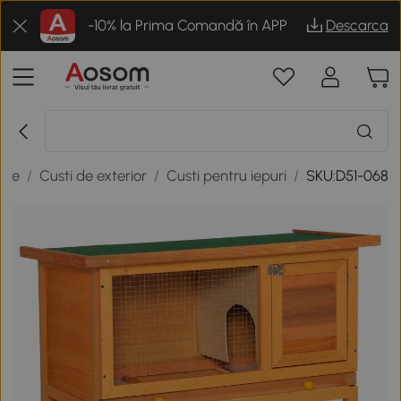
-10% la Prima Comandă în APP
Descarca
ale
/
Custi de exterior
/
Custi pentru iepuri
/
SKU:D51-068