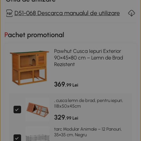
D51-068 Descarca manualul de utilizare
Pachet promotional
Pawhut Cusca Iepuri Exterior
90×45×80 cm – Lemn de Brad
Rezistent
369
,99 Lei
, cusca lemn de brad, pentru iepuri,
118x50x45cm
329
,99 Lei
tarc Modular Animale – 12 Panouri,
35×35 cm, Negru