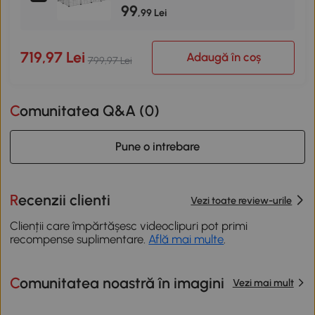
99
,99 Lei
719,97 Lei
Adaugă în coș
799,97 Lei
Comunitatea Q&A (
0
)
Pune o intrebare
Recenzii clienti
Vezi toate review-urile
Clienții care împărtășesc videoclipuri pot primi
recompense suplimentare.
Află mai multe
.
Comunitatea noastră în imagini
Vezi mai mult