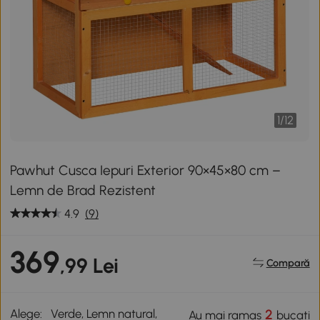
1
/
12
Pawhut Cusca Iepuri Exterior 90×45×80 cm –
Lemn de Brad Rezistent
4.9
(9)
369
,99 Lei
Compară
Alege:
Verde, Lemn natural,
2
Au mai ramas
bucati