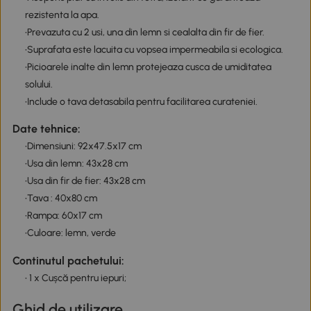
rezistenta la apa.
•Prevazuta cu 2 usi, una din lemn si cealalta din fir de fier.
•Suprafata este lacuita cu vopsea impermeabila si ecologica.
•Picioarele inalte din lemn protejeaza cusca de umiditatea
solului.
•Include o tava detasabila pentru facilitarea curateniei.
Date tehnice:
•Dimensiuni: 92x47.5x17 cm
•Usa din lemn: 43x28 cm
•Usa din fir de fier: 43x28 cm
•Tava : 40x80 cm
•Rampa: 60x17 cm
•Culoare: lemn, verde
Continutul pachetului:
• 1 x Cușcă pentru iepuri;
Ghid de utilizare