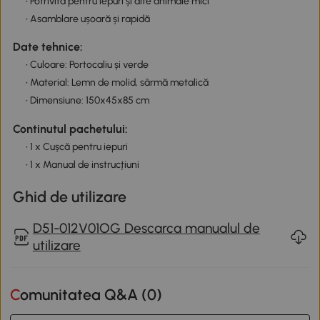
• Potrivită pentru iepuri și alte animale mici
• Asamblare ușoară și rapidă
Date tehnice:
• Culoare: Portocaliu și verde
• Material: Lemn de molid, sârmă metalică
• Dimensiune: 150x45x85 cm
Continutul pachetului:
• 1 x Cușcă pentru iepuri
• 1 x Manual de instrucțiuni
Ghid de utilizare
D51-012V01OG Descarca manualul de
utilizare
Comunitatea Q&A (
0
)