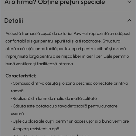
Ai o firmă? Obține prețuri speciale
Detalii
Această frumoasă cușcă de exterior PawHut reprezintă un adăpost
confortabil și sigur pentru iepurii tăi și alți rozătoare. Structura
oferă o căsuță confortabilă pentru iepuri pentru odihnă și o zonă
împrejmuită largă pentru a se mișca liber în aer liber. Ușile permit o
bună ventilare și facilitează intrarea.
Caracteristici:
• Compusă dintr-o căsuță și o zonă deschisă conectate printr-o
rampă
• Realizată din lemn de molid de înaltă calitate
• Căsuța este dotată cu o tavă detașabilă pentru curățare
ușoară
• Ușile cu plasă ale cuștii permit un acces ușor și o bună ventilare
• Acoperiș rezistent la apă