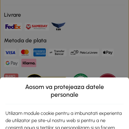
Livrare
Metoda de plata
Aosom va protejeaza datele
personale
Descarca aplicatia Aosom
Utilizam module cookie pentru a imbunatati experienta
de utilizator pe site-ul nostru web si pentru a ne
Google Play
consimti noua si tertilor sa personalizam si sa facem