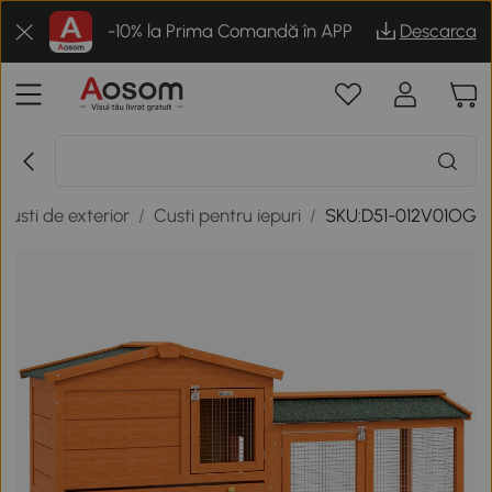
-10% la Prima Comandă în APP
Descarca
Custi de exterior
/
Custi pentru iepuri
/
SKU:D51-012V01OG