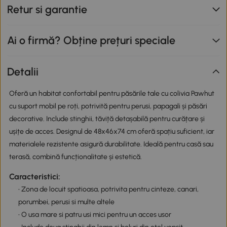
Retur si garantie
Ai o firmă? Obține prețuri speciale
Detalii
Oferă un habitat confortabil pentru păsările tale cu colivia Pawhut
cu suport mobil pe roți, potrivită pentru perusi, papagali și păsări
decorative. Include stinghii, tăviță detașabilă pentru curățare și
ușițe de acces. Designul de 48x46x74 cm oferă spațiu suficient, iar
materialele rezistente asigură durabilitate. Ideală pentru casă sau
terasă, combină funcționalitate și estetică.
Caracteristici:
• Zona de locuit spatioasa, potrivita pentru cinteze, canari,
porumbei, perusi si multe altele
• O usa mare si patru usi mici pentru un acces usor