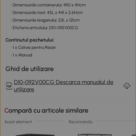
• Dimensiunile containerului: Φ10 x 4Hcm
• Dimensiunile tavii: 45L x 44l x 2,6Hcm
• Dimensiunile leaganului: 23L x 12lcm
• Eticheta articolului: D10-092V00CG
Continutul pachetului:
• 1 x Colivie pentru Pasari
• 1 x Manual
Ghid de utilizare
D10-092V00CG Descarca manualul de
utilizare
Compară cu articole similare
Acest element
Recomanda