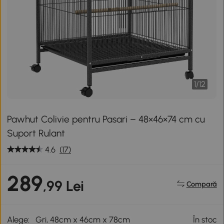
1
/
12
Pawhut Colivie pentru Pasari – 48×46×74 cm cu
Suport Rulant
4.6
(17)
289
,99 Lei
Compară
Alege:
Gri, 48cm x 46cm x 78cm
În stoc