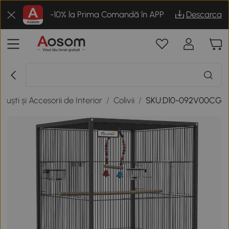
-10% la Prima Comandă în APP
Descarca
Cuști și Accesorii de Interior
/
Colivii
/
SKU:D10-092V00CG