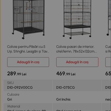
Colivie pentru Păsări cu 5
Colivie pasari de interior,
Cus
Uși, Stinghii, Leagăn și Tavă
otel/lemn, 78x52x132cm,
si R
Detașabilă
gri
Adaugă în coș
Adaugă în coș
289
469
6
,99 Lei
,99 Lei
SKU
D10-092V00CG
D10-075CG
D1
Culoare
Gri
Gri închis
nea
Material