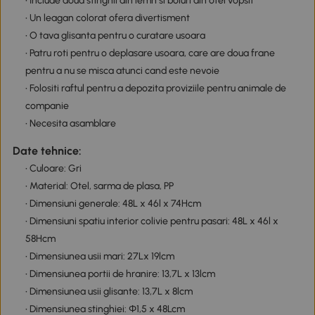
• Include doua stinghii din lemn si boluri din otel vopsit
• Un leagan colorat ofera divertisment
• O tava glisanta pentru o curatare usoara
• Patru roti pentru o deplasare usoara, care are doua frane
pentru a nu se misca atunci cand este nevoie
• Folositi raftul pentru a depozita proviziile pentru animale de
companie
• Necesita asamblare
Date tehnice:
• Culoare: Gri
• Material: Otel, sarma de plasa, PP
• Dimensiuni generale: 48L x 46l x 74Hcm
• Dimensiuni spatiu interior colivie pentru pasari: 48L x 46l x
58Hcm
• Dimensiunea usii mari: 27Lx 19lcm
• Dimensiunea portii de hranire: 13,7L x 13lcm
• Dimensiunea usii glisante: 13,7L x 8lcm
• Dimensiunea stinghiei: Φ1,5 x 48Lcm