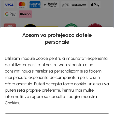
Aosom va protejeaza datele
personale
Descarca aplicatia Aosom
Utilizam module cookie pentru a imbunatati experienta
de utilizator pe site-ul nostru web si pentru a ne
Google Play
consimti noua si tertilor sa personalizam si sa facem
mai placuta experienta de cumparaturi pe site si in
afara acestuia. Puteti accepta toate cookie-urile sau va
puteti seta propriile preferinte. Pentru mai multe
+40 312294730
clienti@aosom.ro
informatii, va rugam sa consultati pagina noastra
Romania, Bucureşti Sectorul 2, Str. Barbu Paris Mumuleanu, Nr. 30-
Cookies
.
32, Spatiul E2-1, Etaj 2
© 2020-2026 AOSOM Romania SRL