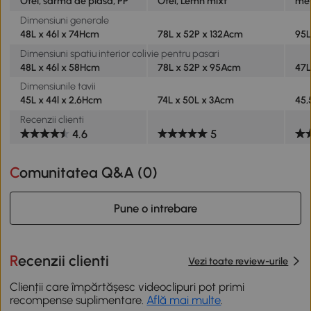
Otel, sarma de plasa, PP
Otel, Lemn mixt
met
Dimensiuni generale
48L x 46l x 74Hcm
78L x 52P x 132Acm
95L
Dimensiuni spatiu interior colivie pentru pasari
48L x 46l x 58Hcm
78L x 52P x 95Acm
47L
Dimensiunile tavii
45L x 44l x 2,6Hcm
74L x 50L x 3Acm
45,
Recenzii clienti
4.6
5
Comunitatea Q&A (
0
)
Pune o intrebare
Recenzii clienti
Vezi toate review-urile
Clienții care împărtășesc videoclipuri pot primi
recompense suplimentare.
Află mai multe
.