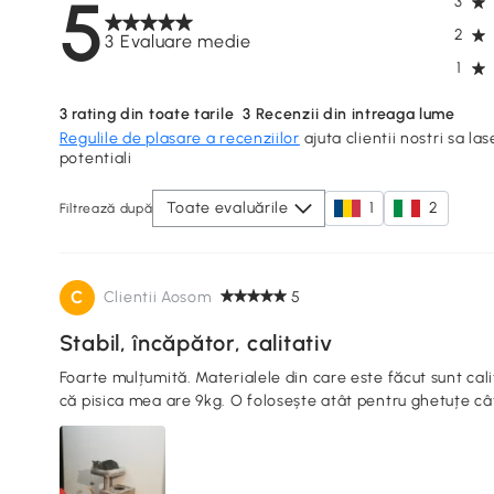
5
3
2
3 Evaluare medie
1
3
rating din toate tarile
3
Recenzii din intreaga lume
Regulile de plasare a recenziilor
ajuta clientii nostri sa las
potentiali
Toate evaluările
1
2
Filtrează după
C
Clientii Aosom
5
Stabil, încăpător, calitativ
Foarte mulțumită. Materialele din care este făcut sunt cali
că pisica mea are 9kg. O folosește atât pentru ghetuțe cât ș