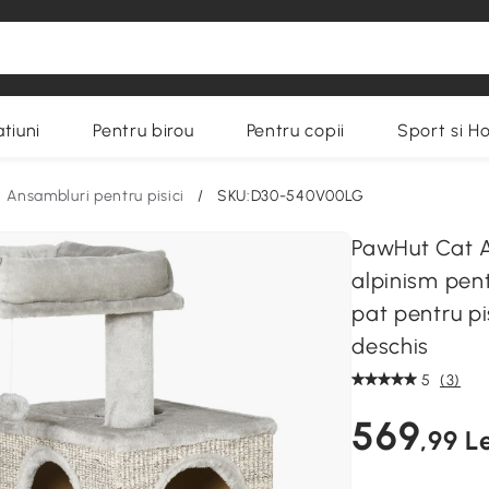
tiuni
Pentru birou
Pentru copii
Sport si H
Ansambluri pentru pisici
/
SKU:D30-540V00LG
PawHut Cat A
alpinism pentr
pat pentru pis
deschis
5
(3)
569
,99 Le