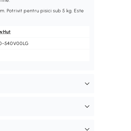
tine.
 Potrivit pentru pisici sub 5 kg. Este
wHut
0-540V00LG