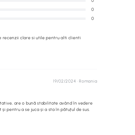
0
0
0
e recenzii clare si utile pentru alti clienti
19/02/2024 ·
Romania
tative, are o bună stabilitate având în vedere
i pentru a se juca și a sta în pătuțul de sus.