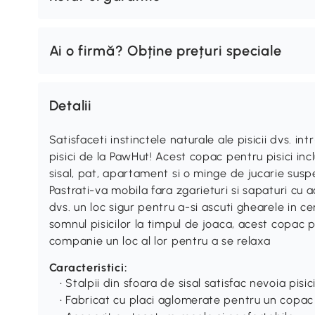
Ai o firmă? Obține prețuri speciale
Detalii
Satisfaceti instinctele naturale ale pisicii dvs. 
pisici de la PawHut! Acest copac pentru pisici inc
sisal, pat, apartament si o minge de jucarie susp
Pastrati-va mobila fara zgarieturi si sapaturi cu ac
dvs. un loc sigur pentru a-si ascuti ghearele in cen
somnul pisicilor la timpul de joaca, acest copac p
companie un loc al lor pentru a se relaxa
Caracteristici:
• Stalpii din sfoara de sisal satisfac nevoia pisi
• Fabricat cu placi aglomerate pentru un copac 