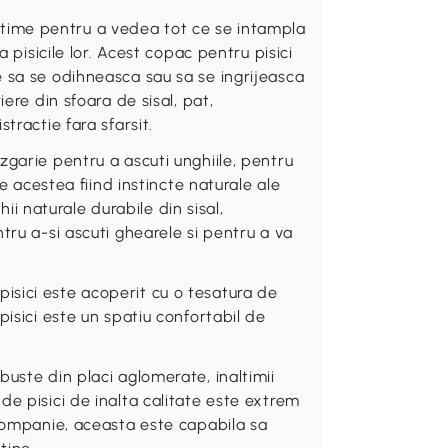
inaltime pentru a vedea tot ce se intampla
a pisicile lor. Acest copac pentru pisici
 sa se odihneasca sau sa se ingrijeasca
ere din sfoara de sisal, pat,
tractie fara sfarsit.
garie pentru a ascuti unghiile, pentru
te acestea fiind instincte naturale ale
ghii naturale durabile din sisal,
tru a-si ascuti ghearele si pentru a va
sici este acoperit cu o tesatura de
pisici este un spatiu confortabil de
uste din placi aglomerate, inaltimii
e pisici de inalta calitate este extrem
 companie, aceasta este capabila sa