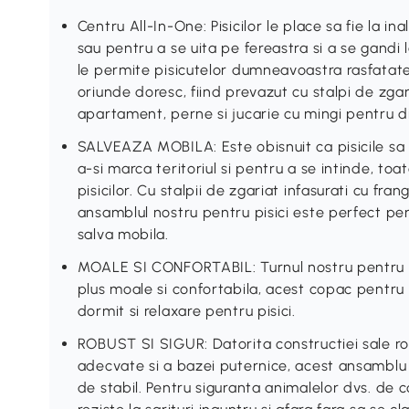
Centru All-In-One: Pisicilor le place sa fie la 
sau pentru a se uita pe fereastra si a se gandi l
le permite pisicutelor dumneavoastra rasfatate
oriunde doresc, fiind prevazut cu stalpi de zgari
apartament, perne si jucarie cu mingi pentru dis
SALVEAZA MOBILA: Este obisnuit ca pisicile sa z
a-si marca teritoriul si pentru a se intinde, toa
pisicilor. Cu stalpii de zgariat infasurati cu fran
ansamblul nostru pentru pisici este perfect pen
salva mobila.
MOALE SI CONFORTABIL: Turnul nostru pentru pi
plus moale si confortabila, acest copac pentru 
dormit si relaxare pentru pisici.
ROBUST SI SIGUR: Datorita constructiei sale rob
adecvate si a bazei puternice, acest ansamblu d
de stabil. Pentru siguranta animalelor dvs. de