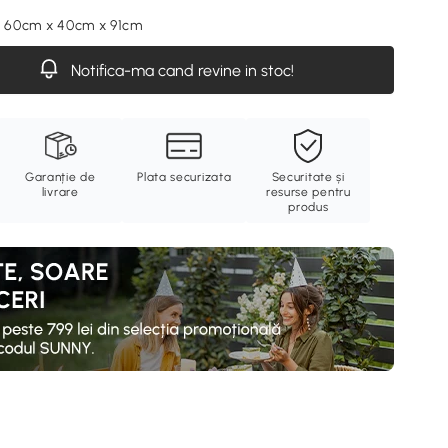
, 60cm x 40cm x 91cm
Notifica-ma cand revine in stoc!
Garanție de
Plata securizata
Securitate și
livrare
resurse pentru
produs