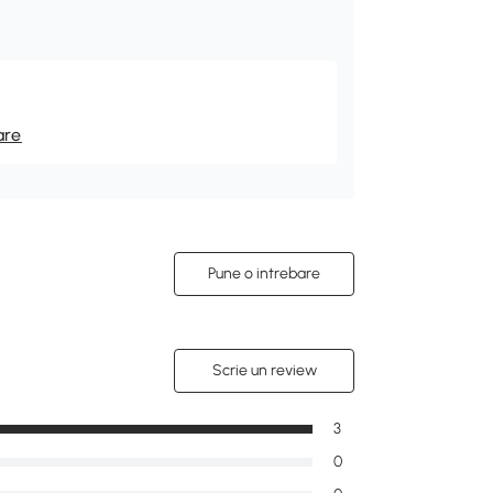
are
Pune o intrebare
Scrie un review
3
0