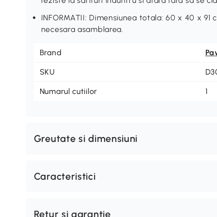
reziste la sarituri inauntru si afara fara sa se cla
INFORMATII: Dimensiunea totala: 60 x 40 x 91 cm.
necesara asamblarea.
Brand
Pa
SKU
D3
Numarul cutiilor
1
Greutate si dimensiuni
Caracteristici
Retur si garantie