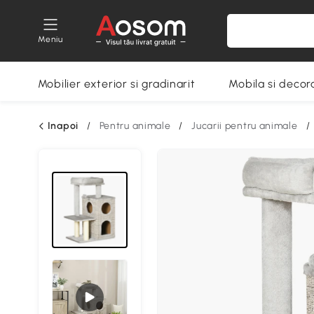
Meniu
Mobilier exterior si gradinarit
Mobila si decora
Inapoi
/
Pentru animale
/
Jucarii pentru animale
/