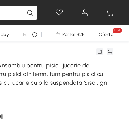
Hot
obby
Pentru animale
Portal B2B
Decoratiuni Sarbatori
Oferte
nsamblu pentru pisici, jucarie de
u pisici din lemn, turn pentru pisici cu
ici, jucarie cu bila suspendata Sisal, gri
i