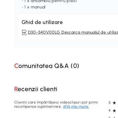
• 1 x ansamblu pentru pisici
• 1 x manual
Ghid de utilizare
D30-540V00LG Descarca manualul de utiliz
Comunitatea Q&A (
0
)
Recenzii clienti
Clienții care împărtășesc videoclipuri pot primi
5
recompense suplimentare.
Află mai multe
.
4