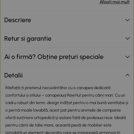
produse participante în valoare totală de peste 799 lei,
Afisati mai mult
primești o reducere de 12% folosind codul SUNNY. Codul
nu se cumulează cu alte promoții în derulare. Promoție
Descriere
valabilă până la data de 12.08.2026.
Retur si garantie
Ai o firmă? Obține prețuri speciale
Detalii
Răsfață-ți prietenul necuvântător cu o canapea dedicată
confortului și stilului – canapeaua PawHut pentru câini mari. Cu un
cadru robust din lemn, design înălțat pentru o mai bună ventilație și
o pernă moale lavabilă, acest pat pentru animale de companie
oferă susținere ortopedică și izolare față de podeaua rece. Ideală
pentru câinii de talie mare, această piesă de mobilier este
totodată un element decorativ care se integrează armonios în