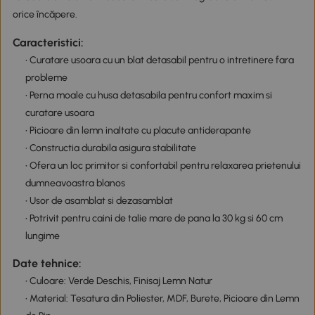
orice încăpere.
Caracteristici:
• Curatare usoara cu un blat detasabil pentru o intretinere fara
probleme
• Perna moale cu husa detasabila pentru confort maxim si
curatare usoara
• Picioare din lemn inaltate cu placute antiderapante
• Constructia durabila asigura stabilitate
• Ofera un loc primitor si confortabil pentru relaxarea prietenului
dumneavoastra blanos
• Usor de asamblat si dezasamblat
• Potrivit pentru caini de talie mare de pana la 30 kg si 60 cm
lungime
Date tehnice:
• Culoare: Verde Deschis, Finisaj Lemn Natur
• Material: Tesatura din Poliester, MDF, Burete, Picioare din Lemn