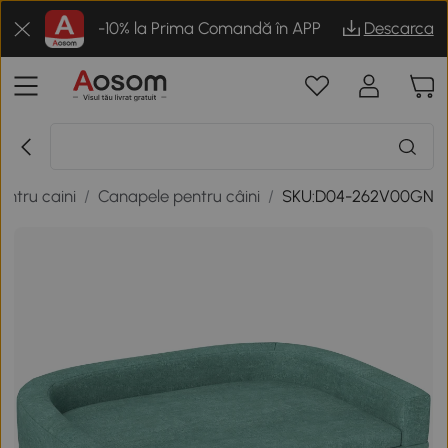
-10% la Prima Comandă în APP
Descarca
entru caini
/
Canapele pentru câini
/
SKU:D04-262V00GN