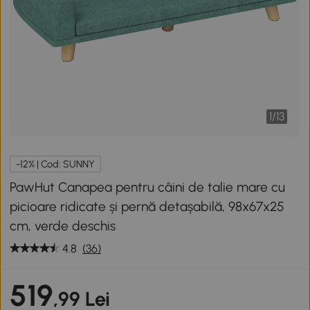
1
/
13
-12% | Cod: SUNNY
PawHut Canapea pentru câini de talie mare cu
picioare ridicate și pernă detașabilă, 98x67x25
cm, verde deschis
4.8
(36)
519
,99 Lei