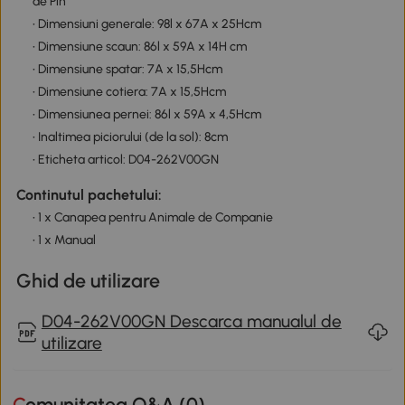
de Pin
• Dimensiuni generale: 98l x 67A x 25Hcm
• Dimensiune scaun: 86l x 59A x 14H cm
• Dimensiune spatar: 7A x 15,5Hcm
• Dimensiune cotiera: 7A x 15,5Hcm
• Dimensiunea pernei: 86l x 59A x 4,5Hcm
• Inaltimea piciorului (de la sol): 8cm
• Eticheta articol: D04-262V00GN
Continutul pachetului:
• 1 x Canapea pentru Animale de Companie
• 1 x Manual
Ghid de utilizare
D04-262V00GN Descarca manualul de
utilizare
Comunitatea Q&A (
0
)