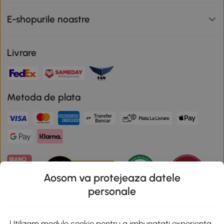
E-shopurile noastre
Livrare
Metoda de plata
Aosom va protejeaza datele
personale
Descarca aplicatia Aosom
Utilizam module cookie pentru a imbunatati experienta